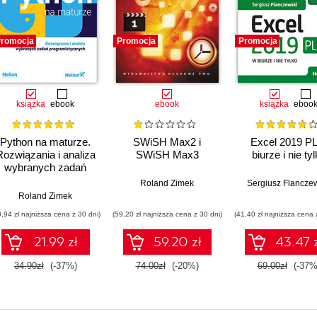
romocja
Promocja
Promocja
książka
ebook
ebook
książka
eboo
Python na maturze.
SWiSH Max2 i
Excel 2019 PL
Rozwiązania i analiza
SWiSH Max3
biurze i nie ty
wybranych zadań
programistycznych
Roland Zimek
Sergiusz Flancze
Roland Zimek
0,94 zł najniższa cena z 30 dni)
(59,20 zł najniższa cena z 30 dni)
(41,40 zł najniższa cena 
21.99 zł
59.20 zł
43.47 
34.90zł
(-37%)
74.00zł
(-20%)
69.00zł
(-37%