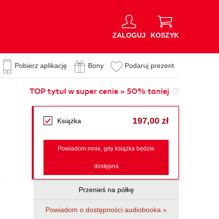
ZALOGUJ
KOSZYK
Pobierz aplikację
Bony
Podaruj prezent
TOP tytuł w super cenie » 50% taniej
197,00 zł
Książka
Powiadom mnie, gdy książka będzie
dostępna
-
Przenieś na półkę
Powiadom o dostępności audiobooka »