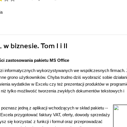
da
w biznesie. Tom I i II
ci zastosowania pakietu MS Office
ędzi informatycznych wykorzystywanych we współczesnych firmach. 
omne grono użytkowników. Chyba trudno dziś wyobrazić sobie działani
ienia wydatków w Excelu czy też prezentacji produktów w programi
, niż tylko możliwość tworzenia zwykłych dokumentów tekstowych i
poznasz jedną z aplikacji wchodzących w skład pakietu --
 Excela przygotować faktury VAT, oferty, dowody sprzedaży
sz się korzystać z funkcji i formuł oraz przeprowadzać