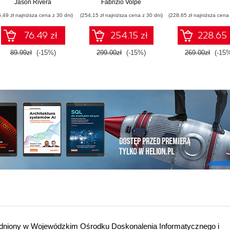
Jason Rivera
Fabrizio Volpe
problemów w
6,49 zł najniższa cena z 30 dni)
(254,15 zł najniższa cena z 30 dni)
(228,65 zł najniższa cena 
przedsiębiorstwie
76.49 zł
254.15 zł
228.65 
89.99zł
(-15%)
299.00zł
(-15%)
269.00zł
(-15
trudniony w Wojewódzkim Ośrodku Doskonalenia Informatycznego i