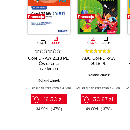
Promocja
Promocja
P
książka
ebook
książka
ebook
CorelDRAW 2018 PL.
ABC CorelDRAW
Ćwiczenia
2018 PL
praktyczne
Roland Zimek
Roland Zimek
(17,45 zł najniższa cena z 30 dni)
(29,40 zł najniższa cena z 30 dni)
(2
18.50 zł
30.87 zł
34.90zł
(-47%)
49.00zł
(-37%)