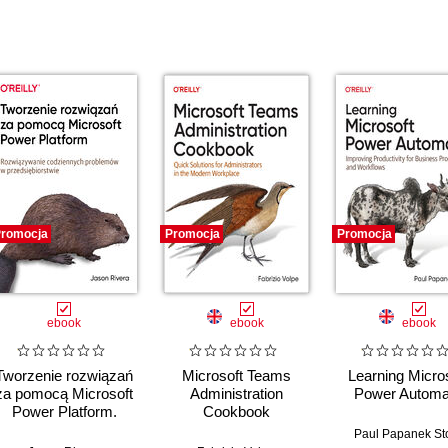
romocja
Promocja
Promocja
ebook
ebook
ebook
Tworzenie rozwiązań
Microsoft Teams
Learning Micro
za pomocą Microsoft
Administration
Power Automa
Power Platform.
Cookbook
Rozwiązywanie
Paul Papanek St
codziennych