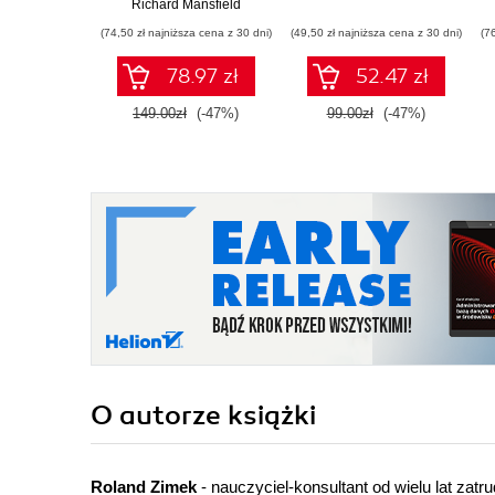
Richard Mansfield
(74,50 zł najniższa cena z 30 dni)
(49,50 zł najniższa cena z 30 dni)
(7
78.97 zł
52.47 zł
149.00zł
(-47%)
99.00zł
(-47%)
O autorze
książki
Roland Zimek
- nauczyciel-konsultant od wielu lat za