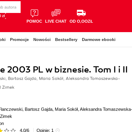
 zł
POMOC
LIVE CHAT
OD O,OOZŁ
oki
Promocje
Nowości
Bestsellery
Darmowe ebooki
 2003 PL w biznesie. Tom I i II
ski, Bartosz Gajda, Maria Sokół, Aleksandra Tomaszewska-
d Zimek
Flanczewski
,
Bartosz Gajda
,
Maria Sokół
,
Aleksandra Tomaszewska
 Zimek
on
4.0
/
6
Opinie:
1