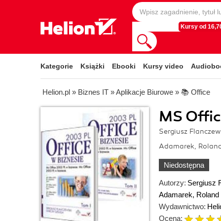
Kursy od 16,70
Kategorie
Książki
Ebooki
Kursy video
Audiobo
Helion.pl
»
Biznes IT
»
Aplikacje Biurowe
»
📚 Office
MS Office
Sergiusz Flanczew
Adamarek, Rolan
Niedostępna
Autorzy:
Sergiusz 
Adamarek
,
Roland
Wydawnictwo:
Heli
Ocena: