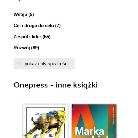
Wstęp (5)
Cel i droga do celu (7)
Zespół i lider (55)
Rozwój (89)
Zmiana i kryzys (131)
pokaż cały spis treści
Ryzyko i ryzykanctwo (185)
Życie, chęci, wakacje i emerytura (197)
Onepress - inne książki