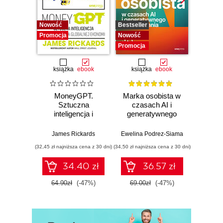
Nowość
Bestseller
Nowość
Promocja
Nowość
Promocj
Promocja
książka
ebook
książka
ebook
ksią
MoneyGPT.
Marka osobista w
Twój
Sztuczna
czasach AI i
milion 
inteligencja i
generatywnego
Jak z
zagrożenie dla
wyszukiwania
w
globalnej ekonomii
mak
James Rickards
Ewelina Podrez-Siama
Miros
wykorz
(32,45 zł najniższa cena z 30 dni)
(34,50 zł najniższa cena z 30 dni)
(44,99 zł naj
po
34.40 zł
36.57 zł
64.90zł
(-47%)
69.00zł
(-47%)
89.9