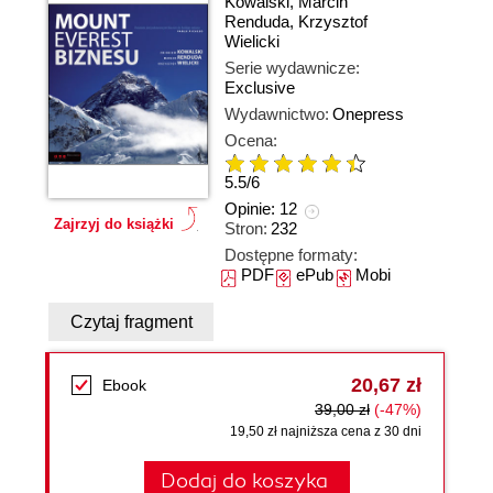
Kowalski
,
Marcin
Renduda
,
Krzysztof
Wielicki
Serie wydawnicze:
Exclusive
Wydawnictwo:
Onepress
Ocena:
5.5
/
6
Opinie:
12
Zajrzyj do książki
Stron:
232
Dostępne formaty:
PDF
ePub
Mobi
Czytaj fragment
20,67 zł
Ebook
39,00 zł
(-47%)
19,50 zł najniższa cena z 30 dni
Dodaj do koszyka