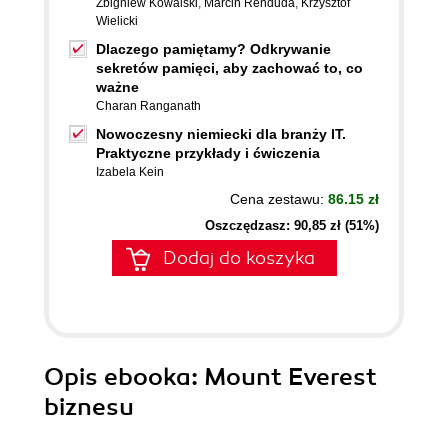
Zbigniew Kowalski
,
Marcin Renduda
,
Krzysztof
Wielicki
Dlaczego pamiętamy? Odkrywanie
sekretów pamięci, aby zachować to, co
ważne
Charan Ranganath
Nowoczesny niemiecki dla branży IT.
Praktyczne przykłady i ćwiczenia
Izabela Kein
Cena zestawu:
86.15 zł
Oszczędzasz: 90,85 zł (51%)
Dodaj do koszyka
Opis
ebooka
: Mount Everest
biznesu