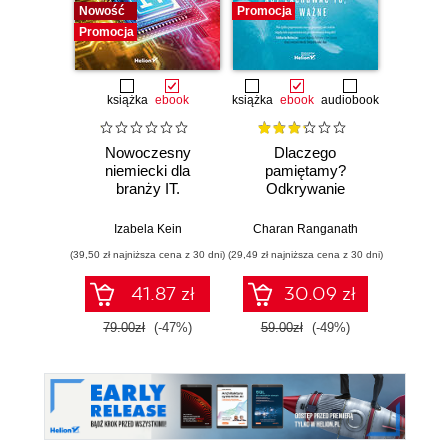
Nowość
Promocja
Promocj
Promocja
książka
ebook
książka
ebook
audiobook
Nowoczesny
Dlaczego
T
niemiecki dla
pamiętamy?
zapam
branży IT.
Odkrywanie
Kurs v
Praktyczne
sekretów pamięci,
r
przykłady i
aby zachować to,
mec
Izabela Kein
Charan Ranganath
Tomasz 
ćwiczenia
co ważne
pam
(39,50 zł najniższa cena z 30 dni)
(29,49 zł najniższa cena z 30 dni)
(96,75 zł naj
41.87 zł
30.09 zł
79.00zł
(-47%)
59.00zł
(-49%)
129.0