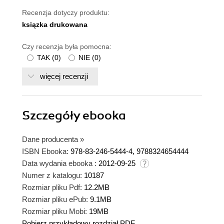
Recenzja dotyczy produktu:
ksiązka drukowana
Czy recenzja była pomocna:
TAK
(
0
)
NIE
(
0
)
więcej recenzji
Szczegóły
ebooka
Dane producenta
»
ISBN Ebooka:
978-83-246-5444-4, 9788324654444
Data wydania ebooka :
2012-09-25
Numer z katalogu:
10187
Rozmiar pliku Pdf:
12.2MB
Rozmiar pliku ePub:
9.1MB
Rozmiar pliku Mobi:
19MB
Pobierz przykładowy rozdział PDF