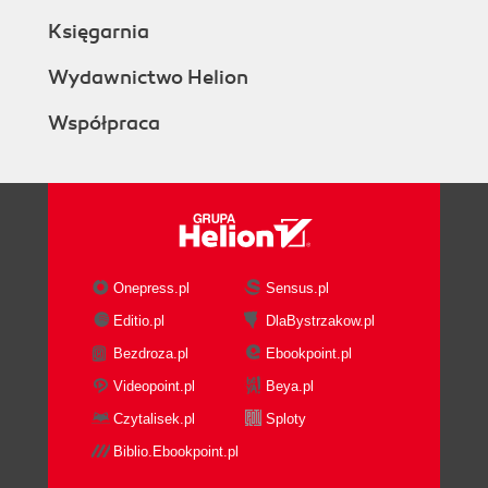
Księgarnia
Wydawnictwo Helion
Współpraca
Onepress.pl
Sensus.pl
Editio.pl
DlaBystrzakow.pl
Bezdroza.pl
Ebookpoint.pl
Videopoint.pl
Beya.pl
Czytalisek.pl
Sploty
Biblio.Ebookpoint.pl