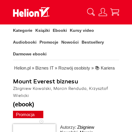
Kategorie
Książki
Ebooki
Kursy video
Audiobooki
Promocje
Nowości
Bestsellery
Darmowe ebooki
Helion.pl
»
Biznes IT
»
Rozwój osobisty
»
📚 Kariera
Mount Everest biznesu
Zbigniew Kowalski, Marcin Renduda, Krzysztof
Wielicki
(ebook)
Promocja
Autorzy:
Zbigniew