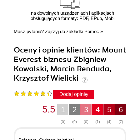
na dowolnych urządzeniach i aplikacjach
obsługujących formaty: PDF, EPub, Mobi
Masz pytania? Zajrzyj do zakładki
Pomoc
»
Oceny i opinie klientów: Mount
Everest biznesu Zbigniew
Kowalski, Marcin Renduda,
Krzysztof Wielicki
Dodaj opinię
5.5
1
2
3
4
5
6
(0)
(0)
(0)
(1)
(4)
(7)