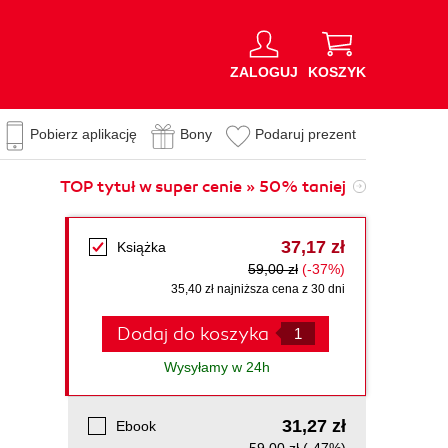
ZALOGUJ
KOSZYK
Pobierz aplikację
Bony
Podaruj prezent
TOP tytuł w super cenie » 50% taniej
37,17 zł
Książka
59,00 zł
(-37%)
35,40 zł najniższa cena z 30 dni
Dodaj do koszyka
Wysyłamy w 24h
31,27 zł
Ebook