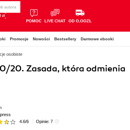
 zł
POMOC
LIVE CHAT
OD O,OOZŁ
oki
Promocje
Nowości
Bestsellery
Darmowe ebooki
je osobiste
0/20. Zasada, która odmienia
h
press
4.6
/
6
Opinie:
7