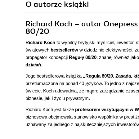
O autorze
książki
Richard Koch – autor Onepress 
80/20
Richard Koch
to wybitny brytyjski myśliciel, inwestor, 
światowych
bestsellerów
w dziedzinie efektywności, za
propagator koncepcji
Reguły 80/20
, znanej również jak
działań.
Jego bestsellerowa książka
„Reguła 80/20. Zasada, kt
przetłumaczona na ponad 40 języków. To jedno z najczę
świecie. Koch udowadnia, że mądre zarządzanie czasem
biznesie, jak i życiu prywatnym.
Richard Koch jest także
profesorem wizytującym w W
biznesowa obejmowała stanowisko wspólnika w prestiżo
uznawany za jednego z najskuteczniejszych inwestoró