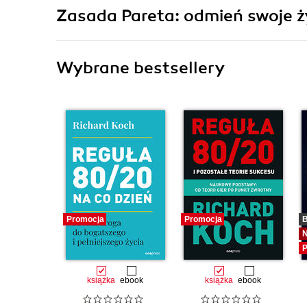
Zasada Pareta: odmień swoje ż
Wybrane bestsellery
Promocja
Promocja
B
P
książka
ebook
książka
ebook