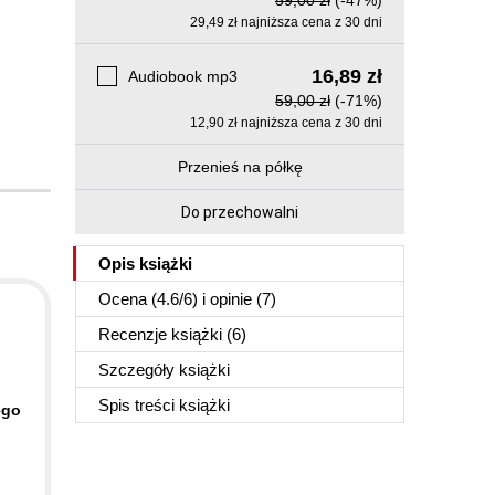
59,00 zł
(-47%)
29,49 zł najniższa cena z 30 dni
16,89 zł
Audiobook mp3
59,00 zł
(-71%)
12,90 zł najniższa cena z 30 dni
Przenieś na półkę
Do przechowalni
Opis
książki
Ocena (
4.6
/
6
) i opinie (7)
Recenzje
książki
(6)
Szczegóły
książki
Spis treści
książki
ego