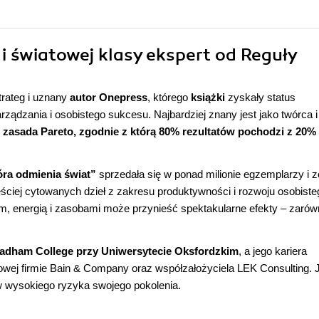
i światowej klasy ekspert od Reguły
strateg i uznany
autor Onepress
, którego
książki
zyskały status
rządzania i osobistego sukcesu. Najbardziej znany jest jako twórca i
o
zasada Pareto, zgodnie z którą 80% rezultatów pochodzi z 20%
óra odmienia świat”
sprzedała się w ponad milionie egzemplarzy i z
ściej cytowanych dzieł z zakresu produktywności i rozwoju osobiste
, energią i zasobami może przynieść spektakularne efekty – zaró
adham College przy Uniwersytecie Oksfordzkim
, a jego kariera
wej firmie Bain & Company oraz współzałożyciela LEK Consulting. 
w wysokiego ryzyka swojego pokolenia.