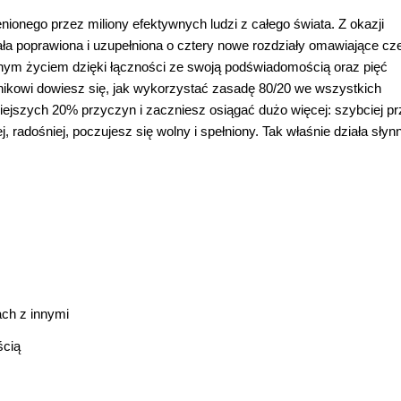
nionego przez miliony efektywnych ludzi z całego świata. Z okazji
ła poprawiona i uzupełniona o cztery nowe rozdziały omawiające cz
asnym życiem dzięki łączności ze swoją podświadomością oraz pięć
ikowi dowiesz się, jak wykorzystać zasadę 80/20 we wszystkich
iejszych 20% przyczyn i zaczniesz osiągać dużo więcej: szybciej pr
 radośniej, poczujesz się wolny i spełniony. Tak właśnie działa słyn
ach z innymi
ścią