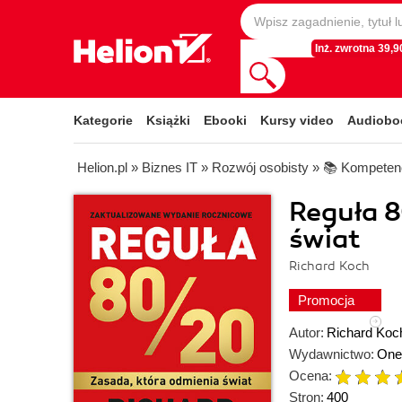
Inż. zwrotna 39,90
Kategorie
Książki
Ebooki
Kursy video
Audiobo
Helion.pl
»
Biznes IT
»
Rozwój osobisty
»
📚 Kompetenc
Reguła 8
świat
Richard Koch
Promocja
Autor:
Richard Koc
Wydawnictwo:
One
Ocena:
Stron:
400