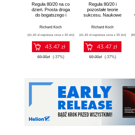
Reguła 80/20 na co
Reguła 80/20 i
dzień. Prosta droga
pozostałe teorie
do bogatszego i
sukcesu. Naukowe
pełniejszego życia
podstawy: od teorii
gier po punkt zwrotny
Richard Koch
Richard Koch
(41,40 zł najniższa cena z 30 dni)
(41,40 zł najniższa cena z 30 dni)
(8
43.47 zł
43.47 zł
69.00zł
(-37%)
69.00zł
(-37%)