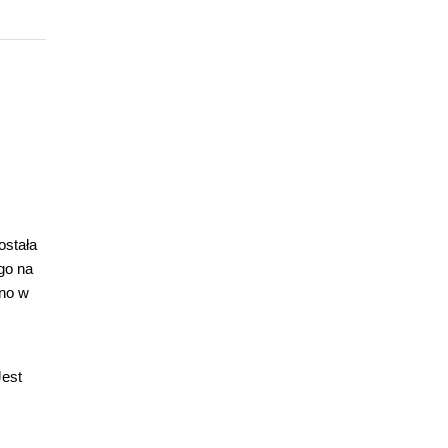
ostała
go na
wno w
Jest