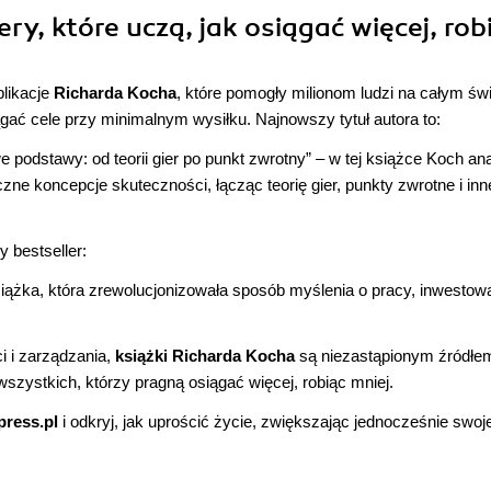
ry, które uczą, jak osiągać więcej, rob
likacje
Richarda Kocha
, które pomogły milionom ludzi na całym św
gać cele przy minimalnym wysiłku. Najnowszy tytuł autora to:
 podstawy: od teorii gier po punkt zwrotny”
–
w tej książce Koch ana
ne koncepcje skuteczności, łącząc teorię gier, punkty zwrotne i inn
 bestseller:
siążka, która zrewolucjonizowała sposób myślenia o pracy, inwestowa
i i zarządzania,
książki Richarda Kocha
są niezastąpionym źródłe
szystkich, którzy pragną osiągać więcej, robiąc mniej.
ress.pl
i odkryj, jak uprościć życie, zwiększając jednocześnie swoj