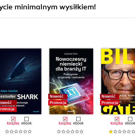
ycie minimalnym wysiłkiem!
estseller
Nowość
Nowość
Nowość
Promocja
Promocja
romocja
książka
ebook
książka
ebook
książka
eboo