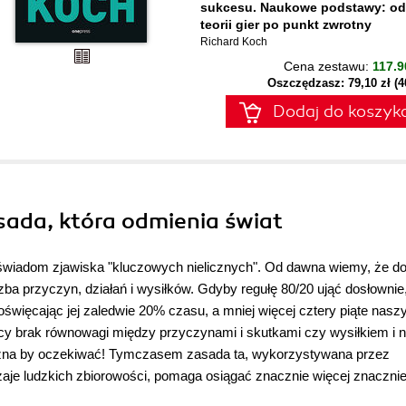
sukcesu. Naukowe podstawy: od
teorii gier po punkt zwrotny
Richard Koch
Cena zestawu:
117.9
Oszczędzasz: 79,10 zł (
Dodaj do koszyk
sada, która odmienia świat
ł świadom zjawiska "kluczowych nielicznych". Od dawna wiemy, że d
zba przyczyn, działań i wysiłków. Gdyby regułę 80/20 ująć dosłownie
więcając jej zaledwie 20% czasu, a mniej więcej cztery piąte nasz
ący brak równowagi między przyczynami i skutkami czy wysiłkiem i 
żna by oczekiwać! Tymczasem zasada ta, wykorzystywana przez
dzaje ludzkich zbiorowości, pomaga osiągać znacznie więcej znaczni