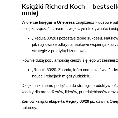
Książki Richard Koch – bestselle
mniej
W ofercie
księgarni Onepress
znajdziesz kluczowe pub
lepiej zarządzać czasem, zwiększyć efektywność i osią
„Reguła 80/20 i pozostałe teorie sukcesu. Naukowe
jak najnowsze odkrycia naukowe wspierają klasycz
strategie z praktyką biznesową.
Równie dużą popularnością cieszy się jego wcześniejszy
„Reguła 80/20. Zasada, która odmienia świat”
– k
nauce i relacjach międzyludzkich.
Dzięki unikalnemu podejściu do strategii, produktywnośc
wiedzy dla menedżerów, liderów, przedsiębiorców oraz w
Zamów książki
eksperta Reguły 80/20
już dziś na
Onep
sukcesy.