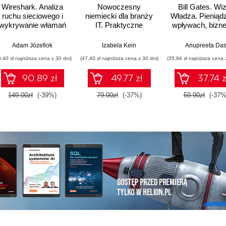
Wireshark. Analiza
Nowoczesny
Bill Gates. Wiz
ruchu sieciowego i
niemiecki dla branży
Władza. Pieniąd
wykrywanie włamań
IT. Praktyczne
wpływach, bizne
przykłady i ćwiczenia
tym, co nieja
Adam Józefiok
Izabela Kein
Anupreeta Da
9,40 zł najniższa cena z 30 dni)
(47,40 zł najniższa cena z 30 dni)
(35,94 zł najniższa cena 
90.89 zł
49.77 zł
37.74 z
149.00zł
(-39%)
79.00zł
(-37%)
59.90zł
(-37%