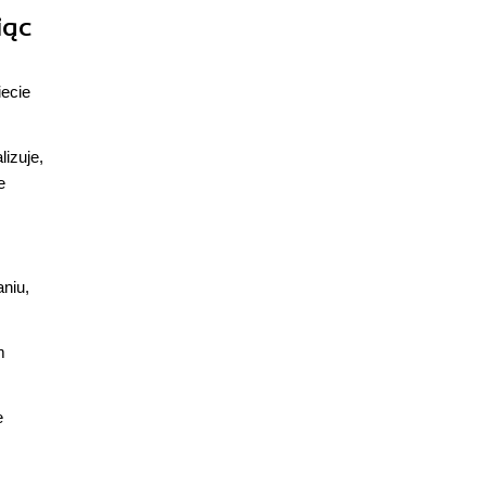
iąc
iecie
lizuje,
e
niu,
m
e