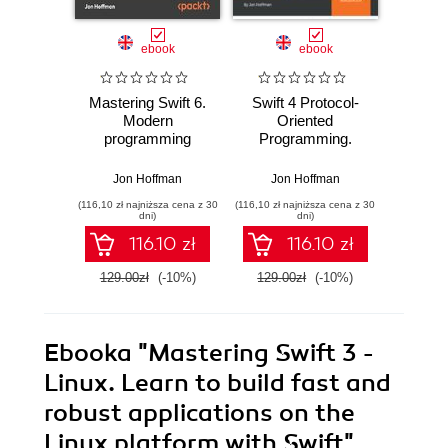
ebook
ebook
Mastering Swift 6.
Swift 4 Protocol-
Maste
Modern
Oriented
5.3. U
programming
Programming.
know
techniques for
Bring predictability,
become
high-performance
performance, and
in the l
Jon Hoffman
Jon Hoffman
Jon
apps in Swift 6.2 -
productivity to your
of 
(116,10 zł najniższa cena z 30
(116,10 zł najniższa cena z 30
(107,10 zł 
Seventh Edition
Swift applications -
pro
dni)
dni)
Third Edition
langu
116.10 zł
116.10 zł
E
129.00zł
(-10%)
129.00zł
(-10%)
119.0
Ebooka
"Mastering Swift 3 -
Linux. Learn to build fast and
robust applications on the
Linux platform with Swift"