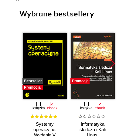
Wybrane bestsellery
Bestseller
Promocja
Promocj
Promocja
książka
ebook
książka
ebook
Systemy
Informatyka
Cybers
operacyjne.
śledcza i Kali
każd
Wydanie V
Linux.