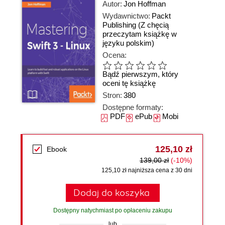
Autor:
Jon Hoffman
Wydawnictwo:
Packt
Publishing
(Z chęcią
przeczytam książkę w
języku polskim)
Ocena:
Bądź pierwszym, który
oceni tę książkę
Stron:
380
Dostępne formaty:
PDF
ePub
Mobi
125,10 zł
Ebook
139,00 zł
(-10%)
125,10 zł najniższa cena z 30 dni
Dodaj do koszyka
Dostępny natychmiast po opłaceniu zakupu
lub