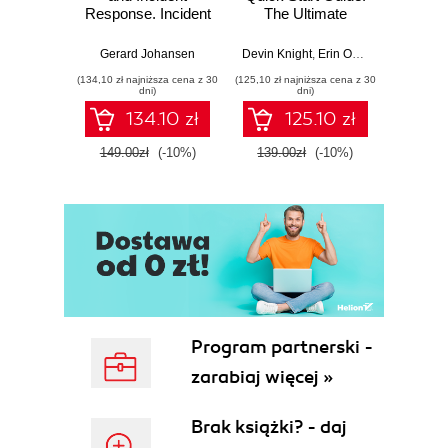
Response. Incident
The Ultimate
Data-D
Response tools
Beginner's Guide
Hunti
and techniques for
to Power BI, Data
your c
Gerard Johansen
Devin Knight
,
Erin Ostrowsky
,
Mitchel
effective cyber
Storytelling, AI
effor
(134,10 zł najniższa cena z 30
(125,10 zł najniższa cena z 30
(116,10 zł 
threat response -
Tools, and
dete
dni)
dni)
Fourth Edition
Microsoft Fabric -
def
134.10 zł
125.10 zł
Fourth Edition
ATT&C
tool
149.00zł
(-10%)
139.00zł
(-10%)
129.0
E
Program partnerski -
zarabiaj więcej »
Brak książki? - daj