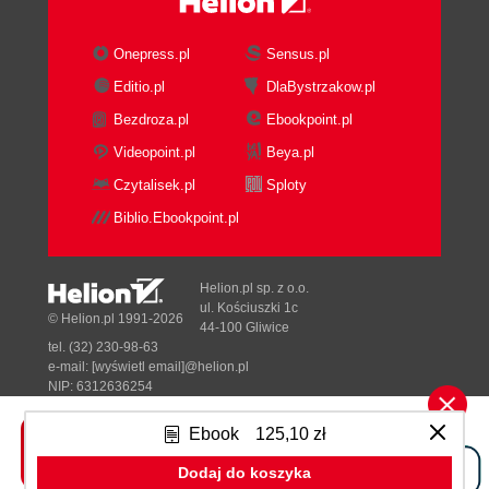
Onepress.pl
Sensus.pl
Editio.pl
DlaBystrzakow.pl
Bezdroza.pl
Ebookpoint.pl
Videopoint.pl
Beya.pl
Czytalisek.pl
Sploty
Biblio.Ebookpoint.pl
Helion.pl sp. z o.o.
ul. Kościuszki 1c
© Helion.pl 1991-2026
44-100 Gliwice
tel. (32) 230-98-63
e-mail:
[wyświetl email]@helion.pl
NIP: 6312636254
Regon: 241989027
Ebook
125,10 zł
Designed with ♥ by
Tonik.pl
Dodaj do koszyka