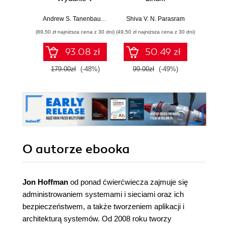
Przeprowadź
Bezpi
analizy nośników
pry
Andrew S. Tanenbaum
,
Herbert Bos
Shiva V. N. Parasram
Włodzimi
pamięci, ruchu
danyc
(89,50 zł najniższa cena z 30 dni)
(49,50 zł najniższa cena z 30 dni)
(111,75 zł 
sieciowego i
ur
zawartości RAM-u
93.08 zł
50.49 zł
za pomocą
narzędzi systemu
179.00zł
(-48%)
99.00zł
(-49%)
149.0
Kali Linux 2022.x.
Wydanie III
O autorze
ebooka
Jon Hoffman
od ponad ćwierćwiecza zajmuje się
administrowaniem systemami i sieciami oraz ich
bezpieczeństwem, a także tworzeniem aplikacji i
architekturą systemów. Od 2008 roku tworzy