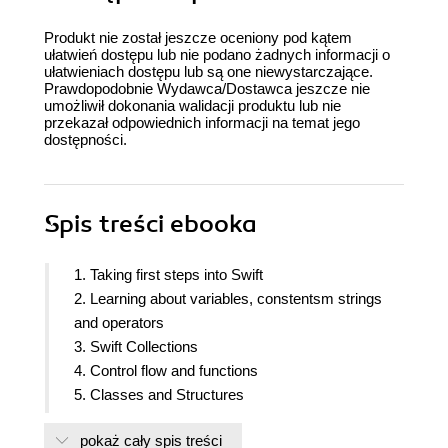
Produkt nie został jeszcze oceniony pod kątem
ułatwień dostępu lub nie podano żadnych informacji o
ułatwieniach dostępu lub są one niewystarczające.
Prawdopodobnie Wydawca/Dostawca jeszcze nie
umożliwił dokonania walidacji produktu lub nie
przekazał odpowiednich informacji na temat jego
dostępności.
Spis treści
ebooka
1. Taking first steps into Swift
2. Learning about variables, constentsm strings
and operators
3. Swift Collections
4. Control flow and functions
5. Classes and Structures
6. Using Protocols and Protocol Extensions
pokaż cały spis treści
7. Protocol Oriented Design