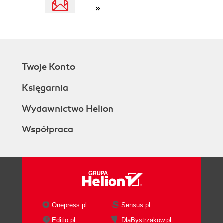
»
Twoje Konto
Księgarnia
Wydawnictwo Helion
Współpraca
Onepress.pl
Sensus.pl
Editio.pl
DlaBystrzakow.pl