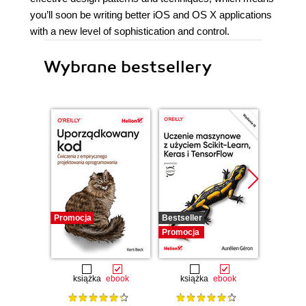
you’ll soon be writing better iOS and OS X applications
with a new level of sophistication and control.
Wybrane bestsellery
Promocja
Bestseller
Promocj
Promocja
książka
ebook
książka
ebook
ksią