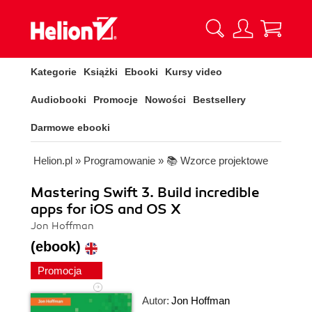
Kategorie
Książki
Ebooki
Kursy video
Audiobooki
Promocje
Nowości
Bestsellery
Darmowe ebooki
Helion.pl
»
Programowanie
»
📚 Wzorce projektowe
Mastering Swift 3. Build incredible
apps for iOS and OS X
Jon Hoffman
(ebook)
Promocja
Autor:
Jon Hoffman