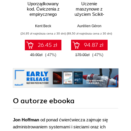
Uporządkowany
Uczenie
Ko
kod. Ćwiczenia z
maszynowe z
Doma
empirycznego
użyciem Scikit-
D
projektowania
Learn, Keras i
Dosto
oprogramowania
TensorFlow.
arc
Kent Beck
Aurélien Géron
Vlad
Wydanie III
aplikacj
(24,95 zł najniższa cena z 30 dni)
(89,50 zł najniższa cena z 30 dni)
(39,50 zł naj
bi
26.45 zł
94.87 zł
49.90zł
(-47%)
179.00zł
(-47%)
79.0
O autorze
ebooka
Jon Hoffman
od ponad ćwierćwiecza zajmuje się
administrowaniem systemami i sieciami oraz ich