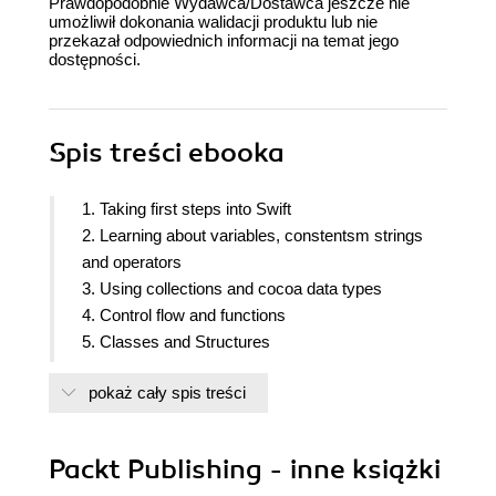
Prawdopodobnie Wydawca/Dostawca jeszcze nie
umożliwił dokonania walidacji produktu lub nie
przekazał odpowiednich informacji na temat jego
dostępności.
Spis treści
ebooka
1. Taking first steps into Swift
2. Learning about variables, constentsm strings
and operators
3. Using collections and cocoa data types
4. Control flow and functions
5. Classes and Structures
6. Using Protocols and Protocol Extensions
pokaż cały spis treści
7. Protocol Oriented Design
8. Writing safer code with Availability and Error
Handling
Packt Publishing - inne książki
9. Custom Subscripting