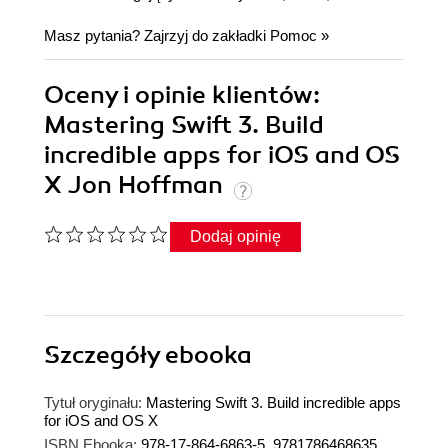
Masz pytania? Zajrzyj do zakładki
Pomoc
»
Oceny i opinie klientów:
Mastering Swift 3. Build
incredible apps for iOS and OS
X Jon Hoffman
Dodaj opinię
Szczegóły
ebooka
Tytuł oryginału:
Mastering Swift 3. Build incredible apps
for iOS and OS X
ISBN Ebooka:
978-17-864-6863-5, 9781786468635