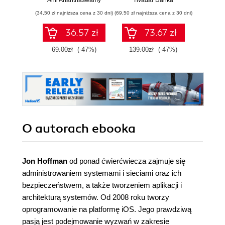
Anil Ananthaswamy
Tivadar Danka
Fil
sztucznej
różniczkowy i
(34,50 zł najniższa cena z 30 dni)
(69,50 zł najniższa cena z 30 dni)
(39,50 zł naj
inteligencji
całkowy oraz
rachunek
36.57 zł
73.67 zł
prawdopodobieństwa
69.00zł
(-47%)
139.00zł
(-47%)
79.0
O autorach
ebooka
Jon Hoffman
od ponad ćwierćwiecza zajmuje się
administrowaniem systemami i sieciami oraz ich
bezpieczeństwem, a także tworzeniem aplikacji i
architekturą systemów. Od 2008 roku tworzy
oprogramowanie na platformę iOS. Jego prawdziwą
pasją jest podejmowanie wyzwań w zakresie