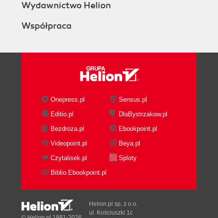
Wydawnictwo Helion
Współpraca
Onepress.pl
Sensus.pl
Editio.pl
DlaBystrzakow.pl
Bezdroza.pl
Ebookpoint.pl
Videopoint.pl
Beya.pl
Czytalisek.pl
Sploty
Biblio.Ebookpoint.pl
Helion.pl sp. z o.o.
ul. Kościuszki 1c
© Helion.pl 1991-2026