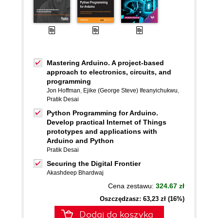
Mastering Arduino. A project-based
approach to electronics, circuits, and
programming
Jon Hoffman
,
Ejike (George Steve) Ifeanyichukwu
,
Pratik Desai
Python Programming for Arduino.
Develop practical Internet of Things
prototypes and applications with
Arduino and Python
Pratik Desai
Securing the Digital Frontier
Akashdeep Bhardwaj
Cena zestawu:
324.67 zł
Oszczędzasz: 63,23 zł (16%)
Dodaj do koszyka