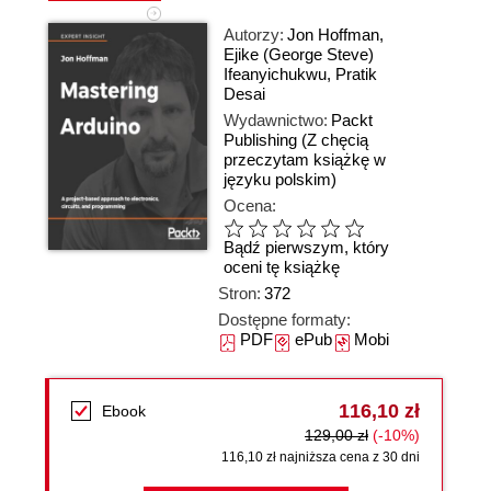
Autorzy:
Jon Hoffman
,
Ejike (George Steve)
Ifeanyichukwu
,
Pratik
Desai
Wydawnictwo:
Packt
Publishing
(Z chęcią
przeczytam książkę w
języku polskim)
Ocena:
Bądź pierwszym, który
oceni tę książkę
Stron:
372
Dostępne formaty:
PDF
ePub
Mobi
116,10 zł
Ebook
129,00 zł
(-10%)
116,10 zł najniższa cena z 30 dni