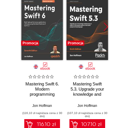
Promocja
Promocja
Promocj
ebook
ebook
Mastering Swift 6.
Mastering Swift
Swift
Modern
5.3. Upgrade your
O
programming
knowledge and
Prog
techniques for
become an expert
I
high-performance
in the latest version
produ
Jon Hoffman
Jon Hoffman
Jon
apps in Swift 6.2 -
of the Swift
bui
(116,10 zł najniższa cena z 30
(107,10 zł najniższa cena z 30
(85,49 zł naj
Seventh Edition
programming
applic
dni)
dni)
language - Sixth
Swift
116.10 zł
107.10 zł
Edition
E