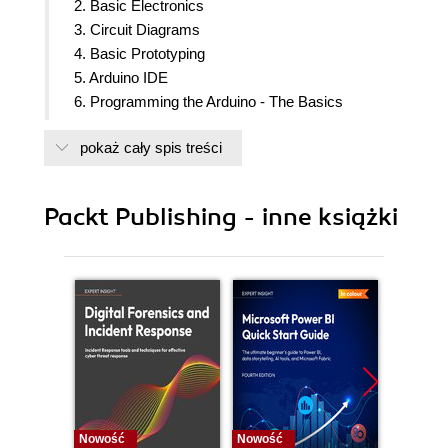
2. Basic Electronics
3. Circuit Diagrams
4. Basic Prototyping
5. Arduino IDE
6. Programming the Arduino - The Basics
7. Programming the Arduino - Beyond the Basics
pokaż cały spis treści
8. Motion Sensor
9. Environment Sensors
10. Obstacle Avoidance and Collision Detection
Packt Publishing - inne książki
11. Fun with Lights
12. Fun with Sound
13. Using LCD Displays
14. Speech Recognition and Voice Synthesizing
15. DC Motors and Motor Controllers
16. Servo Motors
17. Using A Relay
18. Remotely Controlling the Arduino
19. Creating a Robot
20. Bluetooth LE
Nowość
Nowość
Nowość