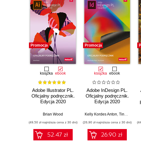
Promocja
Promocja
P
książka
ebook
książka
ebook
Adobe Illustrator PL.
Adobe InDesign PL.
Oficjalny podręcznik.
Oficjalny podręcznik.
Edycja 2020
Edycja 2020
Brian Wood
Kelly Kordes Anton
,
Tina DeJarld
(49,50 zł najniższa cena z 30 dni)
(26,90 zł najniższa cena z 30 dni)
(4
52.47 zł
26.90 zł