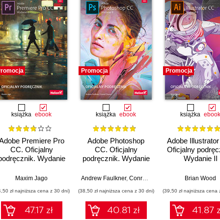
romocja
Promocja
Promocja
książka
ebook
książka
ebook
książka
eboo
Adobe Premiere Pro
Adobe Photoshop
Adobe Illustrato
CC. Oficjalny
CC. Oficjalny
Oficjalny podręc
podręcznik. Wydanie
podręcznik. Wydanie
Wydanie II
II
II
Maxim Jago
Andrew Faulkner
,
Conrad Chavez
Brian Wood
4,50 zł najniższa cena z 30 dni)
(38,50 zł najniższa cena z 30 dni)
(39,50 zł najniższa cena 
47.17 zł
40.81 zł
41.87 z