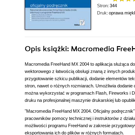
Stron:
344
Druk:
oprawa mięk
Opis
książki
: Macromedia FreeH
Macromedia FreeHand MX 2004 to aplikacja służąca do t
wektorowego z łatwością obsługi znaną z innych produk
przygotowanie szkicu publikacji, dodanie elementów te
stron, nawet o różnych rozmiarach. Umożliwia dodanie 
można wykorzystać w programach Flash, Fireworks i D
druku na profesjonalnej maszynie drukarskiej lub opu
"Macromedia FreeHand MX 2004. Oficjalny podręcznik"
pracowników pomocy technicznej i instruktorów z dział
możliwości programu FreeHand w zakresie przygotowywani
eksportowania ich do plików w różnych formatach.