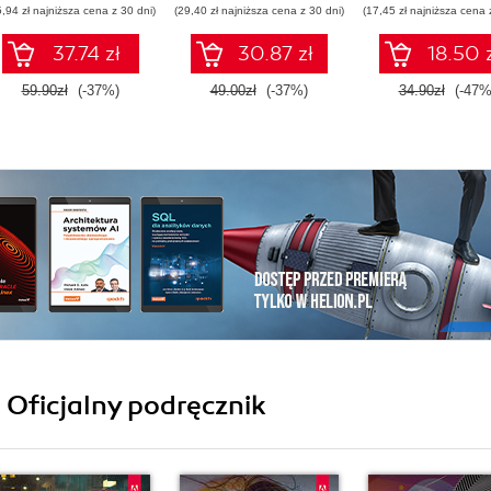
5,94 zł najniższa cena z 30 dni)
(29,40 zł najniższa cena z 30 dni)
(17,45 zł najniższa cena 
37.74 zł
30.87 zł
18.50 
59.90zł
(-37%)
49.00zł
(-37%)
34.90zł
(-47%
i Oficjalny podręcznik