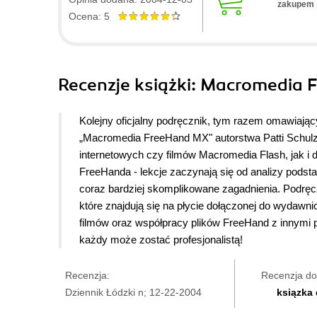
zakupem
do wykonania. Przykładów i koncepcji trzeba teraz szu
Ocena: 5
najlepszych z którym miałem okazję pracować.
Recenzje
książki
: Macromedia F
Kolejny oficjalny podręcznik, tym razem omawiają
„Macromedia FreeHand MX" autorstwa Patti Schulz
internetowych czy filmów Macromedia Flash, jak i 
FreeHanda - lekcje zaczynają się od analizy podst
coraz bardziej skomplikowane zagadnienia. Podręcz
które znajdują się na płycie dołączonej do wydawnic
filmów oraz współpracy plików FreeHand z innymi p
każdy może zostać profesjonalistą!
Recenzja:
Recenzja do
Dziennik Łódzki n; 12-22-2004
ksiązka