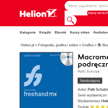
Kursy od 16,70
Kategorie
Książki
Ebooki
Kursy video
Audiobo
Helion.pl
»
Fotografia, grafika i wideo
»
Grafika
»
📚 Illu
Macrome
podręcz
Patti Schulze
Niedostępna
Autor:
Patti Schulz
Serie wydawnicze:
Wydawnictwo:
Heli
Ocena: