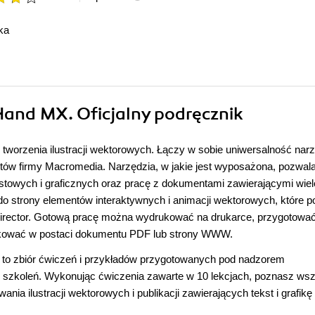
ka
and MX. Oficjalny podręcznik
worzenia ilustracji wektorowych. Łączy w sobie uniwersalność nar
tów firmy Macromedia. Narzędzia, w jakie jest wyposażona, pozwala
kstowych i graficznych oraz pracę z dokumentami zawierającymi wiel
do strony elementów interaktywnych i animacji wektorowych, które 
irector. Gotową pracę można wydrukować na drukarce, przygotowa
blikować w postaci dokumentu PDF lub strony WWW.
 to zbiór ćwiczeń i przykładów przygotowanych pod nadzorem
u szkoleń. Wykonując ćwiczenia zawarte w 10 lekcjach, poznasz wsz
a ilustracji wektorowych i publikacji zawierających tekst i grafikę