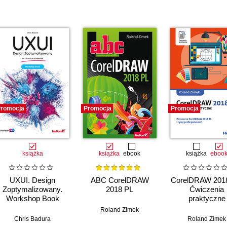
romocja
Promocja
Promocja
książka
książka
ebook
książka
eboo
UXUI. Design
ABC CorelDRAW
CorelDRAW 2018
Zoptymalizowany.
2018 PL
Ćwiczenia
Workshop Book
praktyczne
Roland Zimek
Chris Badura
Roland Zimek