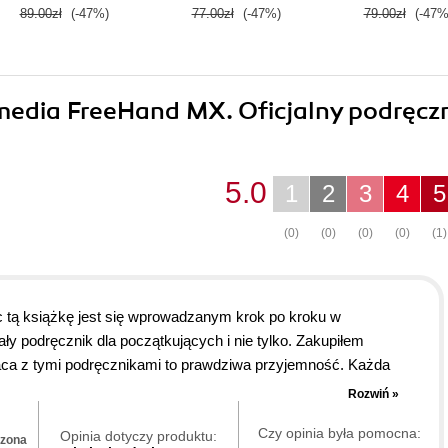
89.00zł
(-47%)
77.00zł
(-47%)
79.00zł
(-47%
media FreeHand MX. Oficjalny podręcz
5.0
1
2
3
4
5
(0)
(0)
(0)
(0)
(1)
c tą książkę jest się wprowadzanym krok po kroku w
 podręcznik dla początkujących i nie tylko. Zakupiłem
Praca z tymi podręcznikami to prawdziwa przyjemność. Każda
je motywację do pracy z programem i zachęca do nauki. Przy
Rozwiń »
 wspaniałego pomysłu wydania takich podręczników. Jestem
Czy opinia była pomocna:
alny podręcznik, brakowało mi tylko czegoś w rodzaju zadania
Opinia dotyczy produktu:
dzona