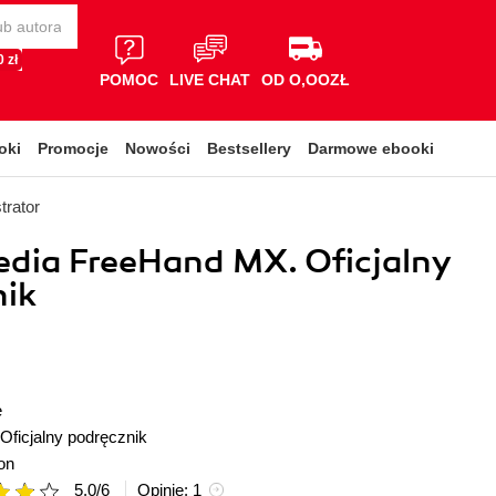
 zł
POMOC
LIVE CHAT
OD O,OOZŁ
oki
Promocje
Nowości
Bestsellery
Darmowe ebooki
strator
dia FreeHand MX. Oficjalny
nik
e
Oficjalny podręcznik
on
5.0
/
6
Opinie:
1