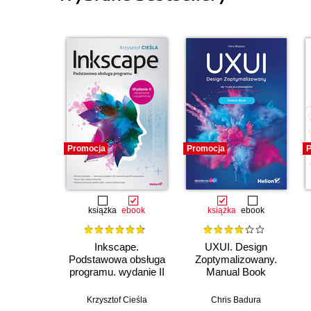
Promocja
Promocja
P
książka
ebook
książka
ebook
Inkscape.
UXUI. Design
Podstawowa obsługa
Zoptymalizowany.
programu. wydanie II
Manual Book
rozszerzone i
uzupełnione
Krzysztof Cieśla
Chris Badura