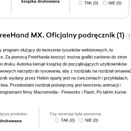
ksiązka drukowana
TAK
(
0
)
NIE
(
0
)
kać w sieci. Ale ogólnie podręcznik jest bardzo dobry. Jeden z
reeHand MX. Oficjalny podręcznik (1)
cy program służący do tworzenia rysunków wektorowych, to
e. Za pomocą FreeHanda tworzyć można grafiki zarówno do stron
do druku. Autorka kieruje książkę do początkujących użytkowników
awowych narzędzi do rysowania, aby z rozdziału na rozdział omawia
nik wydany przez Helion oparty jest na ćwiczeniach i przykładach,
twa. Przedostatni rozdział poświęcony jest tworzeniu animacji i
rogramami firmy Macromedia - Fireworks i Flash. Po takim kursie
tyczy produktu:
Czy recenzja była pomocna:
TAK
(
0
)
NIE
(
0
)
 drukowana