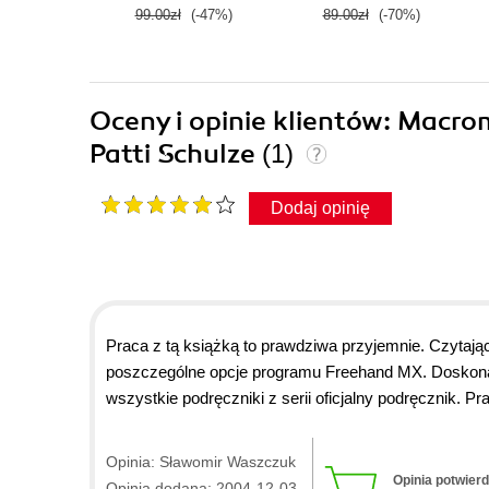
99.00zł
(-47%)
89.00zł
(-70%)
Oceny i opinie klientów: Macro
Patti Schulze
(1)
Dodaj opinię
Praca z tą książką to prawdziwa przyjemnie. Czytają
poszczególne opcje programu Freehand MX. Doskonały
wszystkie podręczniki z serii oficjalny podręcznik. 
przerobiona lekcja wciąga, każda nowa lekcja potęgu
tych podręcznikach nie można się nudzić. Gratuluję
Opinia: Sławomir Waszczuk
bardzo zadowolony. W podręczniku Freehand MX oficj
Opinia potwier
Opinia dodana: 2004-12-03