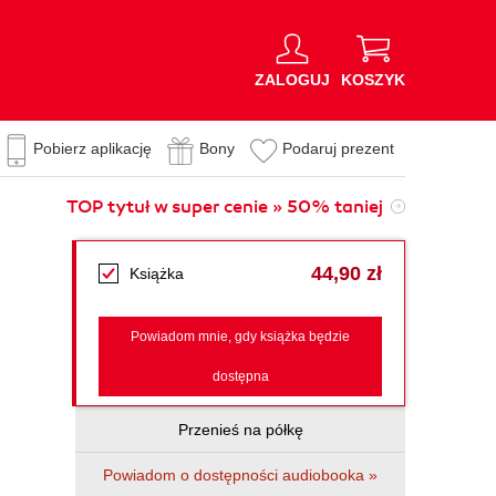
ZALOGUJ
KOSZYK
Pobierz aplikację
Bony
Podaruj prezent
TOP tytuł w super cenie » 50% taniej
44,90 zł
Książka
Powiadom mnie, gdy książka będzie
dostępna
Przenieś na półkę
Powiadom o dostępności audiobooka »