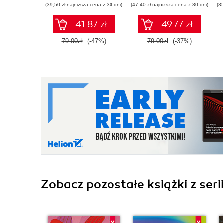
(39,50 zł najniższa cena z 30 dni)
(47,40 zł najniższa cena z 30 dni)
(3
41.87 zł
49.77 zł
79.00zł
(-47%)
79.00zł
(-37%)
Zobacz pozostałe książki z seri