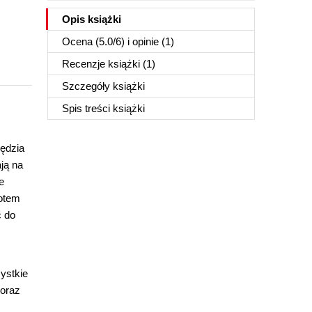
Opis
książki
Ocena (
5.0
/
6
) i opinie (1)
Recenzje
książki
(1)
Szczegóły
książki
Spis treści
książki
zędzia
ją na
e
potem
ć do
ystkie
 oraz