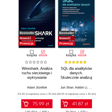
Bestseller
Bestseller
Nowość
Nowość
Nowość
Promocja
Promocja
książka
ebook
książka
ebook
Wireshark. Analiza
SQL dla analityków
Power 
ruchu sieciowego i
danych.
video
wykrywanie
Skutecznie analizuj
d
włamań
dane, wyciągaj
profe
wartościowe
Adam Józefiok
Jun Shan
,
Haibin Li
,
Matt Goldwasser
Ad
wnioski i opanuj
(74,50 zł najniższa cena z 30 dni)
(39,50 zł najniższa cena z 30 dni)
zaawansowany
SQL na potrzeby
75.99 zł
41.87 zł
2
praktycznych
zastosowań.