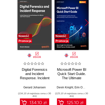
Nowość
Nowość
Nowość
Promocja
Promocja
Promocj
ebook
ebook
Digital Forensics
Microsoft Power BI
Pract
and Incident
Quick Start Guide.
Intel
Response. Incident
The Ultimate
Data-D
Response tools
Beginner's Guide
Hunti
and techniques for
to Power BI, Data
your c
Gerard Johansen
Devin Knight
,
Erin Ostrowsky
,
Mitchel
effective cyber
Storytelling, AI
effor
(134,10 zł najniższa cena z 30
(125,10 zł najniższa cena z 30
(116,10 zł 
threat response -
Tools, and
dete
dni)
dni)
Fourth Edition
Microsoft Fabric -
def
134.10 zł
125.10 zł
Fourth Edition
ATT&C