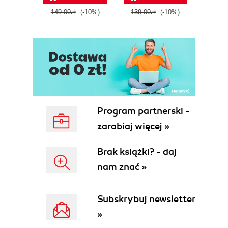
tool
149.00zł
(-10%)
139.00zł
(-10%)
129.0
E
Program partnerski -
zarabiaj więcej »
Brak książki? - daj
nam znać »
Subskrybuj newsletter
»