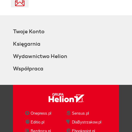
Twoje Konto
Księgarnia
Wydawnictwo Helion
Współpraca
Onepress.pl
Sensus.pl
Editio.pl
DlaBystrzakow.pl
Bezdroza.pl
Ebookpoint.pl