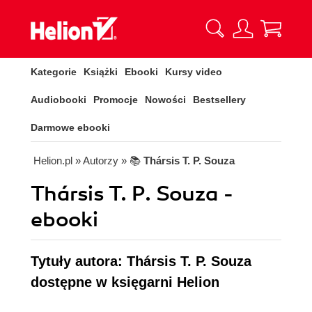
Kategorie
Książki
Ebooki
Kursy video
Audiobooki
Promocje
Nowości
Bestsellery
Darmowe ebooki
Helion.pl
» Autorzy
» 📚
Thársis T. P. Souza
Thársis T. P. Souza -
ebooki
Tytuły autora: Thársis T. P. Souza
dostępne w księgarni Helion