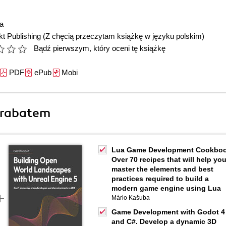
a
t Publishing
(Z chęcią przeczytam książkę w języku polskim)
Bądź pierwszym, który oceni tę książkę
PDF
ePub
Mobi
 rabatem
Lua Game Development Cookboo
Over 70 recipes that will help yo
master the elements and best
practices required to build a
modern game engine using Lua
Mário Kašuba
Game Development with Godot 4
and C#. Develop a dynamic 3D