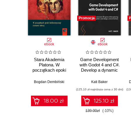
Promocja
P
ebook
ebook
Stara Akademia
Game Development
Platona. W
with Godot 4 and C#.
początkach epoki
Develop a dynamic
hellenistycznej
3D game while
(ostatni okres)
exploring a robust
Bogdan Dembiński
Kati Baker
D
node system, level
(125,10 zł najniższa cena z 30 dni)
(13
design, and
animations
18.00 zł
125.10 zł
139.00zł
(-10%)