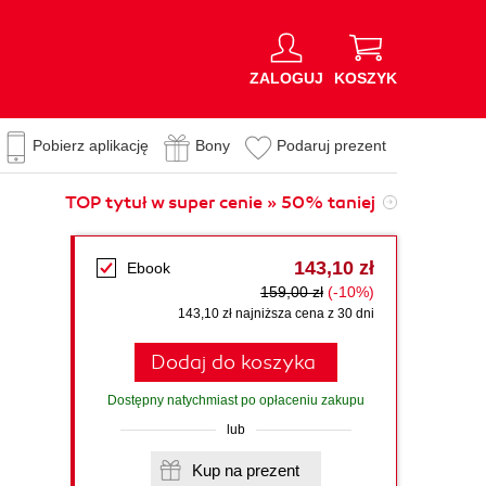
ZALOGUJ
KOSZYK
Pobierz aplikację
Bony
Podaruj prezent
TOP tytuł w super cenie » 50% taniej
143,10 zł
Ebook
159,00 zł
(-10%)
143,10 zł najniższa cena z 30 dni
Dodaj do koszyka
Dostępny natychmiast po opłaceniu zakupu
lub
Kup na prezent