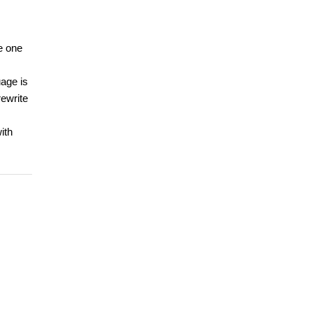
e one
age is
rewrite
ith