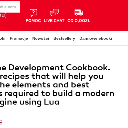
 zł
POMOC
LIVE CHAT
OD O,OOZŁ
oki
Promocje
Nowości
Bestsellery
Darmowe ebooki
e Development Cookbook.
recipes that will help you
he elements and best
s required to build a modern
gine using Lua