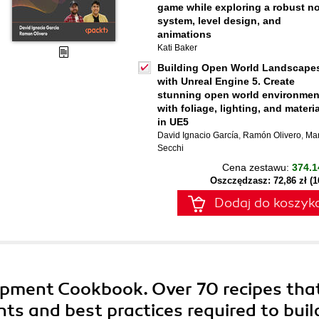
game while exploring a robust n
system, level design, and
animations
Kati Baker
Building Open World Landscape
with Unreal Engine 5. Create
stunning open world environmen
with foliage, lighting, and materi
in UE5
David Ignacio García
,
Ramón Olivero
,
Ma
Secchi
Cena zestawu:
374.1
Oszczędzasz: 72,86 zł (
Dodaj do koszyk
pment Cookbook. Over 70 recipes tha
ts and best practices required to buil