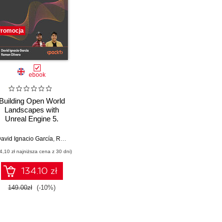
romocja
ebook
Building Open World
Landscapes with
Unreal Engine 5.
Create stunning open
world environments
avid Ignacio García
,
Ramón Olivero
,
Marco Secchi
with foliage, lighting,
4,10 zł najniższa cena z 30 dni)
and materials in UE5
134.10 zł
149.00zł
(-10%)