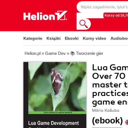
Kursy od 16,70
Kategorie
Książki
Ebooki
Kursy video
Audiobo
Helion.pl
»
Game Dev
»
📚 Tworzenie gier
Lua Gam
Over 70 
master t
practice
game en
Mário Kašuba
(ebook)