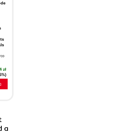
ode
s
ts
als
rco
4 zł
16%)
a
t
d a