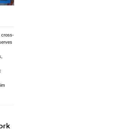
a cross-
 serves
k,
t
him
ork