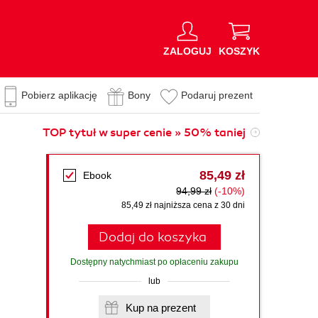
ZALOGUJ
KOSZYK
Pobierz aplikację
Bony
Podaruj prezent
TOP tytuł w super cenie » 50% taniej
85,49 zł
Ebook
94,99 zł
(-10%)
85,49 zł najniższa cena z 30 dni
Dodaj do koszyka
Dostępny natychmiast po opłaceniu zakupu
lub
Kup na prezent