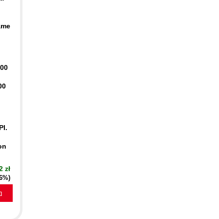
ame
400
00
PI.
on
2 zł
16%)
a