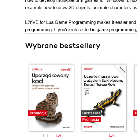
how to develop multi-platform games for Windows, Linux,
example how to draw 2D objects, animate characters us
L?ñVE for Lua Game Programming makes it easier and q
programming. If you're interested in game programming, 
Wybrane bestsellery
Promocja
Bestseller
P
Promocja