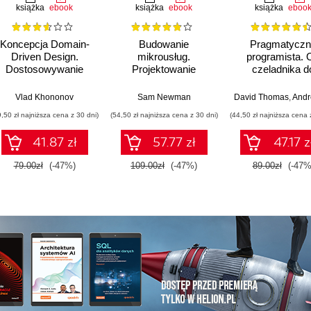
książka
ebook
książka
ebook
książka
eboo
Koncepcja Domain-
Budowanie
Pragmatyczn
Driven Design.
mikrousług.
programista. 
Dostosowywanie
Projektowanie
czeladnika d
architektury aplikacji
drobnoziarnistych
mistrza. Wydani
do strategii
systemów. Wydanie
Vlad Khononov
Sam Newman
David Thomas
,
Andrew
biznesowej
II
9,50 zł najniższa cena z 30 dni)
(54,50 zł najniższa cena z 30 dni)
(44,50 zł najniższa cena 
41.87 zł
57.77 zł
47.17 z
79.00zł
(-47%)
109.00zł
(-47%)
89.00zł
(-47%