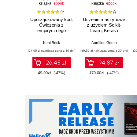
książka
ebook
książka
ebook
Uporządkowany kod.
Uczenie maszynowe
Ćwiczenia z
z użyciem Scikit-
empirycznego
Learn, Keras i
projektowania
TensorFlow. Wydanie
oprogramowania
III
Kent Beck
Aurélien Géron
(24,95 zł najniższa cena z 30 dni)
(89,50 zł najniższa cena z 30 dni)
(3
26.45 zł
94.87 zł
49.90zł
(-47%)
179.00zł
(-47%)