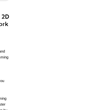
e 2D
ork
and
amming
you
ming
ster