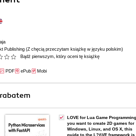
aja
t Publishing
(Z chęcią przeczytam książkę w języku polskim)
Bądź pierwszym, który oceni tę książkę
PDF
ePub
Mobi
 rabatem
LOVE for Lua Game Programming.
you want to create 2D games for
Windows, Linux, and OS X, this
guide to the L?ñVE framework is