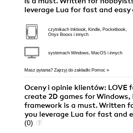
is a must. Written for hobbyists
leverage Lua for fast and eas
czytnikach Inkbook, Kindle, Pocketbook,
Onyx Booxs i innych
systemach Windows, MacOS i innych
Masz pytania? Zajrzyj do zakładki
Pomoc
»
Oceny i opinie klientów: LOVE
create 2D games for Windows, L
framework is a must. Written fo
you leverage Lua for fast and
(0)