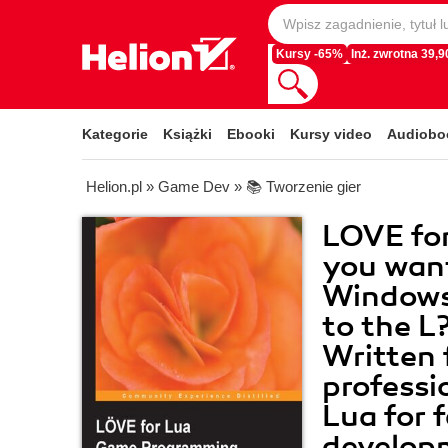
Kursy -65%
Inż. zwrotna 39,90
Kategorie
Książki
Ebooki
Kursy video
Audiobo
Helion.pl
»
Game Dev
»
📚 Tworzenie gier
LOVE fo
you want
Windows,
to the L
Written 
professio
Lua for 
develop