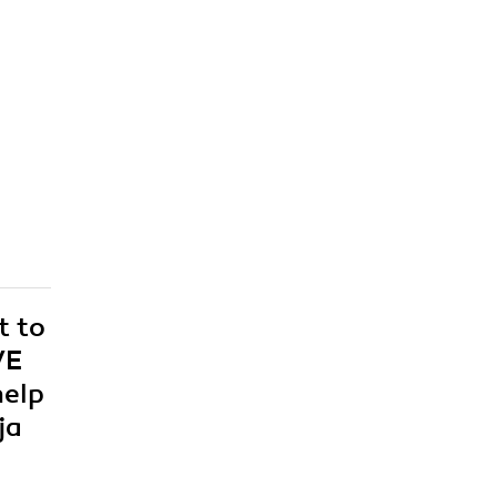
t to
VE
help
ja