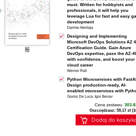
must. Written for hobbyists and
professionals, it will help you
leverage Lua for fast and easy g
development
Darmie Akinlaja
Designing and Implementing
Microsoft DevOps Solutions AZ 
Certification Guide. Gain Azure
DevOps expertise, pass the AZ-4
with confidence, and boost your
cloud career
Werner Rall
Python Microservices with FastA
Design production-ready, AI-
enabled microservices with Pyth
Giunio De Luca
,
Igor Benav
Cena zestawu:
303.8
Oszczędzasz: 59,17 zł (
Dodaj do koszyk