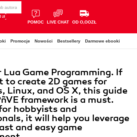
 zł
POMOC
LIVE CHAT
OD O,OOZŁ
oki
Promocje
Nowości
Bestsellery
Darmowe ebooki
r Lua Game Programming. If
 to create 2D games for
 Linux, and OS X, this guide
?ñVE framework is a must.
for hobbyists and
nals, it will help you leverage
fast and easy game
ment