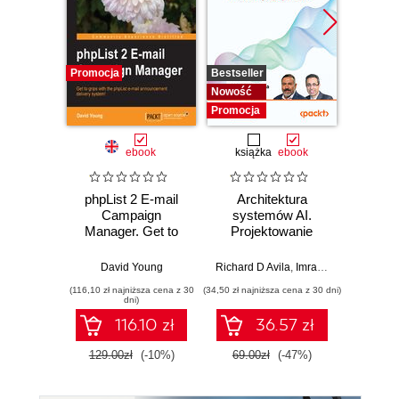
Promocja
Bestseller
Nowość
Nowość
Promocj
Promocja
ebook
książka
ebook
ksią
phpList 2 E-mail
Architektura
Mo
Campaign
systemów AI.
Sz
Manager. Get to
Projektowanie
inte
grips with the
skalowalnego i
zagr
phpList e-mail
niezawodnego
global
David Young
Richard D Avila
,
Imran Ahmad
Jame
announcement
oprogramowania
(116,10 zł najniższa cena z 30
(34,50 zł najniższa cena z 30 dni)
(32,45 zł naj
delivery system!
dni)
116.10 zł
36.57 zł
129.00zł
(-10%)
69.00zł
(-47%)
64.9