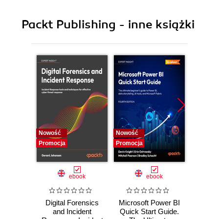
9. Tactics
Packt Publishing - inne książki
Nowość
Nowość
Nowość
Promocja
Promocja
Promocj
ebook
ebook
Digital Forensics
Microsoft Power BI
Pract
and Incident
Quick Start Guide.
Intel