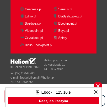
Onepress.pl
Sensus.pl
Editio.pl
DlaBystrzakow.pl
Bezdroza.pl
Ebookpoint.pl
Videopoint.pl
Beya.pl
Czytalisek.pl
Sploty
Biblio.Ebookpoint.pl
Helion.pl sp. z o.o.
ul. Kościuszki 1c
© Helion.pl 1991-2026
44-100 Gliwice
tel. (32) 230-98-63
e-mail:
[wyświetl email]@helion.pl
NIP: 6312636254
Regon: 241989027
Ebook
125,10 zł
Designed with ♥ by
Tonik.pl
Dodaj do koszyka
Pełna wersja strony »