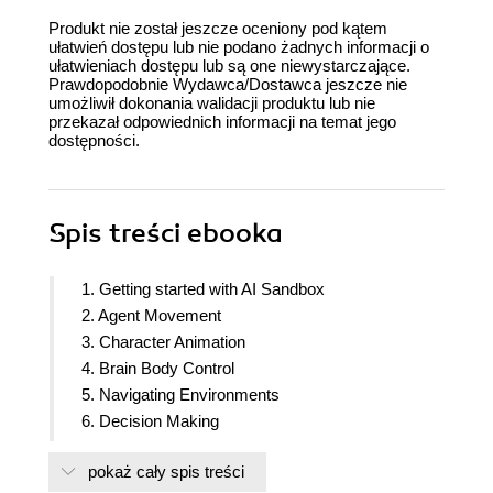
Produkt nie został jeszcze oceniony pod kątem
ułatwień dostępu lub nie podano żadnych informacji o
ułatwieniach dostępu lub są one niewystarczające.
Prawdopodobnie Wydawca/Dostawca jeszcze nie
umożliwił dokonania walidacji produktu lub nie
przekazał odpowiednich informacji na temat jego
dostępności.
Spis treści
ebooka
1. Getting started with AI Sandbox
2. Agent Movement
3. Character Animation
4. Brain Body Control
5. Navigating Environments
6. Decision Making
7. Knowledge Representation
pokaż cały spis treści
8. Sensory Perception