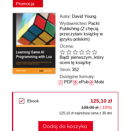
Promocja
Autor:
David Young
Wydawnictwo:
Packt
Publishing
(Z chęcią
przeczytam książkę w
języku polskim)
Ocena:
Bądź pierwszym, który
oceni tę książkę
Stron:
352
Dostępne formaty:
PDF
ePub
Mobi
125,10 zł
Ebook
139,00 zł
(-10%)
125,10 zł najniższa cena z 30 dni
Dodaj do koszyka