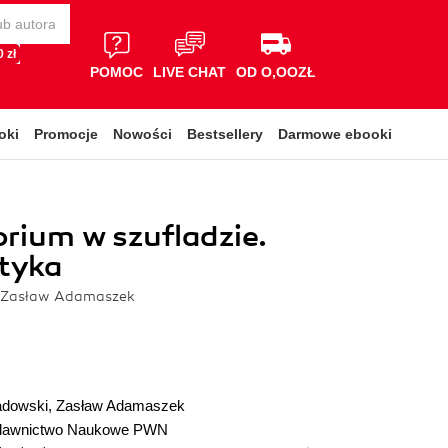
 zł
POMOC
LIVE CHAT
OD O,OOZŁ
oki
Promocje
Nowości
Bestsellery
Darmowe ebooki
rium w szufladzie.
tyka
, Zasław Adamaszek
adowski
,
Zasław Adamaszek
awnictwo Naukowe PWN