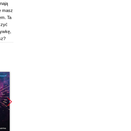
znają
że masz
em. Ta
czyć
rywkę,
sz?
Promocja
Promocja
Promoc