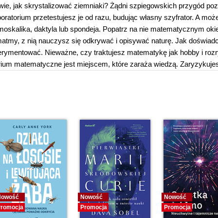
o wie, jak skrystalizować ziemniaki? Żądni szpiegowskich przygód po
boratorium przetestujesz je od razu, budując własny szyfrator. A mo
i moskalika, daktyla lub spondeja. Popatrz na nie matematycznym oki
matmy, z nią nauczysz się odkrywać i opisywać naturę. Jak doświad
erymentować. Nieważne, czy traktujesz matematykę jak hobby i roz
rium matematyczne jest miejscem, które zaraża wiedzą. Zaryzykuje
Nowość
Nowość
Nowość
romocja
Promocja
Promocja