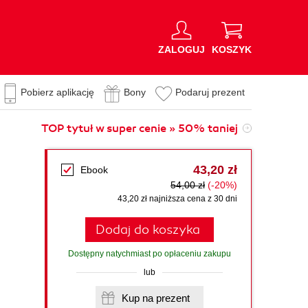
ZALOGUJ
KOSZYK
Pobierz aplikację
Bony
Podaruj prezent
TOP tytuł w super cenie » 50% taniej
43,20 zł
Ebook
54,00 zł
(-20%)
43,20 zł najniższa cena z 30 dni
Dodaj do koszyka
Dostępny natychmiast po opłaceniu zakupu
lub
Kup na prezent