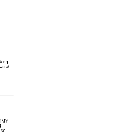
ub są
kazał
ROMY
4
 60