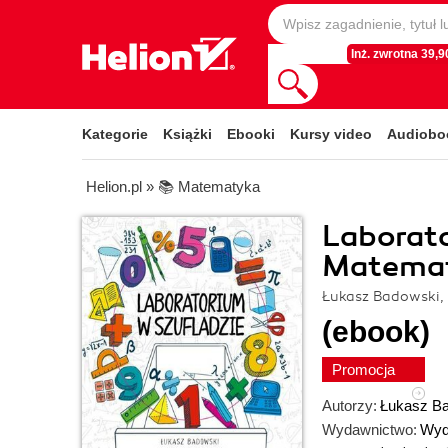
Inż. zwrotna 39,90
Kategorie
Książki
Ebooki
Kursy video
Audiobo
Helion.pl
»
📚 Matematyka
Laborato
Matema
Łukasz Badowski
(ebook)
Promocja
Autorzy:
Łukasz B
Wydawnictwo:
Wyd