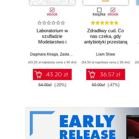
ebook
książka
ebook
Laboratorium w
Zdradliwy cud. Co
szufladzie
nas czeka, gdy
Modelarstwo i
antybiotyki przestaną
robotyka
działać
Dagmara Kiraga
,
Zasław Adamaszek
Liam Shaw
(43,20 zł najniższa cena z 30 dni)
(34,50 zł najniższa cena z 30 dni)
(2
43.20 zł
36.57 zł
54.00zł
(-20%)
69.00zł
(-47%)