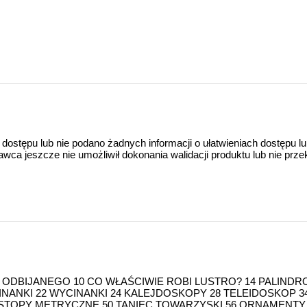
 dostępu lub nie podano żadnych informacji o ułatwieniach dostępu l
a jeszcze nie umożliwił dokonania walidacji produktu lub nie prze
W ODBIJANEGO 10 CO WŁAŚCIWIE ROBI LUSTRO? 14 PALIND
INANKI 22 WYCINANKI 24 KALEJDOSKOPY 28 TELEIDOSKOP 3
 STOPY METRYCZNE 50 TANIEC TOWARZYSKI 56 ORNAMENTY