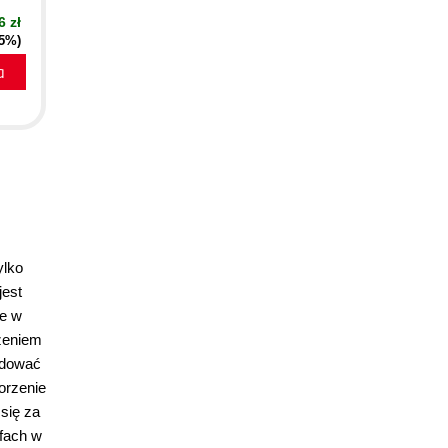
6 zł
35%)
a
ylko
jest
re w
czeniem
budować
orzenie
 się za
 fach w