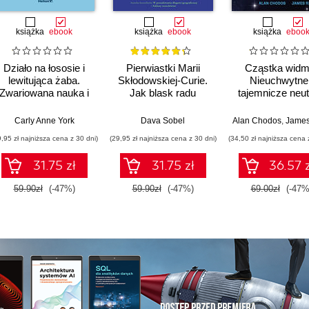
książka
ebook
książka
ebook
książka
eboo
Działo na łososie i
Pierwiastki Marii
Cząstka widm
lewitująca żaba.
Skłodowskiej-Curie.
Nieuchwytne 
Zwariowana nauka i
Jak blask radu
tajemnicze neut
jej całkiem poważne
oświetlił drogę
odkrycia
kobietom w świecie
Carly Anne York
Dava Sobel
Alan Chodos
,
James Ri
nauki
9,95 zł najniższa cena z 30 dni)
(29,95 zł najniższa cena z 30 dni)
(34,50 zł najniższa cena 
31.75 zł
31.75 zł
36.57 z
59.90zł
(-47%)
59.90zł
(-47%)
69.00zł
(-47%