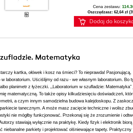
Cena zestawu:
114.3
Oszczędzasz: 62,64 zł (
Dodaj do koszyk
szufladzie. Matematyka
rczy kartka, ołówek i kosz na śmieci? To nieprawda! Pasjonującą,
w laboratorium. Uściślijmy od razu - we własnym laboratorium. Bo t
o planimetr z łyżeczki. ,,Laboratorium w szufladzie: Matematyka" 
nię matematyczną. To także opisy kilkudziesięciu doświadczeń, któ
 symetrii, a czym innym samodzielna budowa kalejdoskopu. Z zasko
 na parkiecie tanecznym. A może masz zacięcie techniczne i wolisz z
tyki nie mógłby funkcjonować. Przekonaj się że zrozumienie i odtw
utorzy stawiają wyłącznie na praktykę. Kiedy fizyk i elektronik biorą
niebanalne parkiety i projektować olśniewające tapety. Praktyczny