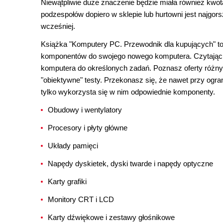
Niewątpliwie duże znaczenie będzie miała również kw
podzespołów dopiero w sklepie lub hurtowni jest najg
wcześniej.
Książka "Komputery PC. Przewodnik dla kupujących" to 
komponentów do swojego nowego komputera. Czytając ją
komputera do określonych zadań. Poznasz oferty różnyc
"obiektywne" testy. Przekonasz się, że nawet przy ogr
tylko wykorzysta się w nim odpowiednie komponenty.
Obudowy i wentylatory
Procesory i płyty główne
Układy pamięci
Napędy dyskietek, dyski twarde i napędy optyczne
Karty grafiki
Monitory CRT i LCD
Karty dźwiękowe i zestawy głośnikowe