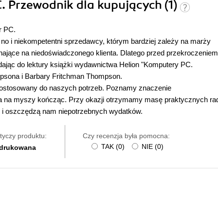
. Przewodnik dla kupujących (1)
r PC.
 no i niekompetentni sprzedawcy, którym bardziej zależy na marży
zyhające na niedoświadczonego klienta. Dlatego przed przekroczeniem
dając do lektury książki wydawnictwa Helion "Komputery PC.
mpsona i Barbary Fritchman Thompson.
ej dostosowany do naszych potrzeb. Poznamy znaczenie
a na myszy kończąc. Przy okazji otrzymamy masę praktycznych ra
i i oszczędzą nam niepotrzebnych wydatków.
tyczy produktu:
Czy recenzja była pomocna:
TAK
(
0
)
NIE
(
0
)
 drukowana