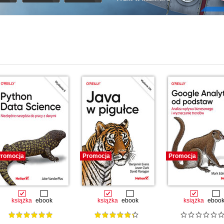
i
romocja
Promocja
Promocja
książka
ebook
książka
ebook
książka
eboo