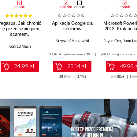
ebook
książka
ebook
ebook
Pegasus. Jak chronić
Aplikacje Google dla
Microsoft Power
się przed szpiegami,
seniorów
2013. Krok po k
scamem,
phishingiem,
a Fritchman Thompson
Krzysztof Masłowski
Joyce Cox
,
Joan La
kradzieżą
Konrad Mach
tożsamości i
(23,94 zł najniższa cena z 30 dni)
(49,98 zł najniższa cena 
oszustwami online
24.99 zł
25.14 zł
49.98 z
39.90zł
(-37%)
58.80zł
(-15%