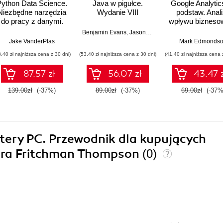
Python Data Science.
Java w pigułce.
Google Analytic
Niezbędne narzędzia
Wydanie VIII
podstaw. Anal
do pracy z danymi.
wpływu bizneso
Wydanie II
i wyznaczani
Benjamin Evans
,
Jason Clark
,
David Flanagan
trendów
Jake VanderPlas
Mark Edmonds
3,40 zł najniższa cena z 30 dni)
(53,40 zł najniższa cena z 30 dni)
(41,40 zł najniższa cena 
87.57 zł
56.07 zł
43.47 
139.00zł
(-37%)
89.00zł
(-37%)
69.00zł
(-37%
tery PC. Przewodnik dla kupujących
ara Fritchman Thompson
(0)