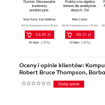
Docker. Niezawodne
Praktyczna algebra
kontenery
liniowa dla analityków
produkcyjne.
danych. Od
Praktyczne
podstawowych
zastosowania.
koncepcji do
Sean Kane
,
Karl Matthias
Mike Cohen
Wydanie III
użytecznych aplikacji
(52,20 zł najniższa cena z 30 dni)
(46,20 zł najniższa cena z 30 dni)
(8
w Pythonie
54.81 zł
48.51 zł
87.00zł
(-37%)
77.00zł
(-37%)
Oceny i opinie klientów: Kompu
Robert Bruce Thompson, Barb
Dodaj opinię