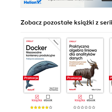
Zobacz pozostałe książki z seri
Promocja
Promocja
P
książka
ebook
książka
ebook