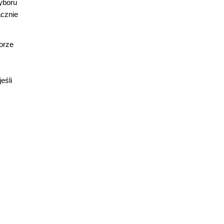
yboru
acznie
orze
eśli