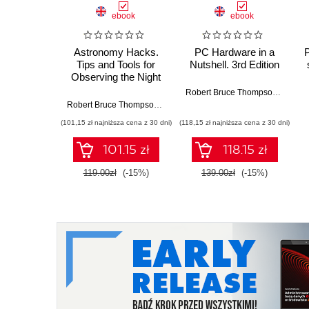
ebook
ebook
Astronomy Hacks.
PC Hardware in a
Tips and Tools for
Nutshell. 3rd Edition
Observing the Night
Sky
Robert Bruce Thompson
,
Barbar
Robert Bruce Thompson
,
Barbara Fritchman Thompson
(101,15 zł najniższa cena z 30 dni)
(118,15 zł najniższa cena z 30 dni)
101.15 zł
118.15 zł
119.00zł
(-15%)
139.00zł
(-15%)