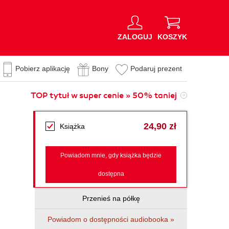
ZALOGUJ
KOSZYK
Pobierz aplikację
Bony
Podaruj prezent
TOP tytuł w super cenie » 50% taniej
24,90 zł
Książka
Powiadom mnie, gdy książka będzie
dostępna
Przenieś na półkę
Powiadom o dostępności audiobooka »