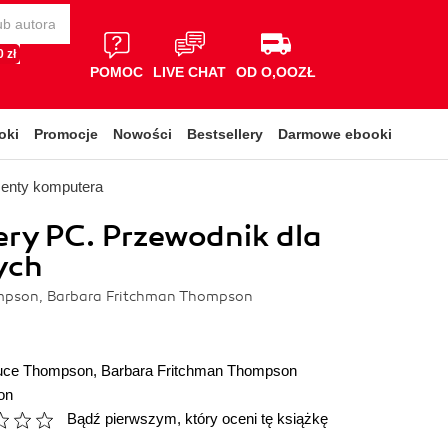
 zł
POMOC
LIVE CHAT
OD O,OOZŁ
oki
Promocje
Nowości
Bestsellery
Darmowe ebooki
enty komputera
ry PC. Przewodnik dla
ych
mpson, Barbara Fritchman Thompson
ruce Thompson
,
Barbara Fritchman Thompson
on
Bądź pierwszym, który oceni tę książkę