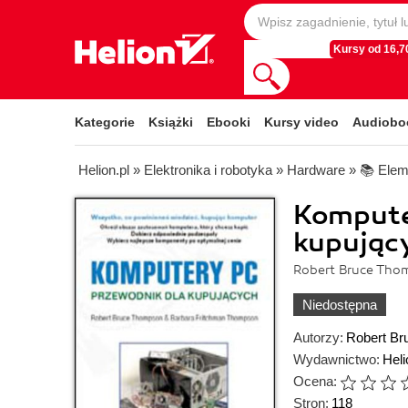
Kursy od 16,70
Kategorie
Książki
Ebooki
Kursy video
Audiobo
Helion.pl
»
Elektronika i robotyka
»
Hardware
»
📚 Elem
Kompute
kupując
Robert Bruce Tho
Niedostępna
Autorzy:
Robert B
Wydawnictwo:
Heli
Ocena:
Stron:
118