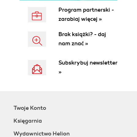
Typy danych definiowane przez użytkownika (47)
Program partnerski -
Tworzenie klas Javy dla typów UDT (48)
Aktualizowanie mapy typów (50)
zarabiaj więcej »
Wstawianie typów UDT (51)
Pobieranie typów UDT (52)
Brak książki? - daj
Zestawy wierszy (53)
nam znać »
Składnia wyrażeń przenośnych (54)
Subskrybuj newsletter
Zarządzanie transakcjami (57)
»
JDBC API (57)
Twoje Konto
Księgarnia
Wydawnictwo Helion