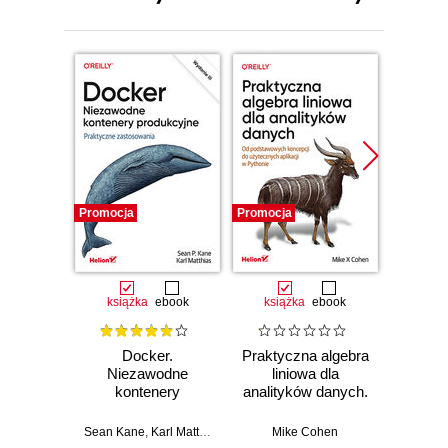
Promocja
Promocja
Promocj
książka
ebook
książka
ebook
ksią
Docker.
Praktyczna algebra
Pyt
Niezawodne
liniowa dla
S
kontenery
analityków danych.
Ni
produkcyjne.
Od podstawowych
narzęd
Praktyczne
koncepcji do
z dany
Sean Kane
,
Karl Matthias
Mike Cohen
Jake 
zastosowania.
użytecznych