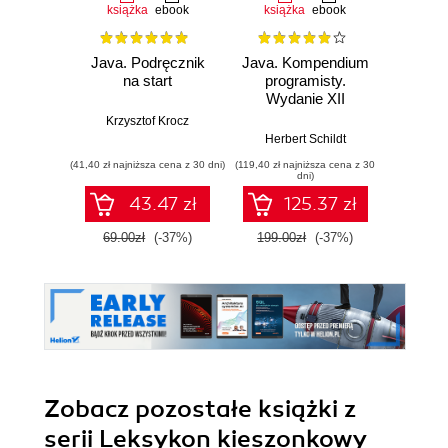
książka
ebook
książka
ebook
ksią
Java. Podręcznik
Java. Kompendium
Java. 
na start
programisty.
Wyd
Wydanie XII
Krzysztof Krocz
Kathy Si
Herbert Schildt
(41,40 zł najniższa cena z 30 dni)
(119,40 zł najniższa cena z 30
(89,40 zł naj
dni)
43.47 zł
125.37 zł
69.00zł
(-37%)
199.00zł
(-37%)
149.0
Zobacz pozostałe książki z
serii Leksykon kieszonkowy