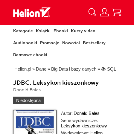
Kategorie
Książki
Ebooki
Kursy video
Audiobooki
Promocje
Nowości
Bestsellery
Darmowe ebooki
Helion.pl
»
Dane
»
Big Data i bazy danych
»
📚 SQL
JDBC. Leksykon kieszonkowy
Donald Bales
Niedostępna
Autor:
Donald Bales
Serie wydawnicze:
Leksykon kieszonkowy
Wydawnictwo:
Helion