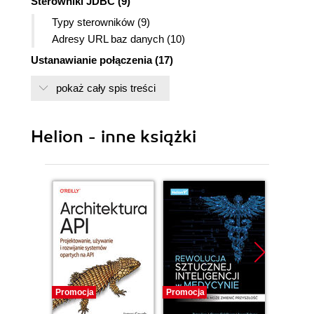
Sterowniki JDBC (9)
Typy sterowników (9)
Adresy URL baz danych (10)
Ustanawianie połączenia (17)
Używanie menedżera sterowników (17)
pokaż cały spis treści
Używanie JNDI (19)
Pzeglądanie metadanych bazy danych (20)
Helion - inne książki
Dynamiczne wykonywanie polceń SQL (21)
Wykonywanie konstrukcji DDL (21)
Wykonywanie konstrukcji INSERT, UPDATE oraz
DELETE (22)
Wykonywanie konstrukcji SELECT (23)
Wykonywanie prekompilowanych poleceń SQL (25)
Wykonywanie procedur osadzonych (27)
Otrzymywanie wyników zapytań (29)
Promocja
Promocja
Promocj
Przeglądanie zbioru wynikowego (31)