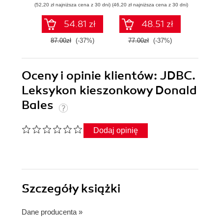
(52,20 zł najniższa cena z 30 dni)
(46,20 zł najniższa cena z 30 dni)
(83,40 zł naj
Wydanie III
aplikacji w
Pythonie
54.81 zł
48.51 zł
87.00zł
(-37%)
77.00zł
(-37%)
139.0
Oceny i opinie klientów: JDBC.
Leksykon kieszonkowy Donald
Bales
Dodaj opinię
Szczegóły
książki
Dane producenta
»