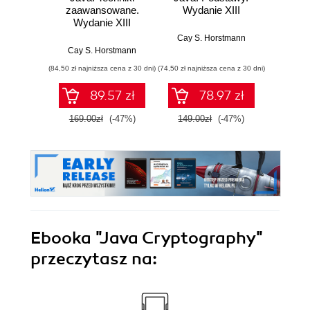
zaawansowane.
Wydanie XIII
wielk
Wydanie XIII
Cay S. Horstmann
Domini
Cay S. Horstmann
(84,50 zł najniższa cena z 30 dni)
(74,50 zł najniższa cena z 30 dni)
(19,50 zł naj
89.57 zł
78.97 zł
169.00zł
(-47%)
149.00zł
(-47%)
39.0
Ebooka
"Java Cryptography"
przeczytasz na: