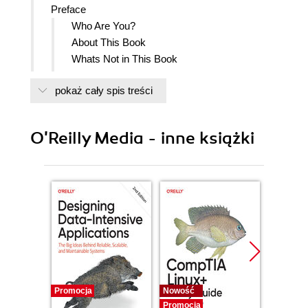
Preface
Who Are You?
About This Book
Whats Not in This Book
About the Examples
pokaż cały spis treści
Versions
File Naming
CLASSPATH
O'Reilly Media - inne książki
Variable Naming
Downloading
Font Conventions
Request for Comments
Acknowledgments
1. Introduction
Secure Systems
Cryptography
Platform Security
Astute Inequalities
Promocja
Nowość
Nowość
Hello, zoT1wy1njA0=!
Promocja
Promocj