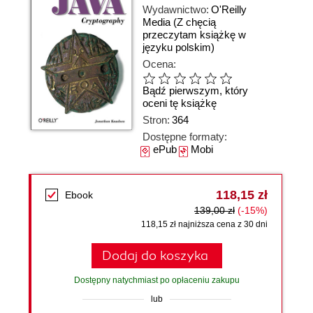
Wydawnictwo:
O'Reilly
Media
(Z chęcią
przeczytam książkę w
języku polskim)
Ocena:
Bądź pierwszym, który
oceni tę książkę
Stron:
364
Dostępne formaty:
ePub
Mobi
118,15 zł
Ebook
139,00 zł
(-15%)
118,15 zł najniższa cena z 30 dni
Dodaj do koszyka
Dostępny natychmiast po opłaceniu zakupu
lub