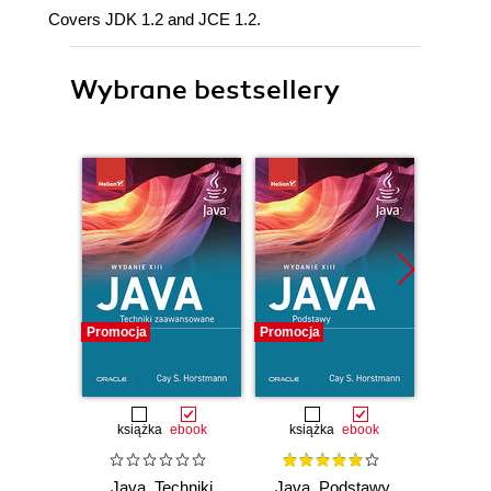
Covers JDK 1.2 and JCE 1.2.
Wybrane bestsellery
Promocja
Promocja
Bestselle
Promocj
książka
ebook
książka
ebook
ksią
Java. Techniki
Java. Podstawy.
Mał