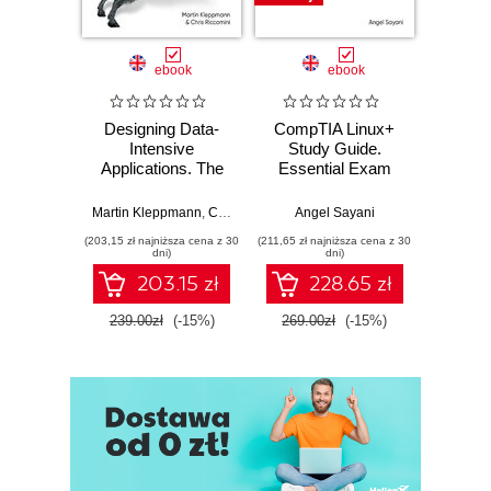
Masher
SecretWriting
ebook
ebook
2. Concepts
Confidentiality
Designing Data-
CompTIA Linux+
Video
Symmetric Ciphers
Intensive
Study Guide.
with 
Asymmetric Ciphers
Applications. The
Essential Exam
with
Hybrid Systems
Big Ideas Behind
Prep
Trans
Reliable, Scalable,
Mu
Distributing Keys
Martin Kleppmann
,
Chris Riccomini
Angel Sayani
Jose
and Maintainable
L
Key Agreement Protocols
(203,15 zł najniższa cena z 30
(211,65 zł najniższa cena z 30
(211,65 zł 
Systems. 2nd
dni)
dni)
Integrity
Edition
203.15 zł
228.65 zł
Authentication
Certificates
239.00zł
(-15%)
269.00zł
(-15%)
269.0
Certificate Chains
Random Numbers
Algorithms
Size Does Matter
Names and Numbers
MD5