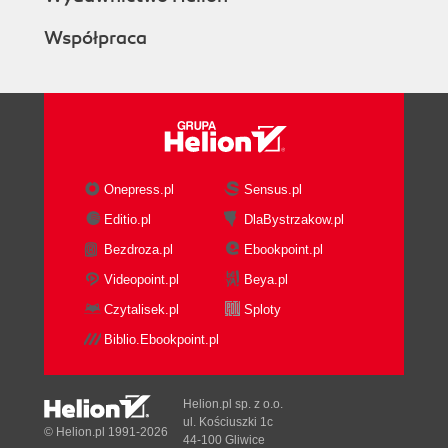
SecureRandom
Współpraca
Self-Seeding
Keyboard Timing
Seeder
Pitfalls
SeederDialog
5. Key Management
Keys
Onepress.pl
Sensus.pl
Key Generators
Editio.pl
DlaBystrzakow.pl
KeyPairGenerator
Bezdroza.pl
Ebookpoint.pl
KeyGenerator
Algorithm-Specific Initialization
Videopoint.pl
Beya.pl
Key Translators
Czytalisek.pl
Sploty
SecretKeySpec
Biblio.Ebookpoint.pl
SecretKeyFactory
From things to keys
From keys to things
Helion.pl sp. z o.o.
KeyFactory
ul. Kościuszki 1c
© Helion.pl 1991-2026
44-100 Gliwice
Key Agreement