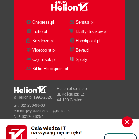
Onepress.pl
Sensus.pl
Editio.pl
DlaBystrzakow.pl
Bezdroza.pl
Ebookpoint.pl
Videopoint.pl
Beya.pl
Czytalisek.pl
Sploty
Biblio.Ebookpoint.pl
Helion.pl sp. z o.o.
ul. Kościuszki 1c
© Helion.pl 1991-2026
44-100 Gliwice
tel. (32) 230-98-63
e-mail:
[wyświetl email]@helion.pl
NIP: 6312636254
Regon: 241989027
Designed with ♥ by
Tonik.pl