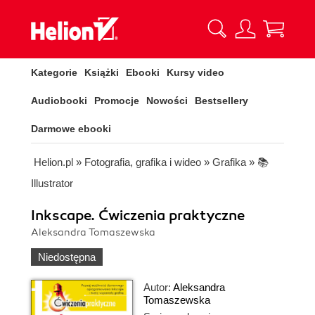
Kategorie
Książki
Ebooki
Kursy video
Audiobooki
Promocje
Nowości
Bestsellery
Darmowe ebooki
Helion.pl
»
Fotografia, grafika i wideo
»
Grafika
»
📚
Illustrator
Inkscape. Ćwiczenia praktyczne
Aleksandra Tomaszewska
Niedostępna
Autor:
Aleksandra
Tomaszewska