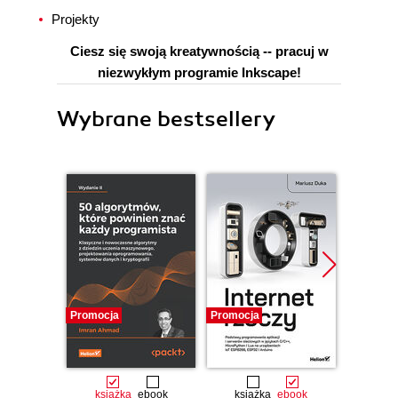
Projekty
Ciesz się swoją kreatywnością -- pracuj w
niezwykłym programie Inkscape!
Wybrane bestsellery
Promocja
Promocja
Promocj
książka
ebook
książka
ebook
ksią