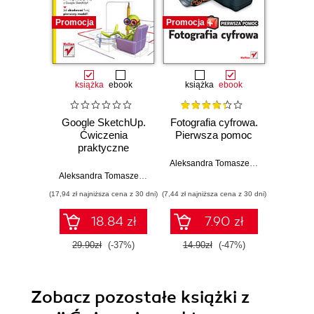
Promocja
Promocja
Promocj
książka
ebook
książka
ebook
ksią
Google SketchUp.
Fotografia cyfrowa.
ABC 
Ćwiczenia
Pierwsza pomoc
praktyczne
Aleksandra Tomaszewska
Aleksandra Tomaszewska
(17,94 zł najniższa cena z 30 dni)
(7,44 zł najniższa cena z 30 dni)
(17,45 zł naj
18.84 zł
7.90 zł
29.90zł
(-37%)
14.90zł
(-47%)
34.9
Zobacz pozostałe książki z