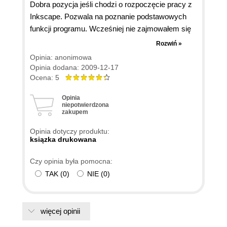
Dobra pozycja jeśli chodzi o rozpoczęcie pracy z
Inkscape. Pozwala na poznanie podstawowych
funkcji programu. Wcześniej nie zajmowałem się
grafiką, no może poza Paintem. Z pomocą tej
Rozwiń »
książki po krótkim czasie byłem w stanie na
Opinia: anonimowa
własne potrzeby robić już nieskomplikowane
Opinia dodana: 2009-12-17
grafiki. Polecam każdemu kto chce zacząć
Ocena: 5
pracować z grafiką wektorową.
Opinia
niepotwierdzona
zakupem
Opinia dotyczy produktu:
ksiązka drukowana
Czy opinia była pomocna:
TAK
(
0
)
NIE
(
0
)
więcej opinii