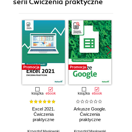
serii Ćwiczenia praktyczne
Promocja
Promocja
Promocj
książka
ebook
książka
ebook
ksią
Excel 2021.
Arkusze Google.
Exc
Ćwiczenia
Ćwiczenia
Ćw
praktyczne
praktyczne
zaaw
Krzysztof Masłowski
Krzysztof Masłowski
Krzysz