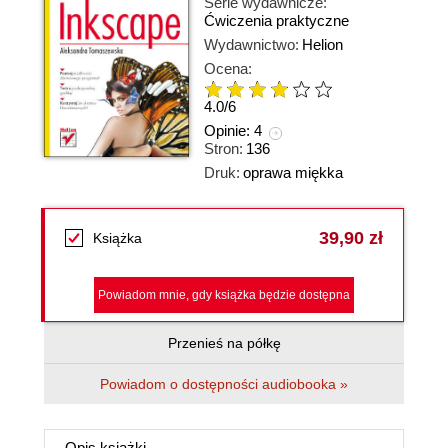
Serie wydawnicze:
Ćwiczenia praktyczne
Wydawnictwo:
Helion
Ocena:
4.0
/
6
Opinie:
4
Stron:
136
Druk:
oprawa miękka
39,90 zł
Książka
Powiadom mnie, gdy książka będzie dostępna
Przenieś na półkę
Powiadom o dostępności audiobooka »
Opis
książki