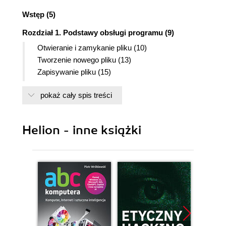
Wstęp (5)
Rozdział 1. Podstawy obsługi programu (9)
Otwieranie i zamykanie pliku (10)
Tworzenie nowego pliku (13)
Zapisywanie pliku (15)
Nawigacja wewnątrz dokumentu (18)
pokaż cały spis treści
Korzystanie z pomocy (21)
Zaznaczanie (24)
Rysowanie (29)
Helion - inne książki
Transformacja obiektów (33)
Rozdział 2. Rysowanie (39)
Rozdział 3. Kolor (57)
Rozdział 4. Tekst (81)
Rozdział 5. Wektoryzacja i kaligrafia (101)
Narzędzie Kaligrafia (104)