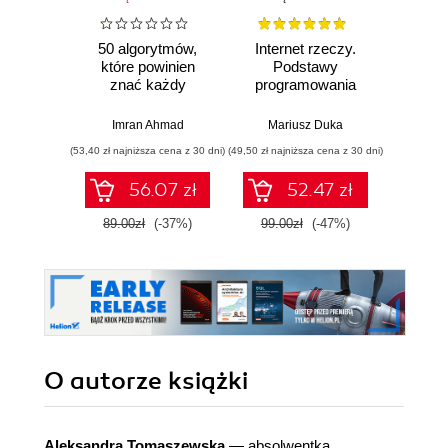
50 algorytmów,
Internet rzeczy.
Co
które powinien
Podstawy
zw
znać każdy
programowania
ze
programista.
aplikacji i serwerów
Kom
Klasyczne i
sieciowych w
wi
Imran Ahmad
Mariusz Duka
Lys
nowoczesne
językach C/C++,
Scrum
(53,40 zł najniższa cena z 30 dni)
(49,50 zł najniższa cena z 30 dni)
(41,40 zł naj
algorytmy z
MicroPython i Lua
Agile
dziedzin uczenia
na urządzeniach
kie
56.07 zł
52.47 zł
maszynowego,
IoT ESP8266,
projek
projektowania
ESP32 i Arduino
tran
89.00zł
(-37%)
99.00zł
(-47%)
69.0
oprogramowania,
systemów danych i
kryptografii.
Wydanie II
O autorze
książki
Aleksandra Tomaszewska
— absolwentka