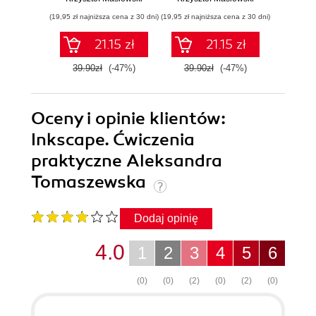
(19,95 zł najniższa cena z 30 dni)
(19,95 zł najniższa cena z 30 dni)
(19,95 zł naj
21.15 zł
21.15 zł
39.90zł
(-47%)
39.90zł
(-47%)
39.9
Oceny i opinie klientów:
Inkscape. Ćwiczenia
praktyczne Aleksandra
Tomaszewska
Dodaj opinię
4.0
1
2
3
4
5
6
(0)
(0)
(2)
(0)
(2)
(0)