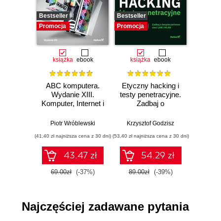
Rozdział 6. Proste projekty (109)
Bestseller
Bestseller
Promocj
Dodatek A: Polecenia i skróty klawiaturowe (125)
Promocja
Promocja
książka
ebook
książka
ebook
ksią
ABC komputera.
Etyczny hacking i
Ident
Wydanie XIII.
testy penetracyjne.
aut
Komputer, Internet i
Zadbaj o
P
sztuczna
bezpieczeństwo
admin
inteligencja
sieci LAN i WLAN
inżyni
Piotr Wróblewski
Krzysztof Godzisz
Jer
(41,40 zł najniższa cena z 30 dni)
(53,40 zł najniższa cena z 30 dni)
(59,40 zł naj
43.47 zł
54.29 zł
69.00zł
(-37%)
89.00zł
(-39%)
99.0
Najczęściej zadawane pytania