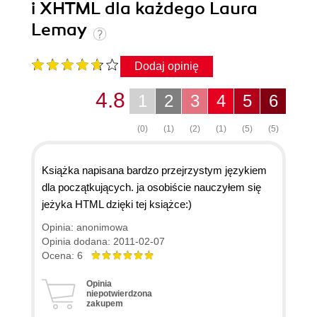
i XHTML dla każdego Laura
Lemay
Dodaj opinię
4.8
1
2
3
4
5
6
(0)
(1)
(2)
(1)
(5)
(5)
Książka napisana bardzo przejrzystym językiem
dla początkujących. ja osobiście nauczyłem się
jeżyka HTML dzięki tej książce:)
Opinia: anonimowa
Opinia dodana: 2011-02-07
Ocena: 6
Opinia
niepotwierdzona
zakupem