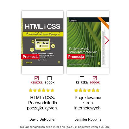
Promocja
Promocja
Promocj
książka
ebook
książka
ebook
ksią
HTML i CSS.
Projektowanie
PHP,
Przewodnik dla
stron
Jav
początkujących.
internetowych.
Wpro
Solidne podstawy
Przewodnik dla
Wy
kodowania i
początkujących
David DuRocher
Jennifer Robbins
Rob
projektowania
webmasterów po
(41,40 zł najniższa cena z 30 dni)
(64,50 zł najniższa cena z 30 dni)
(59,50 zł naj
responsywnych
HTML5, CSS3 i