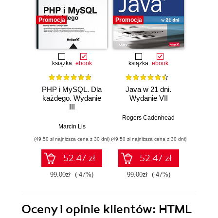
Promocja
Promocja
Promocj
książka
ebook
książka
ebook
ksią
PHP i MySQL. Dla
Java w 21 dni.
Szy
każdego. Wydanie
Wydanie VII
Jav
III
Wprow
jęz
Rogers Cadenhead
godzi
Marcin Lis
Phi
(49,50 zł najniższa cena z 30 dni)
(49,50 zł najniższa cena z 30 dni)
(34,50 zł naj
52.47 zł
52.47 zł
99.00zł
(-47%)
99.00zł
(-47%)
69.0
Oceny i opinie klientów: HTML