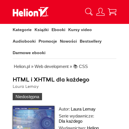
Kategorie
Książki
Ebooki
Kursy video
Audiobooki
Promocje
Nowości
Bestsellery
Darmowe ebooki
Helion.pl
»
Web development
»
📚 CSS
HTML i XHTML dla każdego
Laura Lemay
Niedostępna
Autor:
Laura Lemay
Serie wydawnicze:
Dla każdego
Wydawnictwo:
Helion