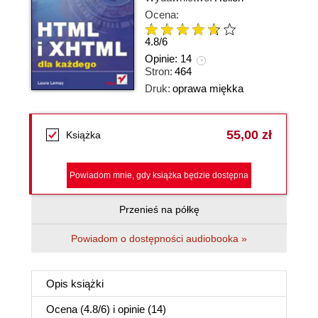
Ocena:
4.8
/
6
Opinie:
14
Stron:
464
Druk:
oprawa miękka
55,00 zł
Książka
Powiadom mnie, gdy książka będzie dostępna
Przenieś na półkę
Powiadom o dostępności audiobooka »
Opis
książki
Ocena (
4.8
/
6
) i opinie (14)