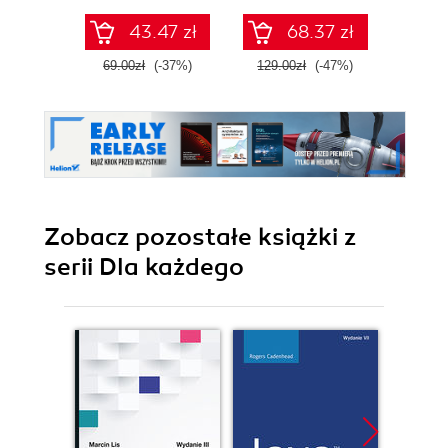
stron
grafice. Wydanie V
43.47 zł
68.37 zł
internetowych
69.00zł
(-37%)
129.00zł
(-47%)
119.0
Zobacz pozostałe książki z
serii Dla każdego