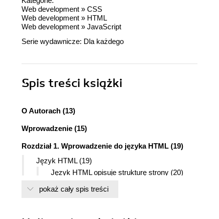
Kategorie:
Web development
»
CSS
Web development
»
HTML
Web development
»
JavaScript
Serie wydawnicze:
Dla każdego
Spis treści
książki
O Autorach (13)
Wprowadzenie (15)
Rozdział 1. Wprowadzenie do języka HTML (19)
Język HTML (19)
Język HTML opisuje strukturę strony (20)
Język HTML nie opisuje układu strony (20)
pokaż cały spis treści
Dlaczego to działa w ten sposób (21)
Język HTML jest językiem oznaczeń (22)