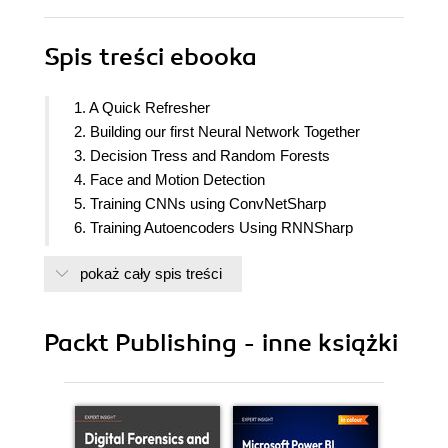
Spis treści
ebooka
1. A Quick Refresher
2. Building our first Neural Network Together
3. Decision Tress and Random Forests
4. Face and Motion Detection
5. Training CNNs using ConvNetSharp
6. Training Autoencoders Using RNNSharp
7. Replacing Back Propagation with PSO
pokaż cały spis treści
8. Function Optimizations; How and Why
9. Finding Optimal Parameters
10. Object Detection with TensorFlowSharp
Packt Publishing - inne książki
11. Time Series Prediction and LSTM Using CNTK
12. GRUs Compared to LSTMs, RNNs, and
Feedforward Networks
13. Appendix A- Activation Function Timings
14. Appendix B- Function Optimization Reference