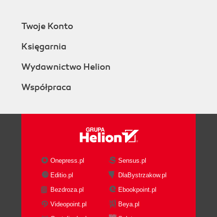
Twoje Konto
Księgarnia
Wydawnictwo Helion
Współpraca
Onepress.pl
Sensus.pl
Editio.pl
DlaBystrzakow.pl
Bezdroza.pl
Ebookpoint.pl
Videopoint.pl
Beya.pl