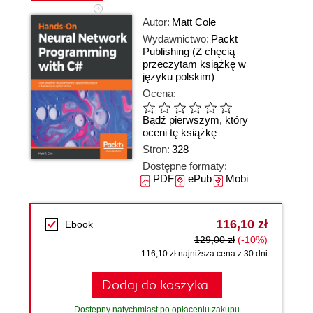
Autor:
Matt Cole
Wydawnictwo:
Packt
Publishing
(Z chęcią
przeczytam książkę w
języku polskim)
Ocena:
Bądź pierwszym, który
oceni tę książkę
Stron:
328
Dostępne formaty:
PDF
ePub
Mobi
116,10 zł
Ebook
129,00 zł
(-10%)
116,10 zł najniższa cena z 30 dni
Dodaj do koszyka
Dostępny natychmiast po opłaceniu zakupu