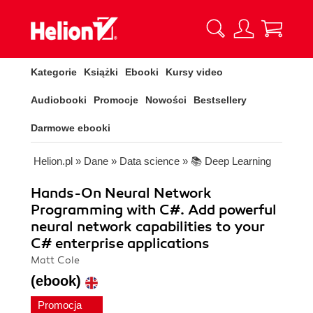
Kategorie
Książki
Ebooki
Kursy video
Audiobooki
Promocje
Nowości
Bestsellery
Darmowe ebooki
Helion.pl
»
Dane
»
Data science
»
📚 Deep Learning
Hands-On Neural Network
Programming with C#. Add powerful
neural network capabilities to your
C# enterprise applications
Matt Cole
(ebook)
Promocja