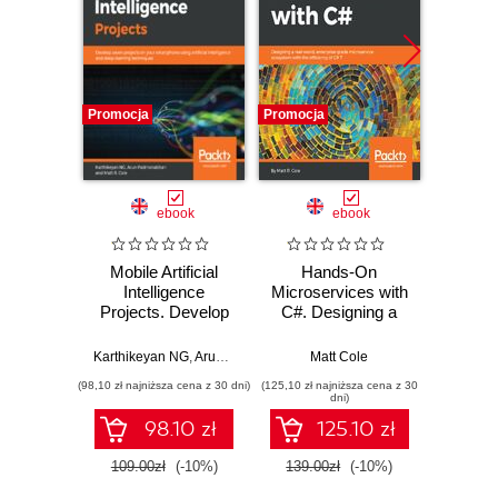
Promocja
Promocja
Bestselle
Nowość
Promocj
ebook
ebook
ksią
Mobile Artificial
Hands-On
Dlacze
Intelligence
Microservices with
się
Projects. Develop
C#. Designing a
piękni
seven projects on
real-world,
i 
your smartphone
enterprise-grade
wspó
Karthikeyan NG
,
Arun Padmanabhan
Matt Cole
,
Matt Cole
Anil A
using artificial
microservice
sz
(98,10 zł najniższa cena z 30 dni)
(125,10 zł najniższa cena z 30
(34,50 zł naj
intelligence and
ecosystem with the
int
dni)
deep learning
efficiency of C# 7
98.10 zł
125.10 zł
techniques
109.00zł
(-10%)
139.00zł
(-10%)
69.0