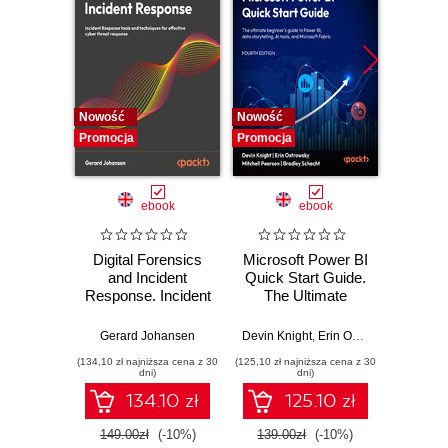
Nowość
Nowość
Nowość
Promocja
Promocja
Promocj
ebook
ebook
Digital Forensics
Microsoft Power BI
Pract
and Incident
Quick Start Guide.
Intel
Response. Incident
The Ultimate
Data-D
Response tools
Beginner's Guide
Hunti
and techniques for
to Power BI, Data
your c
Gerard Johansen
Devin Knight
,
Erin Ostrowsky
,
Mitchel
effective cyber
Storytelling, AI
effor
(134,10 zł najniższa cena z 30
(125,10 zł najniższa cena z 30
(116,10 zł 
threat response -
Tools, and
dete
dni)
dni)
Fourth Edition
Microsoft Fabric -
def
134.10 zł
125.10 zł
Fourth Edition
ATT&C
tool
149.00zł
(-10%)
139.00zł
(-10%)
129.0
E