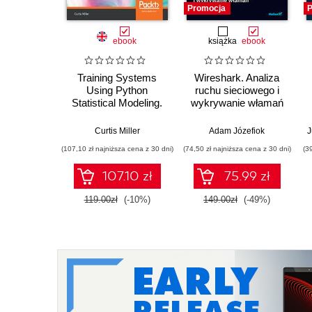
Promocja
P
ebook
książka
ebook
Training Systems
Wireshark. Analiza
Using Python
ruchu sieciowego i
Statistical Modeling.
wykrywanie włamań
Explore popular
techniques for
w
Curtis Miller
Adam Józefiok
J
modeling your data in
(107,10 zł najniższa cena z 30 dni)
(74,50 zł najniższa cena z 30 dni)
(3
Python
107.10 zł
75.99 zł
119.00zł
(-10%)
149.00zł
(-49%)