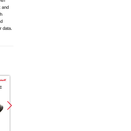
ith
k and
th
nd
r data.
Nowość
Promocja
Promoc
Promocja