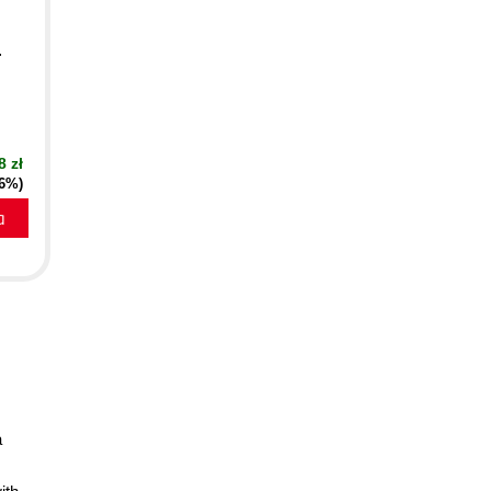
.
8 zł
16%)
a
a