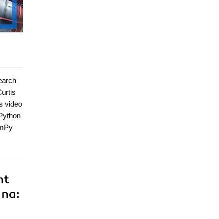
search
urtis
s video
 Python
umPy
nt
 na: