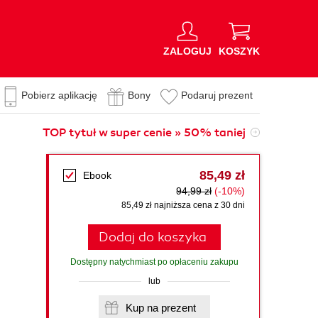
ZALOGUJ
KOSZYK
Pobierz aplikację
Bony
Podaruj prezent
TOP tytuł w super cenie » 50% taniej
85,49 zł
Ebook
94,99 zł
(-10%)
85,49 zł najniższa cena z 30 dni
Dodaj do koszyka
Dostępny natychmiast po opłaceniu zakupu
lub
Kup na prezent