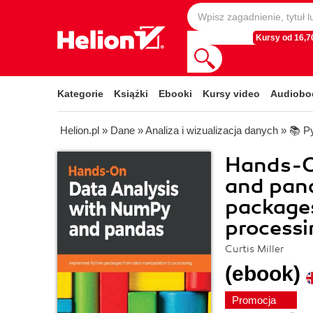
Kursy od 16,70
Kategorie
Książki
Ebooki
Kursy video
Audiobo
Helion.pl
»
Dane
»
Analiza i wizualizacja danych
»
📚 P
Hands-O
and pan
packages
processi
Curtis Miller
(ebook)
Promocja