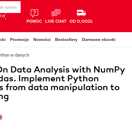
 zł
POMOC
LIVE CHAT
OD O,OOZŁ
oki
Promocje
Nowości
Bestsellery
Darmowe ebooki
ython w danych
n Data Analysis with NumPy
das. Implement Python
 from data manipulation to
ng