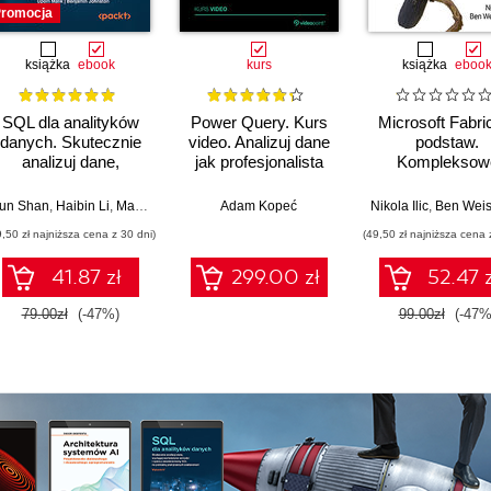
romocja
książka
ebook
kurs
książka
eboo
SQL dla analityków
Power Query. Kurs
Microsoft Fabri
danych. Skutecznie
video. Analizuj dane
podstaw.
analizuj dane,
jak profesjonalista
Kompleksow
wyciągaj
projektowani
artościowe wnioski i
nowoczesne
un Shan
,
Haibin Li
,
Matt Goldwasser
,
Adam Kopeć
Upom Malik
,
Benjamin Johnston
Nikola Ilic
,
Ben Wei
opanuj
analityki dany
9,50 zł najniższa cena z 30 dni)
(49,50 zł najniższa cena 
zaawansowany SQL
na potrzeby
41.87 zł
299.00 zł
52.47 z
praktycznych
zastosowań.
79.00zł
(-47%)
99.00zł
(-47%
Wydanie IV