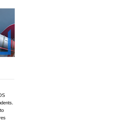
iOS
udents.
to
ves