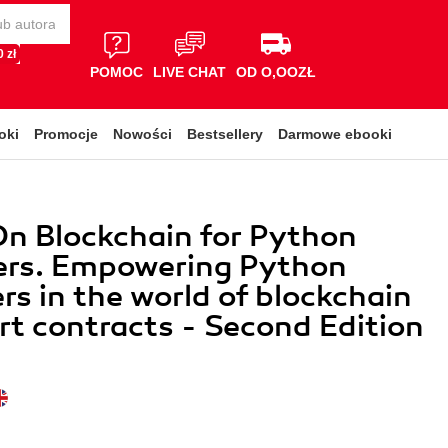
 zł
POMOC
LIVE CHAT
OD O,OOZŁ
oki
Promocje
Nowości
Bestsellery
Darmowe ebooki
n Blockchain for Python
ers. Empowering Python
rs in the world of blockchain
t contracts - Second Edition