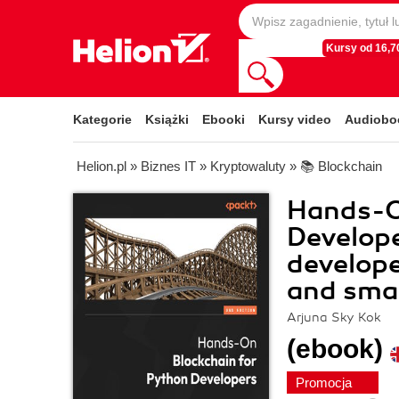
Kursy od 16,70
Kategorie
Książki
Ebooki
Kursy video
Audiobo
Helion.pl
»
Biznes IT
»
Kryptowaluty
»
📚 Blockchain
Hands-O
Develop
develope
and smar
Arjuna Sky Kok
(ebook)
Promocja