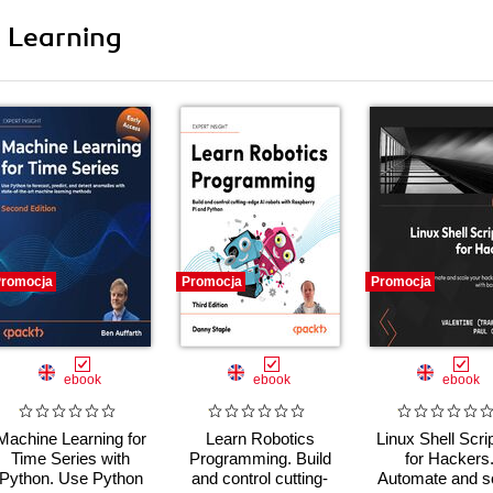
i Learning
romocja
Promocja
Promocja
ebook
ebook
ebook
Machine Learning for
Learn Robotics
Linux Shell Scri
Time Series with
Programming. Build
for Hackers
Python. Use Python
and control cutting-
Automate and s