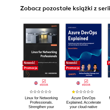
Zobacz pozostałe książki z seri
Nowość
Nowość
P
Promocja
Promocja
ebook
ebook
Linux for Networking
Azure DevOps
Professionals.
Explained. Accelerate
Strengthen your
your cloud-native