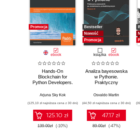
Promocja
Bestseller
B
Nowość
Promocja
P
ebook
książka
ebook
Hands-On
Analiza bayesowska
Blockchain for
w Pythonie.
Python Developers.
Praktyczny
Gain blockchain
przewodnik po
programming skills to
modelowaniu
Arjuna Sky Kok
Osvaldo Martin
build decentralized
probabilistycznym.
(125,10 zł najniższa cena z 30 dni)
(44,50 zł najniższa cena z 30 dni)
(3
applications using
Wydanie III
Python
125.10 zł
47.17 zł
139.00zł
(-10%)
89.00zł
(-47%)