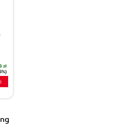
.
6 zł
16%)
a
ing