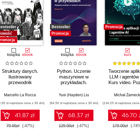
estseller
Bestseller
Promocja
Nowość
Promocja
romocja
książka
ebook
książka
ebook
kurs
Struktury danych.
Python. Uczenie
Tworzenie aplik
Ilustrowany
maszynowe w
LLM i agentów 
przewodnik
przykładach.
Kurs video. Po
Najlepsze praktyki w
biblioteki LangCh
realnych
LangGraph
Marcello La Rocca
Yuxi (Hayden) Liu
Michał Żarneck
zastosowaniach.
9,50 zł najniższa cena z 30 dni)
(64,50 zł najniższa cena z 30 dni)
(134,25 zł najniższa cena 
Wydanie IV
41.87 zł
68.37 zł
46.70 
79.00zł
(-47%)
129.00zł
(-47%)
179.00zł
(-74