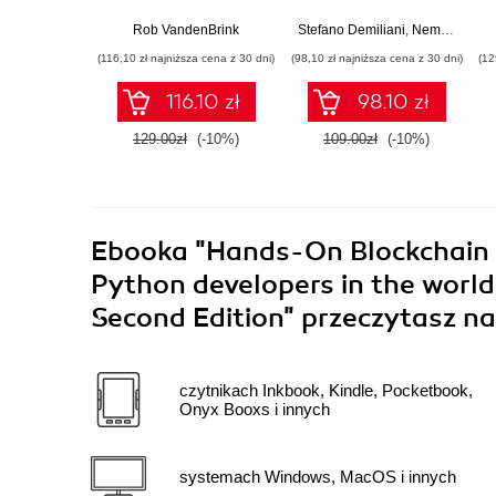
networking and
software
security efforts with
development with
Rob VandenBrink
Stefano Demiliani
,
Nemanja Jovic
Linux - Second
Azure DevOps for
(116,10 zł najniższa cena z 30 dni)
(98,10 zł najniższa cena z 30 dni)
(12
Edition
Cloud Excellence -
Second Edition
116.10 zł
98.10 zł
129.00zł
(-10%)
109.00zł
(-10%)
Ebooka
"Hands-On Blockchain 
Python developers in the world
Second Edition"
przeczytasz na
czytnikach Inkbook, Kindle, Pocketbook,
Onyx Booxs i innych
systemach Windows, MacOS i innych