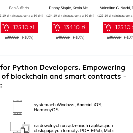
to forecast, predict,
edge AI robots with
your hacking pr
and detect anomalies
Raspberry Pi and
with bash scrip
,
Amit Malik
Ben Auffarth
,
Prasad Gandham
Danny Staple
,
Kevin McAleer
Valentine G. Nachi
,
Do
with state-of-the-art
Python - Third Edition
5,10 zł najniższa cena z 30 dni)
(134,10 zł najniższa cena z 30 dni)
(125,10 zł najniższa cena 
machine learning
methods - Second
125.10 zł
134.10 zł
125.10 
Edition
139.00zł
(-10%)
149.00zł
(-10%)
139.00zł
(-10
for Python Developers. Empowering
 of blockchain and smart contracts -
:
systemach Windows, Android, iOS,
HarmonyOS
na dowolnych urządzeniach i aplikacjach
obsługujących formaty: PDF, EPub, Mobi