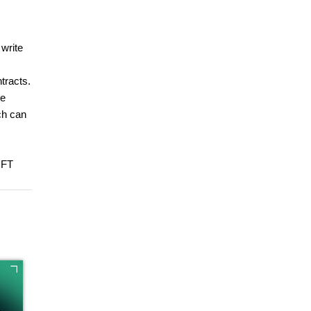
 write
tracts.
te
ch can
NFT