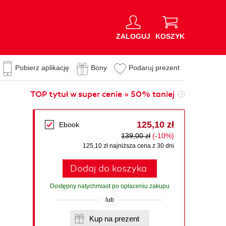
ZALOGUJ
KOSZYK
Pobierz aplikację
Bony
Podaruj prezent
TOP tytuł w super cenie » 50% taniej
125,10 zł
Ebook
139,00 zł
(-10%)
125,10 zł najniższa cena z 30 dni
Dodaj do koszyka
Dostępny natychmiast po opłaceniu zakupu
lub
Kup na prezent