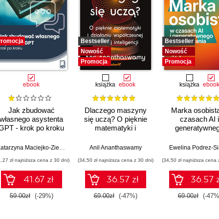
romocja
Bestseller
Bestseller
Nowość
Nowość
Promocja
Promocja
ebook
książka
ebook
książka
eboo
Jak zbudować
Dlaczego maszyny
Marka osobist
własnego asystenta
się uczą? O pięknie
czasach AI i
GPT - krok po kroku
matematyki i
generatywne
działaniu
wyszukiwani
współczesnej
Katarzyna Maciejko-Zielińska
Anil Ananthaswamy
Ewelina Podrez-S
sztucznej inteligencji
1,27 zł najniższa cena z 30 dni)
(34,50 zł najniższa cena z 30 dni)
(34,50 zł najniższa cena 
41.67 zł
36.57 zł
36.57 z
59.00zł
(-29%)
69.00zł
(-47%)
69.00zł
(-47%