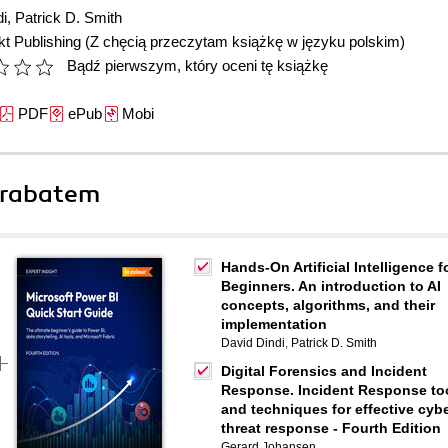
di
,
Patrick D. Smith
t Publishing
(Z chęcią przeczytam książkę w języku polskim)
Bądź pierwszym, który oceni tę książkę
PDF
ePub
Mobi
 rabatem
Hands-On Artificial Intelligence f
Beginners. An introduction to AI
concepts, algorithms, and their
implementation
David Dindi
,
Patrick D. Smith
Digital Forensics and Incident
Response. Incident Response to
and techniques for effective cyb
threat response - Fourth Edition
Gerard Johansen