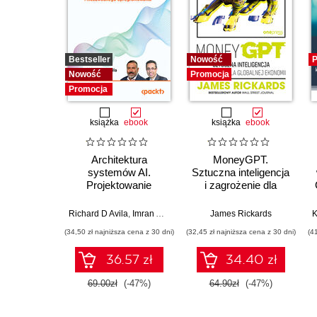
Bestseller
Nowość
P
Nowość
Promocja
Promocja
książka
ebook
książka
ebook
Architektura
MoneyGPT.
systemów AI.
Sztuczna inteligencja
Projektowanie
i zagrożenie dla
skalowalnego i
globalnej ekonomii
niezawodnego
Richard D Avila
,
Imran Ahmad
James Rickards
oprogramowania
(34,50 zł najniższa cena z 30 dni)
(32,45 zł najniższa cena z 30 dni)
(4
36.57 zł
34.40 zł
69.00zł
(-47%)
64.90zł
(-47%)