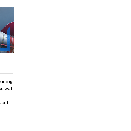
earning
as well
rvard