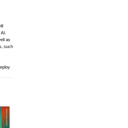
ll
 AI.
ell as
s, such
deploy