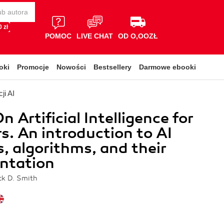
 zł
POMOC
LIVE CHAT
OD O,OOZŁ
oki
Promocje
Nowości
Bestsellery
Darmowe ebooki
ji AI
 Artificial Intelligence for
s. An introduction to AI
, algorithms, and their
ntation
ck D. Smith