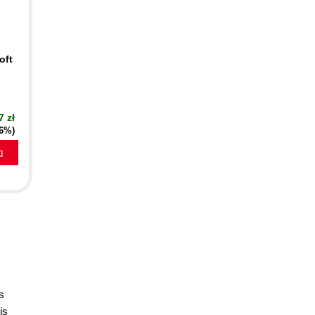
oft
7 zł
16%)
a
s
is