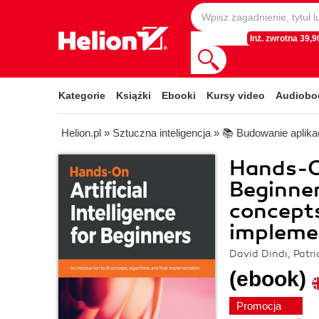
Inż. zwrotna 39,90
Kategorie
Książki
Ebooki
Kursy video
Audiobo
Helion.pl
»
Sztuczna inteligencja
»
📚 Budowanie aplikac
Hands-On
Beginner
concepts
impleme
David Dindi, Patri
(ebook)
Promocja