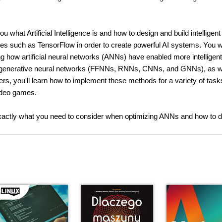
u what Artificial Intelligence is and how to design and build intelligent
ges such as TensorFlow in order to create powerful AI systems. You wi
ng how artificial neural networks (ANNs) have enabled more intelligent
and generative neural networks (FFNNs, RNNs, CNNs, and GNNs), as w
rs, you'll learn how to implement these methods for a variety of task
video games.
 exactly what you need to consider when optimizing ANNs and how to 