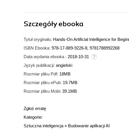
Szczegóły
ebooka
Tytuł oryginału:
Hands-On Artificial Intelligence for Begi
ISBN Ebooka:
978-17-889-9226-8, 9781788992268
Data wydania ebooka :
2018-10-31
Język publikacji:
angielski
Rozmiar pliku Pdf:
18MB
Rozmiar pliku ePub:
19.7MB
Rozmiar pliku Mobi:
39.1MB
Zgłoś erratę
Kategorie:
Sztuczna inteligencja
»
Budowanie aplikacji AI