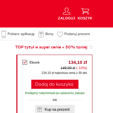
ZALOGUJ
KOSZYK
Pobierz aplikację
Bony
Podaruj prezent
TOP tytuł w super cenie » 50% taniej
134,10 zł
Ebook
149,00 zł
(-10%)
134,10 zł najniższa cena z 30 dni
Dodaj do koszyka
Dostępny natychmiast po opłaceniu zakupu
lub
Kup na prezent