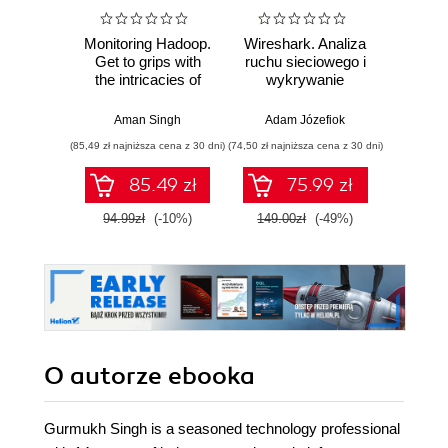
Monitoring Hadoop.
Wireshark. Analiza
SQL dl
Get to grips with
ruchu sieciowego i
d
the intricacies of
wykrywanie
Skutecz
Hadoop monitoring
włamań
dane
using the power of
war
Aman Singh
Adam Józefiok
Jun Sha
Ganglia and
wnios
(85,49 zł najniższa cena z 30 dni)
(74,50 zł najniższa cena z 30 dni)
(39,50 zł naj
Nagios
zaaw
SQL n
85.49 zł
75.99 zł
prak
zas
94.99zł
(-10%)
149.00zł
(-49%)
79.0
Wyd
O autorze
ebooka
Gurmukh Singh is a seasoned technology professional