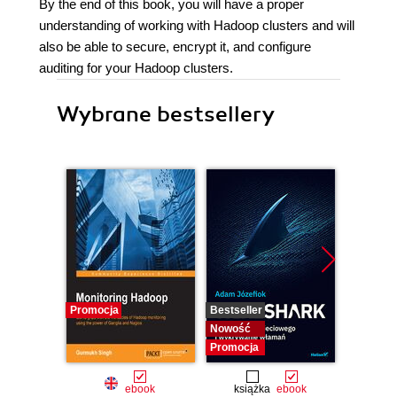
By the end of this book, you will have a proper
understanding of working with Hadoop clusters and will
also be able to secure, encrypt it, and configure
auditing for your Hadoop clusters.
Wybrane bestsellery
Promocja
Bestseller
Bestselle
Nowość
Nowość
Promocja
Promocj
ebook
książka
ebook
ksią