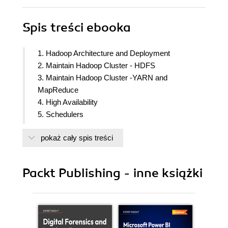
Spis treści
ebooka
1. Hadoop Architecture and Deployment
2. Maintain Hadoop Cluster - HDFS
3. Maintain Hadoop Cluster -YARN and
MapReduce
4. High Availability
5. Schedulers
6. Backup and Recovery
pokaż cały spis treści
7. Data Ingestion and Workflow
8. Performance Tuning
9. Hbase and RDBMS
Packt Publishing - inne książki
10. Cluster Planning
11. Troubleshooting, Diagnostics and Best
practises
12. Security