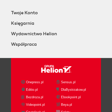
Twoje Konto
Księgarnia
Wydawnictwo Helion
Współpraca
Onepress.pl
Sensus.pl
Editio.pl
DlaBystrzakow.pl
Bezdroza.pl
Ebookpoint.pl
Videopoint.pl
Beya.pl