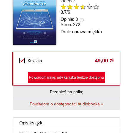
Ocena:
3.7
/
6
Opinie:
3
Stron:
272
Druk:
oprawa miękka
49,00 zł
Książka
Powiadom mnie, gdy książka będzie dostępna
Przenieś na półkę
Powiadom o dostępności audiobooka »
Opis
książki