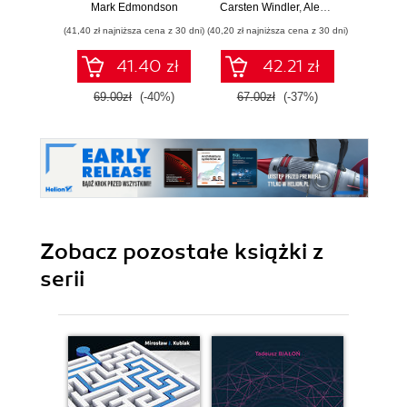
wyznaczanie
rozwiązania
Mark Edmondson
Carsten Windler
,
Alexandre Daubois
Jo
trendów
pozwalające pisać
(41,40 zł najniższa cena z 30 dni)
(40,20 zł najniższa cena z 30 dni)
(77,40 zł naj
piękny, przystępny
i łatwy w
41.40 zł
42.21 zł
utrzymaniu kod
PHP
69.00zł
(-40%)
67.00zł
(-37%)
129.0
Zobacz pozostałe książki z
serii