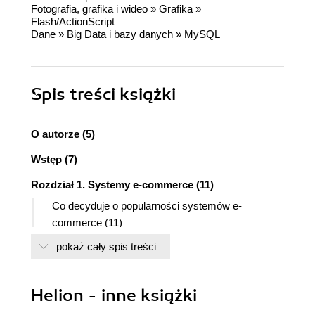
Fotografia, grafika i wideo
»
Grafika
»
Flash/ActionScript
Dane
»
Big Data i bazy danych
»
MySQL
Spis treści
książki
O autorze (5)
Wstęp (7)
Rozdział 1. Systemy e-commerce (11)
Co decyduje o popularności systemów e-
commerce (11)
Dostępne rozwiązania (12)
pokaż cały spis treści
Dlaczego Flash? (13)
Dlaczego PHP? (14)
Dlaczego MySQL? (14)
Helion - inne książki
Rozdział 2. Przygotowujemy środowisko pracy (15)