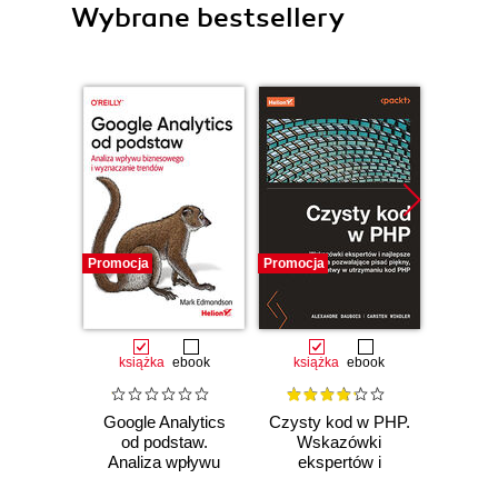
Wybrane bestsellery
Promocja
Promocja
Promocj
książka
ebook
książka
ebook
ksią
Google Analytics
Czysty kod w PHP.
PHP 
od podstaw.
Wskazówki
Ap
Analiza wpływu
ekspertów i
inte
biznesowego i
najlepsze
stron