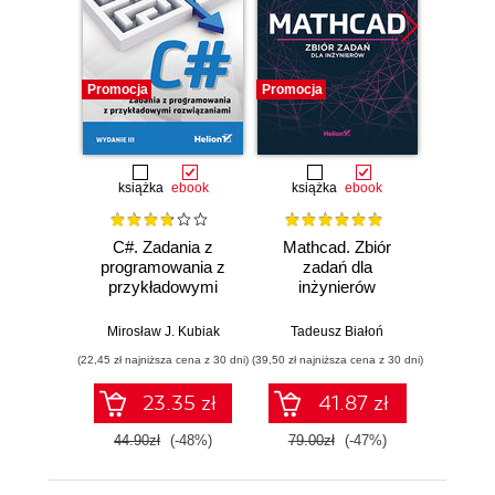
Promocja
Promocja
Promocj
książka
ebook
książka
ebook
ksią
C#. Zadania z
Mathcad. Zbiór
Unity
programowania z
zadań dla
Progra
przykładowymi
inżynierów
nas
rozwiązaniami.
Wydanie III
Mirosław J. Kubiak
Tadeusz Białoń
Jacek R
(22,45 zł najniższa cena z 30 dni)
(39,50 zł najniższa cena z 30 dni)
(22,45 zł naj
23.35 zł
41.87 zł
44.90zł
(-48%)
79.00zł
(-47%)
44.9