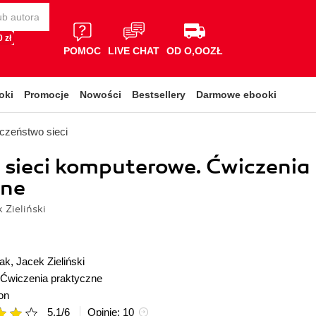
 zł
POMOC
LIVE CHAT
OD O,OOZŁ
oki
Promocje
Nowości
Bestsellery
Darmowe ebooki
czeństwo sieci
sieci komputerowe. Ćwiczenia
zne
 Zieliński
ak
,
Jacek Zieliński
Ćwiczenia praktyczne
on
5.1
/
6
Opinie:
10