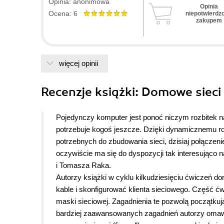
Opinia: anonimowa
Opinia
Ocena: 6
niepotwierdz
zakupem
więcej opinii
Recenzje
książki
: Domowe sieci
Pojedynczy komputer jest ponoć niczym rozbitek na
potrzebuje kogoś jeszcze. Dzięki dynamicznemu r
potrzebnych do zbudowania sieci,
dzisiaj połączen
oczywiście ma się do dyspozycji tak interesująco 
i Tomasza Raka.
Autorzy książki w cyklu kilkudziesięciu ćwiczeń do
kable i skonfigurować klienta sieciowego. Część 
maski sieciowej. Zagadnienia te pozwolą początkuj
bardziej zaawansowanych zagadnień autorzy omawi