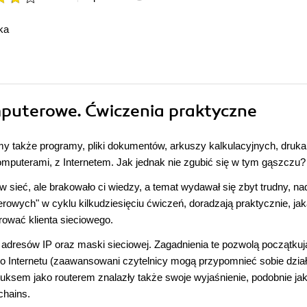
ka
puterowe. Ćwiczenia praktyczne
y także programy, pliki dokumentów, arkuszy kalkulacyjnych, drukar
puterami, z Internetem. Jak jednak nie zgubić się w tym gąszczu?
w sieć, ale brakowało ci wiedzy, a temat wydawał się zbyt trudny, na
rowych" w cyklu kilkudziesięciu ćwiczeń, doradzają praktycznie, ja
urować klienta sieciowego.
dresów IP oraz maski sieciowej. Zagadnienia te pozwolą początku
 Internetu (zaawansowani czytelnicy mogą przypomnieć sobie dział
nuksem jako routerem znalazły także swoje wyjaśnienie, podobnie ja
chains.