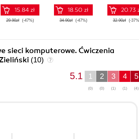
15.84 zł
18.50 zł
20.73 
29.90zł
(-47%)
34.90zł
(-47%)
32.90zł
(-37%
we sieci komputerowe. Ćwiczenia
Zieliński
(10)
5.1
1
2
3
4
5
(0)
(0)
(1)
(1)
(4)