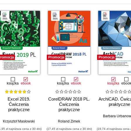
romocja
Promocja
Promocja
książka
ebook
książka
ebook
książka
eboo
Excel 2019.
CorelDRAW 2018 PL.
ArchiCAD. Ćwic
Ćwiczenia
Ćwiczenia
praktyczne
praktyczne
praktyczne
Barbara Urbanow
Krzysztof Masłowski
Roland Zimek
4,95 zł najniższa cena z 30 dni)
(17,45 zł najniższa cena z 30 dni)
(19,74 zł najniższa cena 