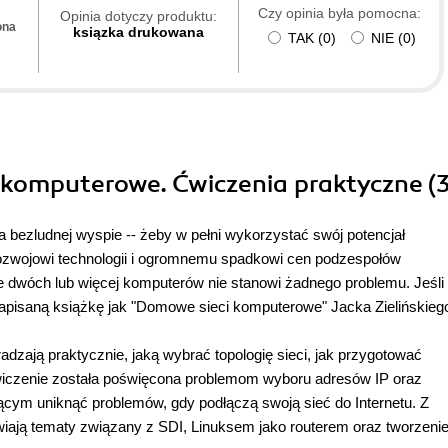
Czy opinia była pomocna:
Opinia dotyczy produktu:
ona
ksiązka drukowana
TAK
(
0
)
NIE
(
0
)
 komputerowe. Ćwiczenia praktyczne (
 bezludnej wyspie -- żeby w pełni wykorzystać swój potencjał
ozwojowi technologii i ogromnemu spadkowi cen podzespołów
ie dwóch lub więcej komputerów nie stanowi żadnego problemu. Jeśli
napisaną książkę
jak "Domowe sieci komputerowe" Jacka Zielińskieg
radzają praktycznie, jaką wybrać topologię sieci, jak przygotować
ćwiczenie została poświęcona problemom wyboru adresów IP oraz
ącym uniknąć problemów, gdy podłączą swoją sieć do Internetu. Z
ają tematy związany z SDI, Linuksem jako routerem oraz tworzeni