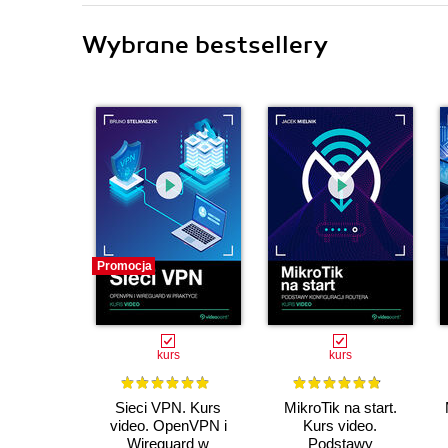
Wybrane bestsellery
Promocja
kurs
kurs
Sieci VPN. Kurs
MikroTik na start.
video. OpenVPN i
Kurs video.
Wireguard w
Podstawy