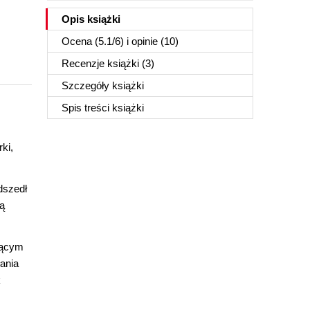
Opis
książki
Ocena (
5.1
/
6
) i opinie (10)
Recenzje
książki
(3)
Szczegóły
książki
Spis treści
książki
ki,
dszedł
ką
jącym
ania
k