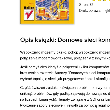
Stron:
92
Druk:
oprawa mięk
Opis
książki
: Domowe sieci kom
Współdzielić możemy biurko, pokój; współdzielić możem
połączenia modemowo-faksowe, połączenia z innymi kom
Jeśli pomyślałeś kiedyś o połączeniu kilku komputerów 
kres twoich rozterek. Autorzy "Domowych sieci kompute
wybrać topologię sieci, jak przygotować kable i skonfig
Część ćwiczeń została poświęcona problemom wyboru a
uniknąć problemów, gdy podłączą swoją domową sieć do
na liczbach binarnych). Tematy związane z SDI oraz Li
tworzenie zapory sieciowej (firewall) za pomocą reguł ip