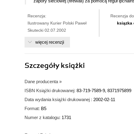
zapory sieciowej (firewall) za pomocą reguł ipchain
Recenzja:
Recenzja do
Ilustrowany Kurier Polski Paweł
ksiązka
Skutecki 02.07.2002
więcej recenzji
Szczegóły
książki
Dane producenta
»
ISBN Książki drukowanej:
83-719-7589-9, 8371975899
Data wydania książki drukowanej :
2002-02-11
Format:
B5
Numer z katalogu:
1731