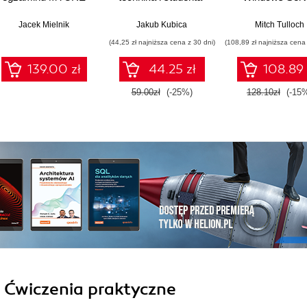
cz1
2012 R2 Porad
szkoleniow
Jacek Mielnik
Jakub Kubica
Mitch Tulloch
(44,25 zł najniższa cena z 30 dni)
(108,89 zł najniższa cena 
139.00 zł
44.25 zł
108.89 
59.00zł
(-25%)
128.10zł
(-15
i Ćwiczenia praktyczne