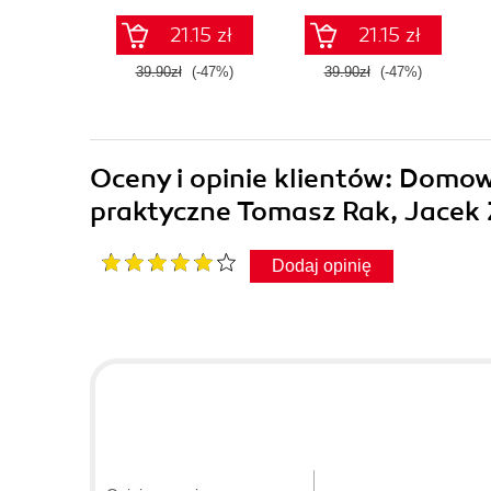
21.15 zł
21.15 zł
39.90zł
(-47%)
39.90zł
(-47%)
Oceny i opinie klientów: Domo
praktyczne Tomasz Rak, Jacek 
Dodaj opinię