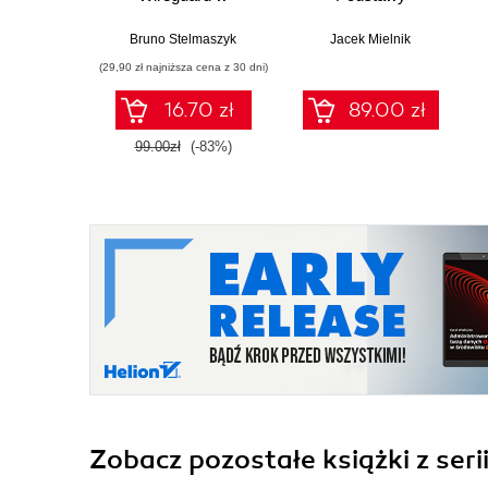
praktyce
konfiguracji routera
Bruno Stelmaszyk
Jacek Mielnik
(29,90 zł najniższa cena z 30 dni)
16.70 zł
89.00 zł
99.00zł
(-83%)
Zobacz pozostałe książki z seri