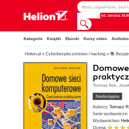
Inż. zwrotna 39,90
Kategorie
Książki
Ebooki
Kursy video
Audiobo
Helion.pl
»
Cyberbezpieczeństwo i hacking
»
📚 Bezpie
Domowe 
praktyc
Tomasz Rak, Jacek
Niedostępna
Autorzy:
Tomasz R
Serie wydawnicze:
Wydawnictwo:
Heli
Ocena: