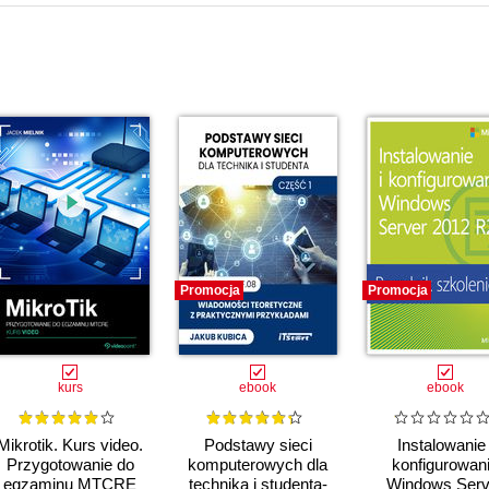
Promocja
Promocja
kurs
ebook
ebook
Mikrotik. Kurs video.
Podstawy sieci
Instalowanie 
Przygotowanie do
komputerowych dla
konfigurowan
egzaminu MTCRE
technika i studenta-
Windows Serv