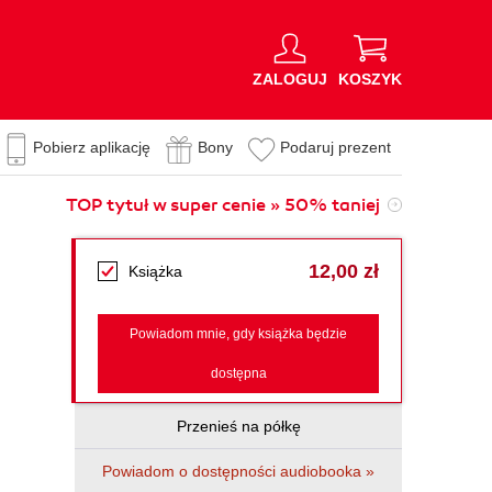
ZALOGUJ
KOSZYK
Pobierz aplikację
Bony
Podaruj prezent
TOP tytuł w super cenie » 50% taniej
12,00 zł
Książka
Powiadom mnie, gdy książka będzie
dostępna
Przenieś na półkę
Powiadom o dostępności audiobooka »