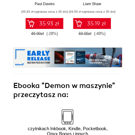
poważn
Paul Davies
Liam Shaw
Carl
(35,93 zł najniższa cena z 30 dni)
(34,50 zł najniższa cena z 30 dni)
(29,95 zł naj
35.93 zł
35.19 zł
49.90zł
(-28%)
69.00zł
(-49%)
59.9
Ebooka
"Demon w maszynie"
przeczytasz na:
czytnikach Inkbook, Kindle, Pocketbook,
Onyx Booxs i innych