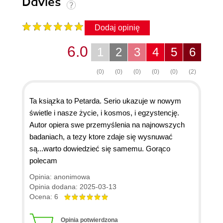
Davies
Dodaj opinię
6.0
1
2
3
4
5
6
(0)
(0)
(0)
(0)
(0)
(2)
Ta ksiązka to Petarda. Serio ukazuje w nowym
świetle i nasze życie, i kosmos, i egzystencję.
Autor opiera swe przemyślenia na najnowszych
badaniach, a tezy ktore zdaje się wysnuwać
są...warto dowiedzieć się samemu. Gorąco
polecam
Opinia: anonimowa
Opinia dodana: 2025-03-13
Ocena: 6
Opinia potwierdzona