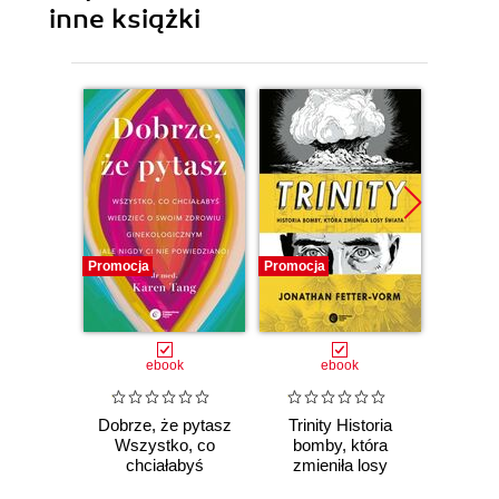
inne książki
Promocja
Promocja
Promocj
ebook
ebook
Dobrze, że pytasz
Trinity Historia
Plem
Wszystko, co
bomby, która
instynk
chciałabyś
zmieniła losy
mo
wiedzieć o swoim
świata
je