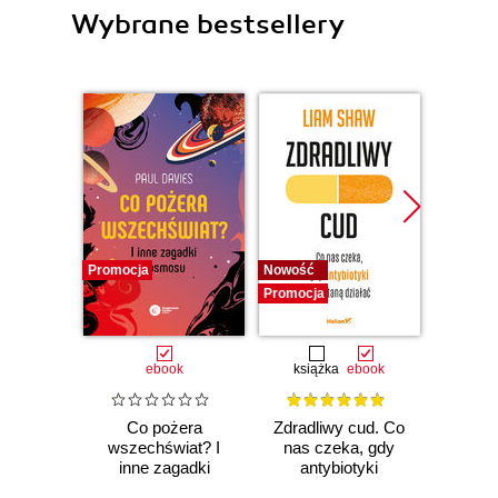
Wybrane bestsellery
Promocja
Nowość
Nowość
Promocja
Promocj
ebook
książka
ebook
ksią
Co pożera
Zdradliwy cud. Co
Działo 
wszechświat? I
nas czeka, gdy
lewit
inne zagadki
antybiotyki
Zwario
kosmosu
przestaną działać
i j