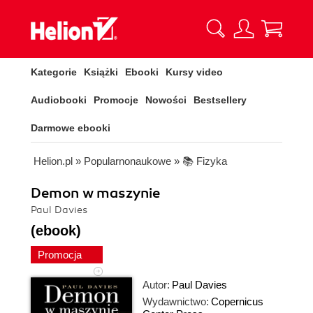
Kategorie
Książki
Ebooki
Kursy video
Audiobooki
Promocje
Nowości
Bestsellery
Darmowe ebooki
Helion.pl
»
Popularnonaukowe
»
📚 Fizyka
Demon w maszynie
Paul Davies
(ebook)
Promocja
Autor:
Paul Davies
Wydawnictwo:
Copernicus