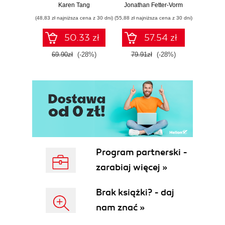
zdrowiu
Karen Tang
Jonathan Fetter-Vorm
Mich
ginekologicznym
(48,83 zł najniższa cena z 30 dni)
(55,88 zł najniższa cena z 30 dni)
(57,54 zł naj
(ale nigdy Ci nie
powiedziano)
50.33 zł
57.54 zł
69.90zł
(-28%)
79.91zł
(-28%)
79.9
Program partnerski -
zarabiaj więcej »
Brak książki? - daj
nam znać »