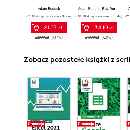
applications with
native power for the
Adam Boduch
Adam Boduch
,
Roy Derks
,
Mikha
web, desktop, and
(77,40 zł najniższa cena z 30 dni)
(134,10 zł najniższa cena z 30 dni)
(21
mobile - Fourth
Edition
81.27 zł
134.10 zł
129.00zł
(-37%)
149.00zł
(-10%)
Zobacz pozostałe książki z seri
Promocja
Promocja
P