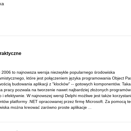
ka
praktyczne
i 2006 to najnowsza wersja niezwykle popularnego środowiska
amistycznego, które jest połączeniem języka programowania Object Pas
wością budowania aplikacji z "klocków" -- gotowych komponentów. Taka
ofia pracy pozwala na tworzenie nawet najbardziej złożonych programów
 i efektywnie. W najnowszej wersji Delphi możliwe jest także korzystan
ntów platformy .NET opracowanej przez firmę Microsoft. Za pomocą t
wiska można kreować zarówno proste aplikacje ...