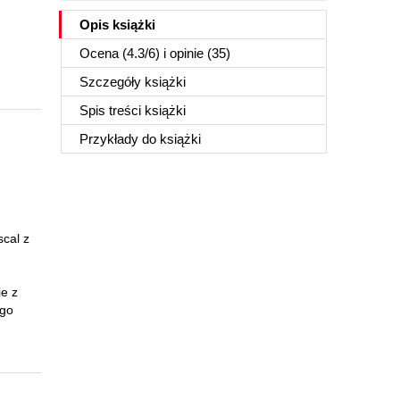
Opis
książki
Ocena (
4.3
/
6
) i opinie (35)
Szczegóły
książki
Spis treści
książki
Przykłady do
książki
cal z
ie z
ego