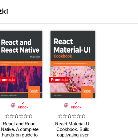
żki
romocja
Promocja
ebook
ebook
React and React
React Material-UI
Native. A complete
Cookbook. Build
hands-on guide to
captivating user