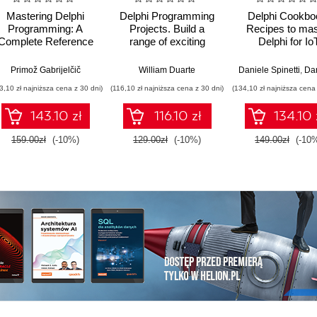
Mastering Delphi
Delphi Programming
Delphi Cookbo
Programming: A
Projects. Build a
Recipes to mas
Complete Reference
range of exciting
Delphi for Io
uide. Learn all about
projects by exploring
integrations, cr
building fast,
cross-platform
platform, mobile
Primož Gabrijelčič
William Duarte
Daniele Spinetti
,
Daniel
scalable, and high
development and
server-side
3,10 zł najniższa cena z 30 dni)
(116,10 zł najniższa cena z 30 dni)
(134,10 zł najniższa cena 
performing
microservices
development - T
applications with
Edition
143.10 zł
116.10 zł
134.10 
Delphi
159.00zł
(-10%)
129.00zł
(-10%)
149.00zł
(-10