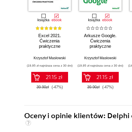
książka
ebook
książka
ebook
Excel 2021.
Arkusze Google.
Ćwiczenia
Ćwiczenia
praktyczne
praktyczne
Krzysztof Masłowski
Krzysztof Masłowski
(19,95 zł najniższa cena z 30 dni)
(19,95 zł najniższa cena z 30 dni)
(1
21.15 zł
21.15 zł
39.90zł
(-47%)
39.90zł
(-47%)
Oceny i opinie klientów: Delph