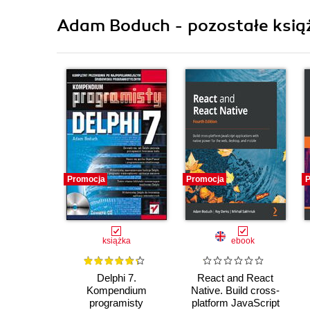
Adam Boduch - pozostałe ksią
Promocja
Promocja
P
książka
ebook
Delphi 7.
React and React
Kompendium
Native. Build cross-
programisty
platform JavaScript