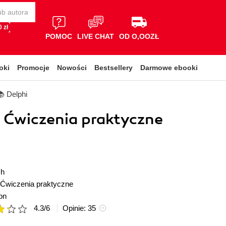
 zł
POMOC
LIVE CHAT
OD O,OOZŁ
oki
Promocje
Nowości
Bestsellery
Darmowe ebooki
 Delphi
. Ćwiczenia praktyczne
ch
Ćwiczenia praktyczne
on
4.3
/
6
Opinie:
35