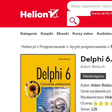
Kursy od 16,70
Kategorie
Książki
Ebooki
Kursy video
Audiobo
Helion.pl
»
Programowanie
»
Języki programowania
»

Delphi 6
Adam Boduch
Niedostępna
Autor:
Adam Bodu
Serie wydawnicze:
Wydawnictwo:
Heli
Ocena:
Stron:
128