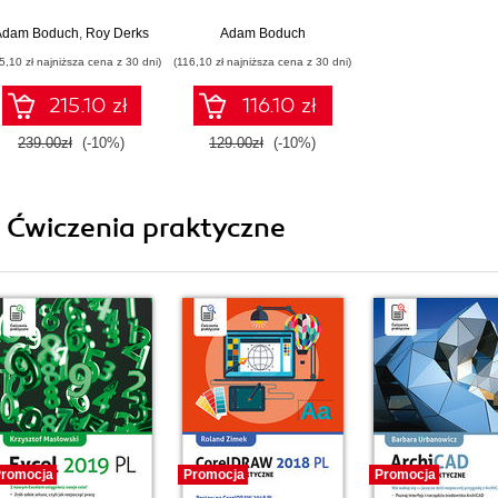
modern web and
experiences using
mobile development
React and Material-
il Sakhniuk
Adam Boduch
,
Roy Derks
Adam Boduch
with React.js - Third
UI
5,10 zł najniższa cena z 30 dni)
(116,10 zł najniższa cena z 30 dni)
Edition
215.10 zł
116.10 zł
239.00zł
(-10%)
129.00zł
(-10%)
i Ćwiczenia praktyczne
romocja
Promocja
Promocja