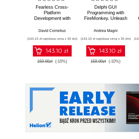
Fearless Cross-
Delphi GUI
Platform
Programming with
Development with
FireMonkey. Unleash
Delphi. Expand your
the full potential of the
G
Delphi skills to build a
FMX framework to
David Cornelius
Andrea Magni
new generation of
build exciting cross-
(143,10 zł najniższa cena z 30 dni)
(143,10 zł najniższa cena z 30 dni)
(14
Windows, web,
platform apps with
mobile, and IoT
Embarcadero Delphi
143.10 zł
143.10 zł
applications
159.00zł
(-10%)
159.00zł
(-10%)