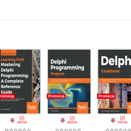
romocja
Promocja
Promocja
ebook
ebook
ebook