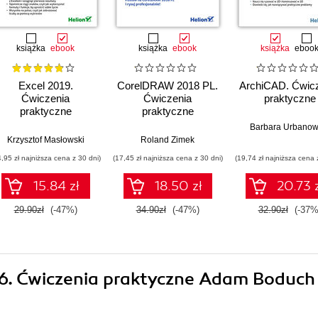
książka
ebook
książka
ebook
książka
eboo
Excel 2019.
CorelDRAW 2018 PL.
ArchiCAD. Ćwic
Ćwiczenia
Ćwiczenia
praktyczne
praktyczne
praktyczne
Barbara Urbanow
Krzysztof Masłowski
Roland Zimek
4,95 zł najniższa cena z 30 dni)
(17,45 zł najniższa cena z 30 dni)
(19,74 zł najniższa cena 
15.84 zł
18.50 zł
20.73 
29.90zł
(-47%)
34.90zł
(-47%)
32.90zł
(-37%
i 6. Ćwiczenia praktyczne Adam Boduc