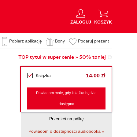
ZALOGUJ
KOSZYK
Pobierz aplikację
Bony
Podaruj prezent
TOP tytuł w super cenie » 50% taniej
14,00 zł
Książka
Powiadom mnie, gdy książka będzie
dostępna
Przenieś na półkę
Powiadom o dostępności audiobooka »