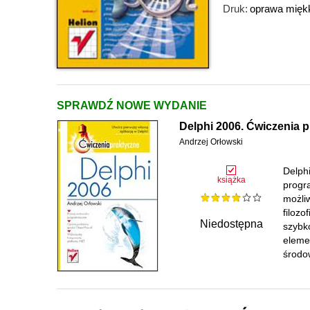
Druk:
oprawa mięk
SPRAWDŹ NOWE WYDANIE
Delphi 2006. Ćwiczenia 
Andrzej Orłowski
Delph
książka
progr
możli
filoz
Niedostępna
szybko
eleme
środo