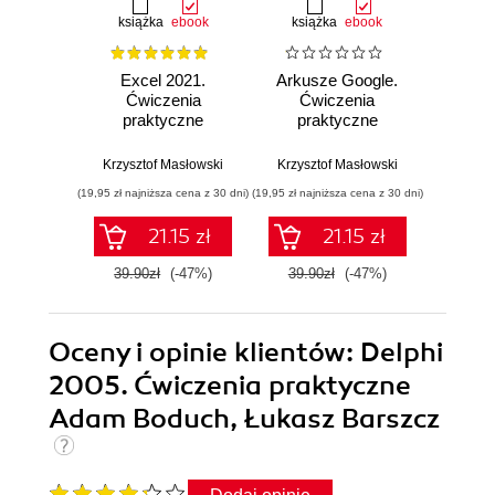
książka
ebook
książka
ebook
ksią
Excel 2021.
Arkusze Google.
Exc
Ćwiczenia
Ćwiczenia
Ćw
praktyczne
praktyczne
pr
Krzysztof Masłowski
Krzysztof Masłowski
Krzysz
(19,95 zł najniższa cena z 30 dni)
(19,95 zł najniższa cena z 30 dni)
(14,95 zł naj
21.15 zł
21.15 zł
39.90zł
(-47%)
39.90zł
(-47%)
29.9
Oceny i opinie klientów: Delphi
2005. Ćwiczenia praktyczne
Adam Boduch, Łukasz Barszcz