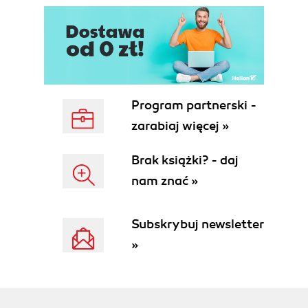
Piszemy kod programu (34)
Aplikacje konsolowe (35)
Wpisywanie tekstu w konsoli (37)
Odczytywanie tekstu z konsoli (38)
Pętle (39)
Pętla for (39)
Program partnerski -
Pętla repeat (41)
zarabiaj więcej »
Pętla while (41)
Funkcje Break i Continue (42)
Brak książki? - daj
Instrukcje warunkowe (43)
nam znać »
Procedury (47)
Funkcje (49)
Moduły (52)
Subskrybuj newsletter
Dołączanie modułu do aplikacji (53)
»
Dostępność zmiennych (54)
Tablice (56)
Tablice dynamiczne (58)
Rekordy (59)