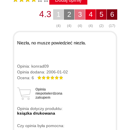
Dodaj opinię
4.3
1
2
3
4
5
6
(4)
(4)
(4)
(4)
(2)
(17)
Niezła, no musze powiedzieć niezła.
Opinia: konrad09
Opinia dodana: 2006-01-02
Ocena: 6
Opinia
niepotwierdzona
zakupem
Opinia dotyczy produktu:
ksiązka drukowana
Czy opinia była pomocna: