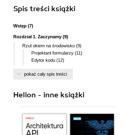
Spis treści
książki
Wstęp (7)
Rozdział 1. Zaczynamy (9)
Rzut okiem na środowisko (9)
Projektant formularzy (11)
Edytor kodu (12)
Widok strukturalny (13)
pokaż cały spis treści
Inspektor obiektów (14)
Jak to działa? (14)
Podsumowanie (15)
Helion - inne książki
Rozdział 2. Podstawy platformy .NET (17)
Czym jest .NET (17)
.NET Framework (18)
Podstawowa terminologia (18)
Produkty dla programistów (19)