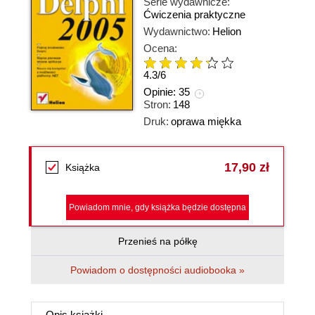
Serie wydawnicze:
Ćwiczenia praktyczne
Wydawnictwo:
Helion
Ocena:
4.3
/
6
Opinie:
35
Stron:
148
Druk:
oprawa miękka
17,90 zł
Książka
Powiadom mnie, gdy książka będzie dostępna
Przenieś na półkę
Powiadom o dostępności audiobooka »
Opis
książki