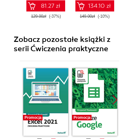
and mobile - Fourth
E
81.27 zł
134.10 zł
Edition
129.00zł
(-37%)
149.00zł
(-10%)
239.0
Zobacz pozostałe książki z
serii Ćwiczenia praktyczne
Promocja
Promocja
Promocj