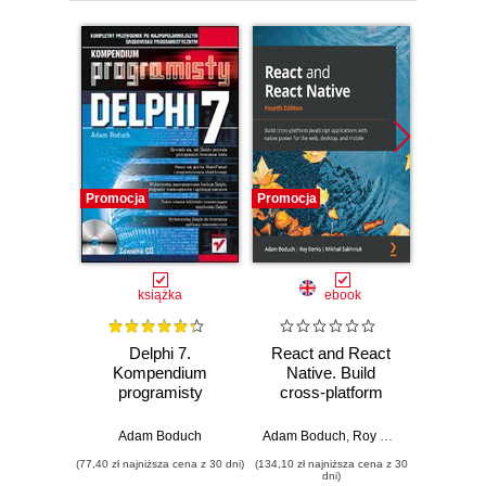
Promocja
Promocja
Promocj
książka
ebook
Delphi 7.
React and React
React
Kompendium
Native. Build
Native
programisty
cross-platform
hands-
JavaScript
moder
applications with
Adam Boduch
Adam Boduch
,
Roy Derks
,
Mikhail Sa
Adam Bo
native power for
devel
(77,40 zł najniższa cena z 30 dni)
(134,10 zł najniższa cena z 30
(215,10 zł 
the web, desktop,
React
dni)