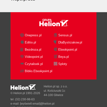
Onepress.pl
Sensus.pl
Editio.pl
DlaBystrzakow.pl
Bezdroza.pl
Ebookpoint.pl
Videopoint.pl
Beya.pl
Czytalisek.pl
Sploty
Biblio.Ebookpoint.pl
Helion.pl sp. z o.o.
ul. Kościuszki 1c
© Helion.pl 1991-2026
44-100 Gliwice
tel. (32) 230-98-63
e-mail:
[wyświetl email]@helion.pl