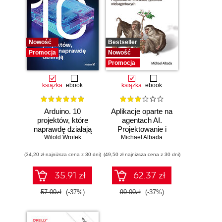
Nowość
Bestseller
Promocja
Nowość
Promocja
książka
ebook
książka
ebook
Arduino. 10
Aplikacje oparte na
projektów, które
agentach AI.
naprawdę działają
Projektowanie i
Witold Wrotek
Michael Albada
wdrażanie
systemów
(34,20 zł najniższa cena z 30 dni)
(49,50 zł najniższa cena z 30 dni)
wieloagentowych
35.91 zł
62.37 zł
57.00zł
(-37%)
99.00zł
(-37%)