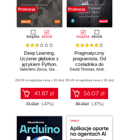
Promocja
Promocja
książka
ebook
książka
ebook
Deep Learning.
Pragmatyczny
Uczenie głębokie z
programista. Od
językiem Python.
czeladnika do
Valentino Zocca
Sztuczna
,
Gianmario Spacagna
mistrza. Wydanie II
David Thomas
,
Daniel Slater
,
Andrew Hunt
,
Peter Roelants
inteligencja i sieci
(39,50 zł najniższa cena z 30 dni)
neuronowe
(53,40 zł najniższa cena z 30 dni)
41.87 zł
56.07 zł
79.00zł
(-47%)
89.00zł
(-37%)