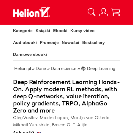
Kategorie
Książki
Ebooki
Kursy video
Audiobooki
Promocje
Nowości
Bestsellery
Darmowe ebooki
Helion.pl
»
Dane
»
Data science
»
📚 Deep Learning
Deep Reinforcement Learning Hands-
On. Apply modern RL methods, with
deep Q-networks, value iteration,
policy gradients, TRPO, AlphaGo
Zero and more
Oleg Vasilev, Maxim Lapan, Martijn van Otterlo,
Mikhail Yurushkin, Basem O. F. Alijla