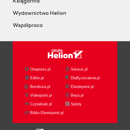
Księgarnia
Wydawnictwo Helion
Współpraca
Onepress.pl
Sensus.pl
Editio.pl
DlaBystrzakow.pl
Bezdroza.pl
Ebookpoint.pl
Videopoint.pl
Beya.pl
Czytalisek.pl
Sploty
Biblio.Ebookpoint.pl