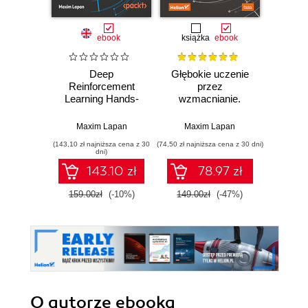
ebook
książka
ebook
Deep
Głębokie uczenie
Reinforcement
przez
Rein
Learning Hands-
wzmacnianie.
Learn
On. A practical and
Praca z chatbotami
On. Ap
easy-to-follow
oraz robotyka,
RL m
Maxim Lapan
Maxim Lapan
Max
guide to RL from
optymalizacja
practi
(143,10 zł najniższa cena z 30
(74,50 zł najniższa cena z 30 dni)
(206,10 zł 
Q-learning and
dyskretna i
of 
dni)
DQNs to PPO and
automatyzacja
roboti
143.10 zł
78.97 zł
2
RLHF - Third
sieciowa w
optimi
Edition
praktyce. Wydanie
autom
159.00zł
(-10%)
149.00zł
(-47%)
228.9
II
more
E
O autorze
ebooka