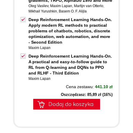
gradients, TRPO, AlphaGo Zero and more
Oleg Vasilev
,
Maxim Lapan
,
Martijn van Otterlo
,
Mikhail Yurushkin
,
Basem O. F. Alijla
Deep Reinforcement Learning Hands-On.
Apply modern RL methods to practical
problems of chatbots, robotics, discrete
optimization, web automation, and more
- Second Edition
Maxim Lapan
Deep Reinforcement Learning Hands-On.
A practical and easy-to-follow guide to
RL from Q-learning and DQNs to PPO
and RLHF - Third Edition
Maxim Lapan
Cena zestawu:
441.10 zł
Oszczędzasz: 85,89 zł (16%)
Dodaj do koszyka