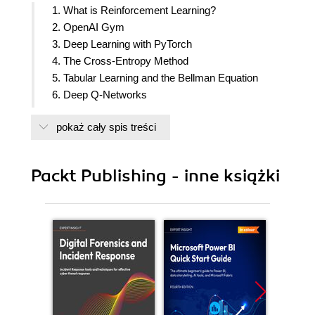
1. What is Reinforcement Learning?
2. OpenAI Gym
3. Deep Learning with PyTorch
4. The Cross-Entropy Method
5. Tabular Learning and the Bellman Equation
6. Deep Q-Networks
7. DQN Extensions
pokaż cały spis treści
8. Stocks Trading Using RL
9. Policy Gradients
10. The Actor-Critic Method
Packt Publishing - inne książki
11. Asynchronous Advantage Actor-Critic
12. Chatbots Training with RL
13. Web Navigation
14. Continuous Action Space
15. Trust Regions
16. Black-Box Optimization in RL
17. Beyond Model-Free
18. AlphaGo Zero