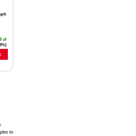
aph
3 zł
19%)
a
e
ples to