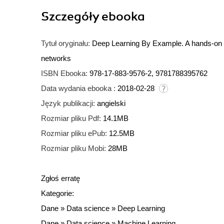
Szczegóły
ebooka
Tytuł oryginału:
Deep Learning By Example. A hands-on g
networks
ISBN Ebooka:
978-17-883-9576-2, 9781788395762
Data wydania ebooka :
2018-02-28
Język publikacji:
angielski
Rozmiar pliku Pdf:
14.1MB
Rozmiar pliku ePub:
12.5MB
Rozmiar pliku Mobi:
28MB
Zgłoś erratę
Kategorie:
Dane
»
Data science
»
Deep Learning
Dane
»
Data science
»
Machine Learning