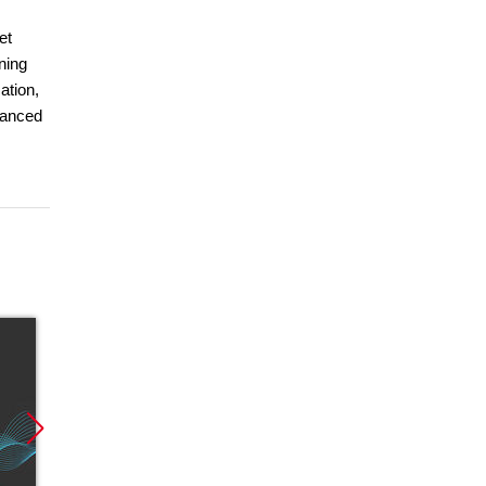
et
ning
ation,
vanced