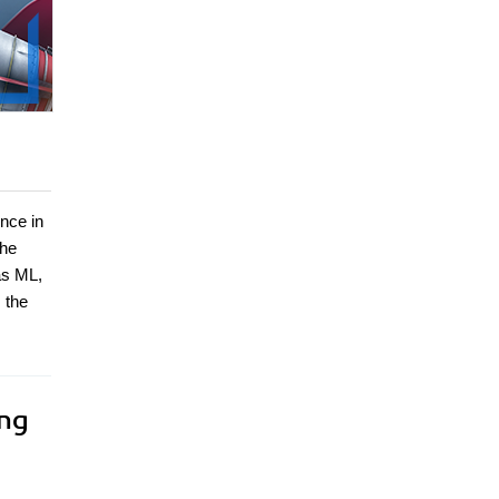
nce in
the
as ML,
 the
ing