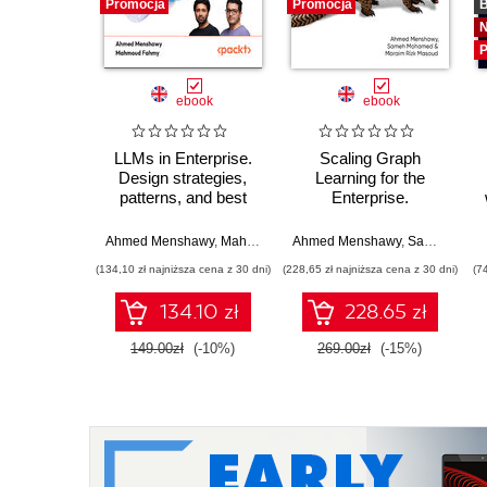
Promocja
Promocja
B
P
ebook
ebook
LLMs in Enterprise.
Scaling Graph
Design strategies,
Learning for the
patterns, and best
Enterprise.
practices for large
Production-Ready
language model
Graph Learning and
Ahmed Menshawy
,
Mahmoud Fahmy
Ahmed Menshawy
,
Sameh Mohamed
development
Inference
(134,10 zł najniższa cena z 30 dni)
(228,65 zł najniższa cena z 30 dni)
(7
134.10 zł
228.65 zł
149.00zł
(-10%)
269.00zł
(-15%)