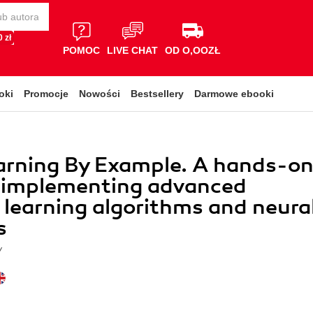
 zł
POMOC
LIVE CHAT
OD O,OOZŁ
oki
Promocje
Nowości
Bestsellery
Darmowe ebooki
arning By Example. A hands-o
o implementing advanced
learning algorithms and neura
s
y