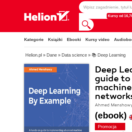
Kursy od 16,70
Kategorie
Książki
Ebooki
Kursy video
Audiobo
Helion.pl
»
Dane
»
Data science
»
📚 Deep Learning
Deep Le
guide t
machine 
network
Ahmed Menshaw
(ebook)
Promocja