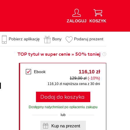
ZALOGUJ
KOSZYK
Pobierz aplikację
Bony
Podaruj prezent
TOP tytuł w super cenie » 50% taniej
n
116,10 zł
Ebook
129,00 zł
(-10%)
l
116,10 zł najniższa cena z 30 dni
Dodaj do koszyka
Dostępny natychmiast po opłaceniu zakupu
lub
Kup na prezent