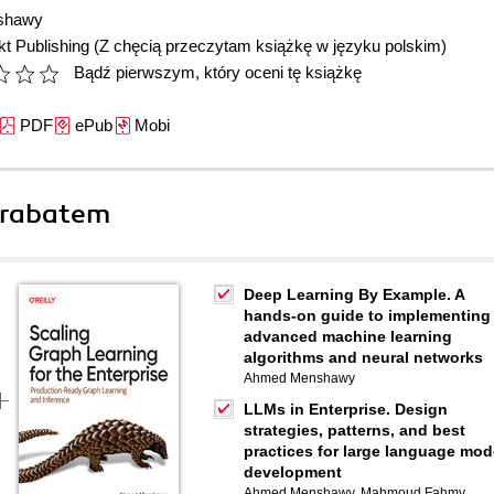
shawy
t Publishing
(Z chęcią przeczytam książkę w języku polskim)
Bądź pierwszym, który oceni tę książkę
PDF
ePub
Mobi
 rabatem
Deep Learning By Example. A
hands-on guide to implementing
advanced machine learning
algorithms and neural networks
Ahmed Menshawy
LLMs in Enterprise. Design
strategies, patterns, and best
practices for large language mod
development
Ahmed Menshawy
,
Mahmoud Fahmy