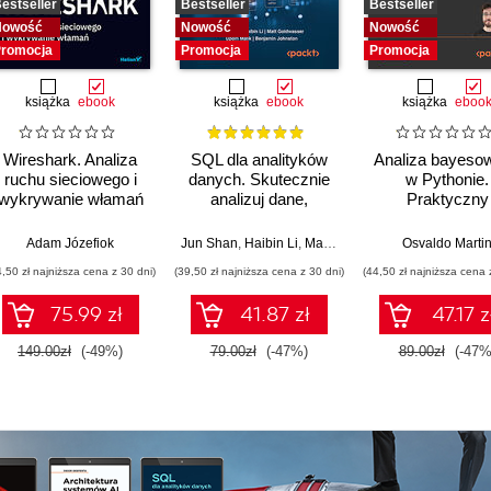
estseller
Bestseller
Bestseller
Nowość
Nowość
Nowość
romocja
Promocja
Promocja
książka
ebook
książka
ebook
książka
eboo
Wireshark. Analiza
SQL dla analityków
Analiza bayeso
ruchu sieciowego i
danych. Skutecznie
w Pythonie.
wykrywanie włamań
analizuj dane,
Praktyczny
wyciągaj
przewodnik 
wartościowe wnioski i
modelowani
,
Adam Józefiok
Maraim Rizk Masoud
Jun Shan
,
Haibin Li
,
Matt Goldwasser
Osvaldo Marti
,
Upom Malik
,
opanuj
probabilistycz
4,50 zł najniższa cena z 30 dni)
(39,50 zł najniższa cena z 30 dni)
(44,50 zł najniższa cena 
zaawansowany SQL
Wydanie III
na potrzeby
75.99 zł
41.87 zł
47.17 z
praktycznych
zastosowań.
149.00zł
(-49%)
79.00zł
(-47%)
89.00zł
(-47%
Wydanie IV