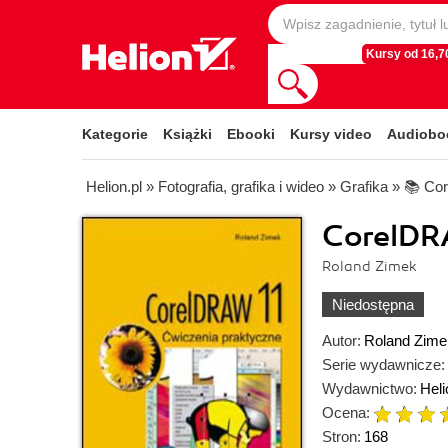
Kursy od 16,70
Kategorie
Książki
Ebooki
Kursy video
Audiobo
Helion.pl
»
Fotografia, grafika i wideo
»
Grafika
»
📚 Co
CorelDRA
Roland Zimek
Niedostępna
Autor:
Roland Zime
Serie wydawnicze:
Wydawnictwo:
Heli
Ocena:
Stron:
168