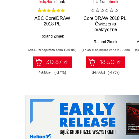
książka
ebook
książka
ebook
ABC CorelDRAW
CorelDRAW 2018 PL.
2018 PL
Ćwiczenia
praktyczne
Roland Zimek
Roland Zimek
A
(29,40 zł najniższa cena z 30 dni)
(17,45 zł najniższa cena z 30 dni)
(5
30.87 zł
18.50 zł
49.00zł
(-37%)
34.90zł
(-47%)