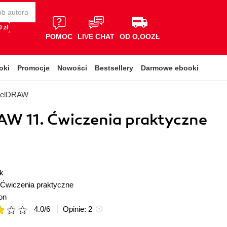
 zł
POMOC
LIVE CHAT
OD O,OOZŁ
oki
Promocje
Nowości
Bestsellery
Darmowe ebooki
relDRAW
W 11. Ćwiczenia praktyczne
k
Ćwiczenia praktyczne
on
4.0
/
6
Opinie:
2