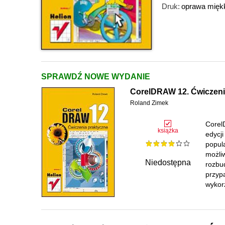
Druk:
oprawa mięk
SPRAWDŹ NOWE WYDANIE
CorelDRAW 12. Ćwiczeni
Roland Zimek
Corel
książka
edycji
popul
możliw
Niedostępna
rozbud
przyp
wykor