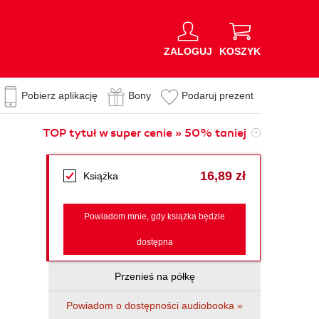
ZALOGUJ
KOSZYK
Pobierz aplikację
Bony
Podaruj prezent
TOP tytuł w super cenie » 50% taniej
16,89 zł
Książka
Powiadom mnie, gdy książka będzie
dostępna
Przenieś na półkę
Powiadom o dostępności audiobooka »