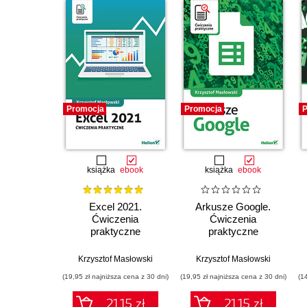
Promocja
Promocja
P
książka
ebook
książka
ebook
Excel 2021.
Arkusze Google.
Ćwiczenia
Ćwiczenia
praktyczne
praktyczne
Krzysztof Masłowski
Krzysztof Masłowski
(19,95 zł najniższa cena z 30 dni)
(19,95 zł najniższa cena z 30 dni)
(1
21.15 zł
21.15 zł