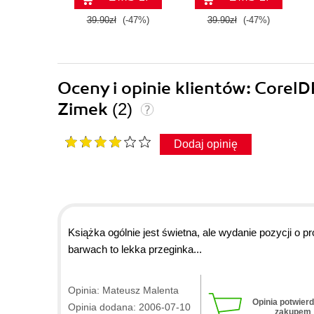
39.90zł
(-47%)
39.90zł
(-47%)
Oceny i opinie klientów: Corel
Zimek
(2)
Dodaj opinię
Książka ogólnie jest świetna, ale wydanie pozycji o p
barwach to lekka przeginka...
Opinia: Mateusz Malenta
Opinia potwier
Opinia dodana: 2006-07-10
zakupem