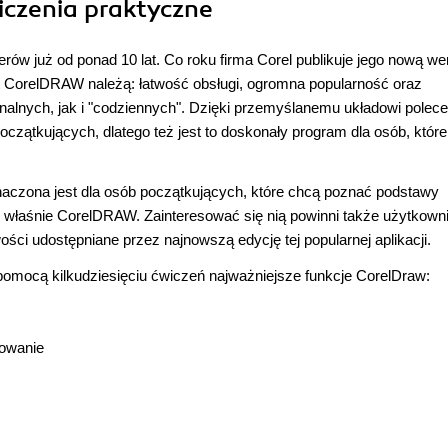
iczenia praktyczne
 już od ponad 10 lat. Co roku firma Corel publikuje jego nową we
 CorelDRAW należą: łatwość obsługi, ogromna popularność oraz
alnych, jak i "codziennych". Dzięki przemyślanemu układowi polece
oczątkujących, dlatego też jest to doskonały program dla osób, któr
aczona jest dla osób początkujących, które chcą poznać podstawy
lu właśnie CorelDRAW. Zainteresować się nią powinni także użytkown
ci udostępniane przez najnowszą edycję tej popularnej aplikacji.
omocą kilkudziesięciu ćwiczeń najważniejsze funkcje CorelDraw:
powanie