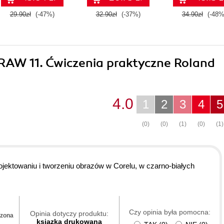
29.90zł
(-47%)
32.90zł
(-37%)
34.90zł
(-48%
DRAW 11. Ćwiczenia praktyczne Roland
4.0
1
2
3
4
5
(0)
(0)
(1)
(0)
(1)
rojektowaniu i tworzeniu obrazów w Corelu, w czarno-białych
Czy opinia była pomocna:
Opinia dotyczy produktu:
dzona
ksiązka drukowana