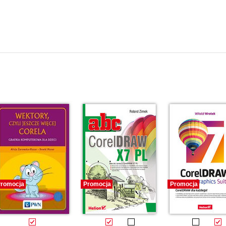
romocja
Promocja
Promocja