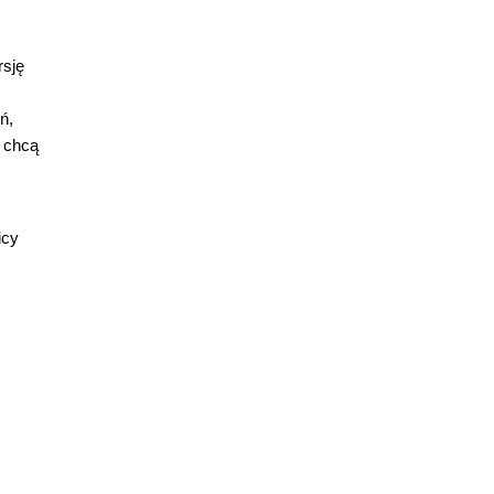
rsję
ń,
e chcą
icy