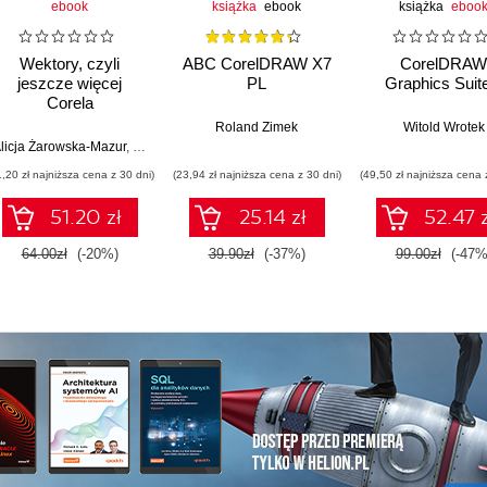
ebook
książka
ebook
książka
eboo
Wektory, czyli
ABC CorelDRAW X7
CorelDRAW
jeszcze więcej
PL
Graphics Suit
Corela
Roland Zimek
Witold Wrotek
licja Żarowska-Mazur
,
Dawid Mazur
1,20 zł najniższa cena z 30 dni)
(23,94 zł najniższa cena z 30 dni)
(49,50 zł najniższa cena 
51.20 zł
25.14 zł
52.47 z
64.00zł
(-20%)
39.90zł
(-37%)
99.00zł
(-47%