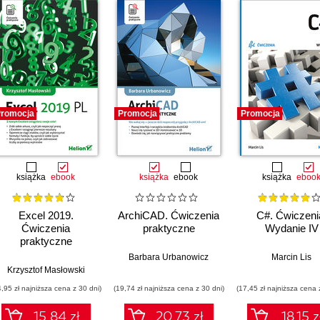
romocja
Promocja
Promocja
książka
ebook
książka
ebook
książka
eboo
Excel 2019.
ArchiCAD. Ćwiczenia
C#. Ćwiczeni
Ćwiczenia
praktyczne
Wydanie IV
praktyczne
Barbara Urbanowicz
Marcin Lis
Krzysztof Masłowski
4,95 zł najniższa cena z 30 dni)
(19,74 zł najniższa cena z 30 dni)
(17,45 zł najniższa cena 
15.84 zł
20.73 zł
18.15 z