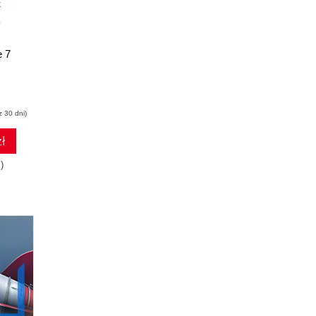
k
książka
ebook
książka
ebook
CorelDRAW X7 PL.
CorelDRAW
e 7
Ćwiczenia
Graphics Suite X6 PL
praktyczne
Witold Wrotek
Roland Zimek
z 30 dni)
(16,20 zł najniższa cena z 30 dni)
(34,50 zł najniższa cena z 30 dni)
ł
17.01 zł
36.57 zł
)
27.00zł
(-37%)
69.00zł
(-47%)