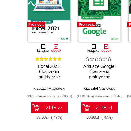
Promocja
Promocja
P
książka
ebook
książka
ebook
Excel 2021.
Arkusze Google.
Ćwiczenia
Ćwiczenia
praktyczne
praktyczne
Krzysztof Masłowski
Krzysztof Masłowski
(19,95 zł najniższa cena z 30 dni)
(19,95 zł najniższa cena z 30 dni)
(1
21.15 zł
21.15 zł
39.90zł
(-47%)
39.90zł
(-47%)