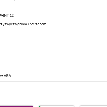
PAINT 12
przyzwyczajeniom i potrzebom
w w VBA