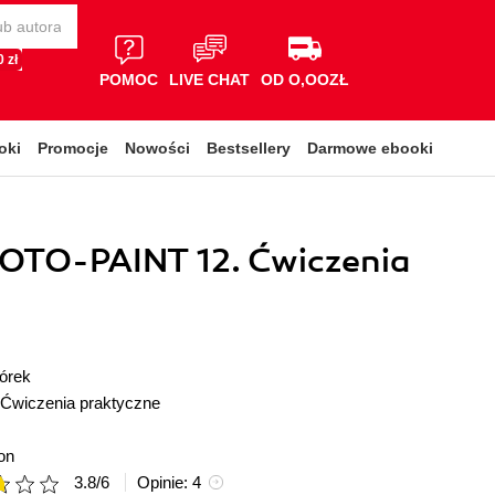
 zł
POMOC
LIVE CHAT
OD O,OOZŁ
oki
Promocje
Nowości
Bestsellery
Darmowe ebooki
HOTO-PAINT 12. Ćwiczenia
órek
Ćwiczenia praktyczne
on
3.8
/
6
Opinie:
4