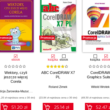
romocja
Promocja
Promocja
ebook
książka
ebook
książka
eboo
Wektory, czyli
ABC CorelDRAW X7
CorelDRAW
jeszcze więcej
PL
Graphics Suit
Corela
Roland Zimek
Witold Wrotek
licja Żarowska-Mazur
,
Dawid Mazur
1,20 zł najniższa cena z 30 dni)
(23,94 zł najniższa cena z 30 dni)
(49,50 zł najniższa cena 
51.20 zł
25.14 zł
52.47 z