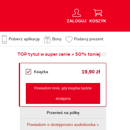
ZALOGUJ
KOSZYK
Pobierz aplikację
Bony
Podaruj prezent
TOP tytuł w super cenie » 50% taniej
19,90 zł
Książka
Powiadom mnie, gdy książka będzie
dostępna
Przenieś na półkę
Powiadom o dostępności audiobooka »