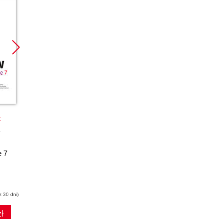
Promocja
Promocja
k
książka
ebook
książka
ebook
CorelDRAW X7 PL.
CorelDRAW
e 7
Ćwiczenia
Graphics Suite X6 PL
praktyczne
Witold Wrotek
Roland Zimek
z 30 dni)
(16,20 zł najniższa cena z 30 dni)
(34,50 zł najniższa cena z 30 dni)
ł
17.01 zł
36.57 zł