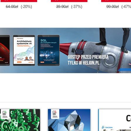
64.00zł
(-20%)
39.90zł
(-37%)
99.00zł
(-47%
i