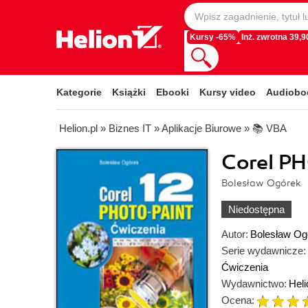
Kursy -65%
Inż. zwrotna 39,90
Kategorie
Książki
Ebooki
Kursy video
Audiobo
Helion.pl
»
Biznes IT
»
Aplikacje Biurowe
»
📚 VBA
Corel P
Bolesław Ogórek
Niedostępna
Autor:
Bolesław Og
Serie wydawnicze:
Ćwiczenia
Wydawnictwo:
Heli
Ocena: