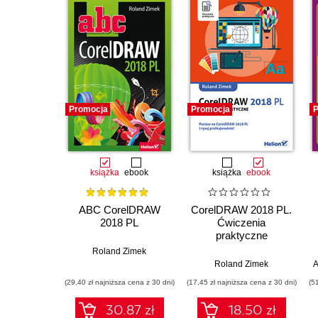
Promocja
Promocja
P
książka
ebook
książka
ebook
ABC CorelDRAW
CorelDRAW 2018 PL.
2018 PL
Ćwiczenia
praktyczne
Roland Zimek
Roland Zimek
A
(29,40 zł najniższa cena z 30 dni)
(17,45 zł najniższa cena z 30 dni)
(5
30.87 zł
18.50 zł