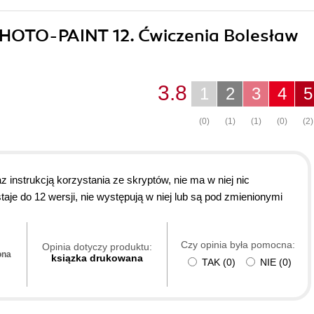
 PHOTO-PAINT 12. Ćwiczenia Bolesław
3.8
1
2
3
4
5
(0)
(1)
(1)
(0)
(2)
nstrukcją korzystania ze skryptów, nie ma w niej nic
aje do 12 wersji, nie występują w niej lub są pod zmienionymi
Czy opinia była pomocna:
Opinia dotyczy produktu:
ona
ksiązka drukowana
TAK
(
0
)
NIE
(
0
)