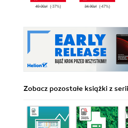
49.00zł
(-37%)
34.90zł
(-47%)
Zobacz pozostałe książki z seri