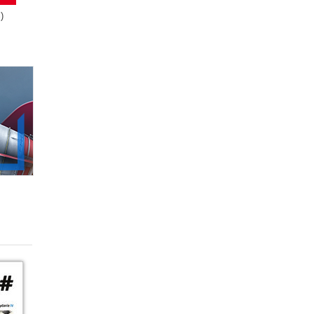
)
27.00zł
(-37%)
69.00zł
(-47%)