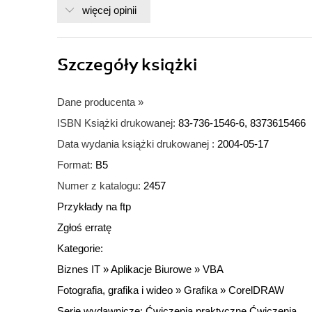
więcej opinii
Szczegóły
książki
Dane producenta
»
ISBN Książki drukowanej:
83-736-1546-6, 8373615466
Data wydania książki drukowanej :
2004-05-17
Format:
B5
Numer z katalogu:
2457
Przykłady na ftp
Zgłoś erratę
Kategorie:
Biznes IT
»
Aplikacje Biurowe
»
VBA
Fotografia, grafika i wideo
»
Grafika
»
CorelDRAW
Serie wydawnicze:
Ćwiczenia praktyczne
Ćwiczenia