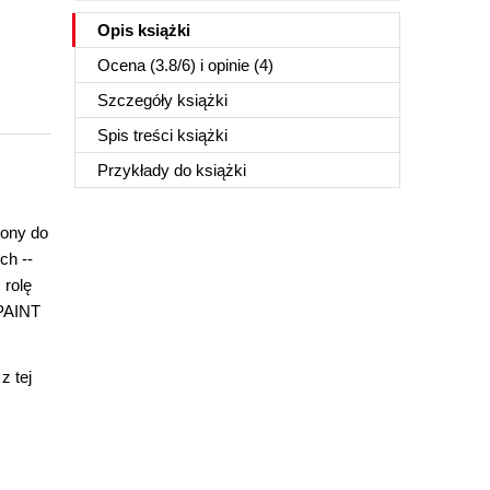
Opis
książki
Ocena (
3.8
/
6
) i opinie (4)
Szczegóły
książki
Spis treści
książki
Przykłady do
książki
zony do
ch --
 rolę
-PAINT
 tej