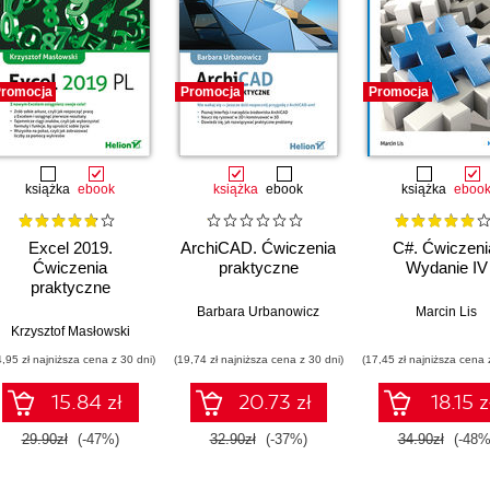
romocja
Promocja
Promocja
książka
ebook
książka
ebook
książka
eboo
Excel 2019.
ArchiCAD. Ćwiczenia
C#. Ćwiczeni
Ćwiczenia
praktyczne
Wydanie IV
praktyczne
Barbara Urbanowicz
Marcin Lis
Krzysztof Masłowski
4,95 zł najniższa cena z 30 dni)
(19,74 zł najniższa cena z 30 dni)
(17,45 zł najniższa cena 
15.84 zł
20.73 zł
18.15 z
29.90zł
(-47%)
32.90zł
(-37%)
34.90zł
(-48%