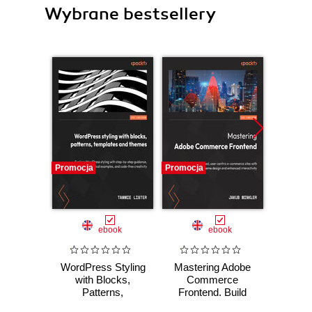
Wybrane bestsellery
Promocja
Promocja
Promocj
ebook
ebook
WordPress Styling
Mastering Adobe
Dr
with Blocks,
Commerce
Master
Patterns,
Frontend. Build
respon
Templates, and
optimized, user-
appli