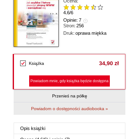
Ocena:
4.6
/
6
Opinie:
7
Stron:
256
Druk:
oprawa miękka
34,90 zł
Książka
Powiadom mnie, gdy książka będzie dostępna
Przenieś na półkę
Powiadom o dostępności audiobooka »
Opis
książki