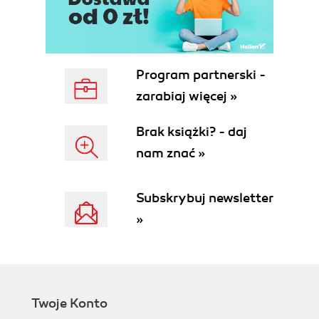
Tworzenie strony WWW przy użyciu CMS (59)
Etap projektowania (59)
Etap webmasterski (59)
Etap redakcyjny (59)
Program partnerski -
Portal czy wortal? (59)
zarabiaj więcej »
CMS oparte na licencji open source (60)
Jaki CMS wybrać? (62)
Brak książki? - daj
Skąd czerpać informacje o CMS (63)
nam znać »
Podsumowanie (65)
Rozdział 3. Quick CMS Lite (67)
Subskrybuj newsletter
Opis funkcjonalności (67)
Instalacja skryptu (68)
»
Administracja stroną (70)
Modyfikacja panelu administracyjnego (74)
Jak wgrać edytor FCKeditor? (74)
Modyfikacja szablonu strony (76)
Zmiana obrazka w nagłówku (77)
Twoje Konto
Wstawianie w nagłówku animacji flash