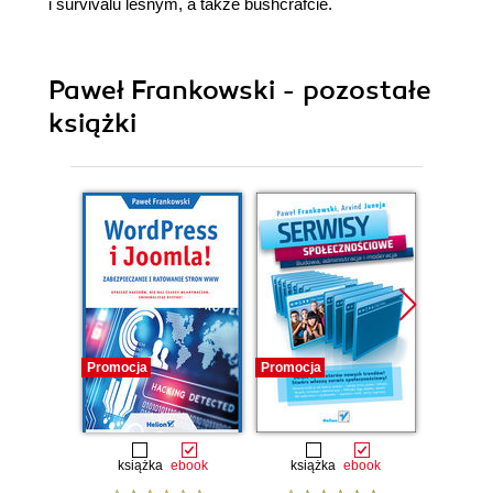
i survivalu leśnym, a także bushcrafcie.
Paweł Frankowski - pozostałe
książki
Promocja
Promocja
Promocj
książka
ebook
książka
ebook
ksią