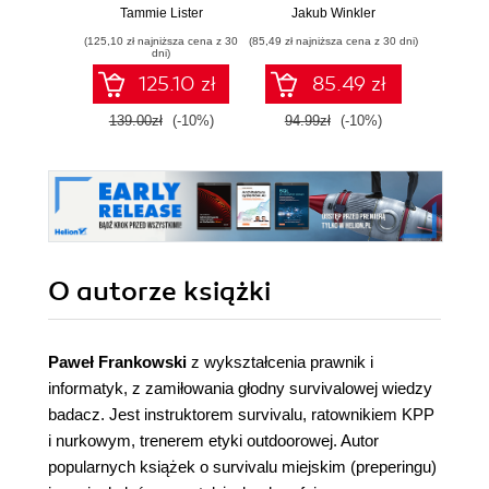
Themes. Explore
centric e-
delive
Tammie Lister
Jakub Winkler
Adam
WordPress styling
commerce sites
extens
(125,10 zł najniższa cena z 30
(85,49 zł najniższa cena z 30 dni)
(107,10 zł 
with step-by-step
with tailored theme
expe
dni)
guidance, practical
design and
125.10 zł
85.49 zł
examples, and tips
enhanced
interactivity
139.00zł
(-10%)
94.99zł
(-10%)
119.0
O autorze
książki
Paweł Frankowski
z wykształcenia prawnik i
informatyk, z zamiłowania głodny survivalowej wiedzy
badacz. Jest instruktorem survivalu, ratownikiem KPP
i nurkowym, trenerem etyki outdoorowej. Autor
popularnych książek o survivalu miejskim (preperingu)