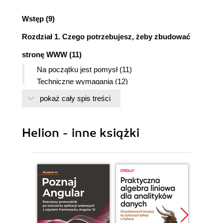
Wstęp (9)
Rozdział 1. Czego potrzebujesz, żeby zbudować
stronę WWW (11)
Na początku jest pomysł (11)
Techniczne wymagania (12)
Komputer (12)
pokaż cały spis treści
Dostęp do Internetu (13)
Miejsce w sieci (13)
Klient FTP (20)
Helion - inne książki
Skrypt strony (30)
Przeglądarki internetowe (31)
Edytor (34)
Edytor graficzny (35)
Domena (36)
Co to jest subdomena? (37)
Jak utworzyć subdomenę na koncie