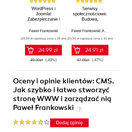
WordPress i
Serwisy
Firm
Joomla!
społecznościowe.
WWW
Zabezpieczanie i
Budowa,
strategi
ratowanie stron
administracja i
WWW
moderacja
Paweł Frankowski
Paweł Frankowski
,
Arvind Juneja
Paweł
(24,50 zł najniższa cena z 30 dni)
(23,50 zł najniższa cena z 30 dni)
(19,50 zł naj
24.99 zł
24.91 zł
49.00zł
(-49%)
47.00zł
(-47%)
39.0
Oceny i opinie klientów: CMS.
Jak szybko i łatwo stworzyć
stronę WWW i zarządzać nią
Paweł Frankowski
Dodaj opinię