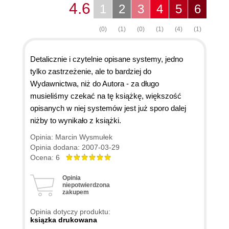
4.6
1
2
3
4
5
6
(0)
(1)
(0)
(1)
(4)
(1)
Detalicznie i czytelnie opisane systemy, jedno
tylko zastrzeżenie, ale to bardziej do
Wydawnictwa, niż do Autora - za długo
musieliśmy czekać na tę książkę, większość
opisanych w niej systemów jest już sporo dalej
niżby to wynikało z książki.
Opinia: Marcin Wysmułek
Opinia dodana: 2007-03-29
Ocena: 6
Opinia
niepotwierdzona
zakupem
Opinia dotyczy produktu:
ksiązka drukowana