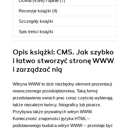
Ocena (
4.6
/
6
) i opinie (7)
Recenzje
książki
(4)
Szczegóły
książki
Spis treści
książki
Opis
książki
: CMS. Jak szybko
i łatwo stworzyć stronę WWW
i zarządzać nią
Witryna WWW to dziś niezbędny element prezentacji
nowoczesnego przedsiębiorstwa. Taką formę
przedstawienia swoich prac coraz częściej wybierają
także niezależni twórcy, fotograficy lub pisarze.
Przybywa także prywatnych witryn WWW.
Konieczność znajomości języka HTML --
podstawowego budulca witryn WWW -- przestaje być