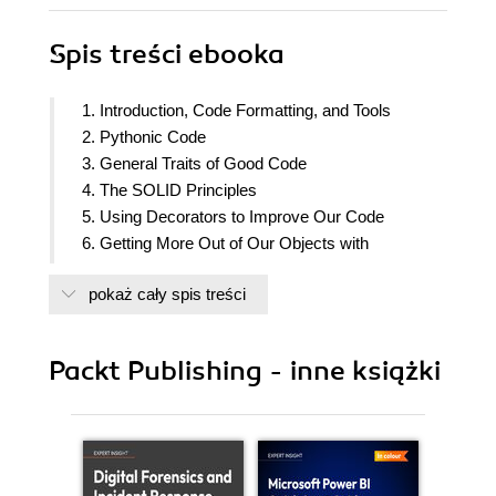
Spis treści
ebooka
1. Introduction, Code Formatting, and Tools
2. Pythonic Code
3. General Traits of Good Code
4. The SOLID Principles
5. Using Decorators to Improve Our Code
6. Getting More Out of Our Objects with
Descriptors
pokaż cały spis treści
7. Generators, Iterators, and Asynchronous
Programming
8. Unit Testing and Refactoring
Packt Publishing - inne książki
9. Common Design Patterns
10. Clean Architecture