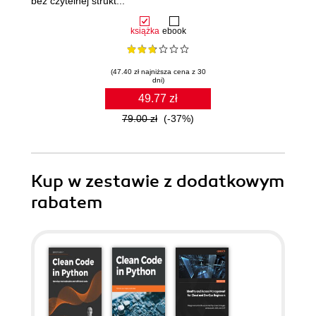
bez czytelnej strukt...
książka
ebook
(47.40 zł najniższa cena z 30
dni)
49.77 zł
79.00 zł
(-37%)
Kup w zestawie z dodatkowym
rabatem