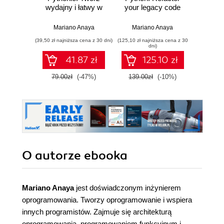
wydajny i łatwy w
your legacy code
Py
utrzymaniu kod.
base
Pra
Wydanie II
prze
Mariano Anaya
Mariano Anaya
Osva
mod
(39,50 zł najniższa cena z 30 dni)
(125,10 zł najniższa cena z 30
(44,50 zł naj
probab
dni)
Wyd
41.87 zł
125.10 zł
79.00zł
(-47%)
139.00zł
(-10%)
89.0
O autorze
ebooka
Mariano Anaya
jest doświadczonym inżynierem
oprogramowania. Tworzy oprogramowanie i wspiera
innych programistów. Zajmuje się architekturą
oprogramowania, programowaniem funkcyjnym i