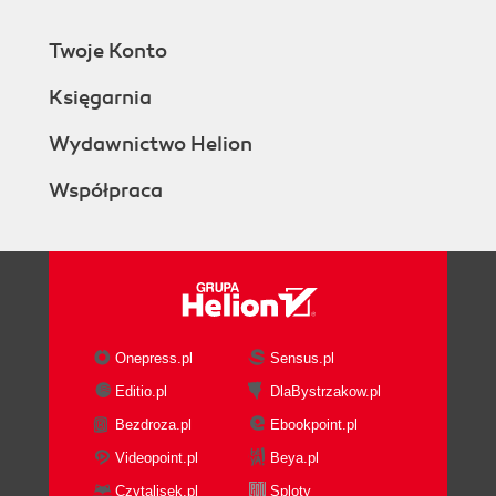
Twoje Konto
Księgarnia
Wydawnictwo Helion
Współpraca
Onepress.pl
Sensus.pl
Editio.pl
DlaBystrzakow.pl
Bezdroza.pl
Ebookpoint.pl
Videopoint.pl
Beya.pl
Czytalisek.pl
Sploty