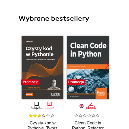
Wybrane bestsellery
Promocja
Promocja
Bestselle
Nowość
Promocj
książka
ebook
ebook
ksią
Czysty kod w
Clean Code in
A
Pythonie. Twórz
Python. Refactor
baye