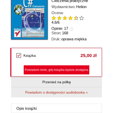
Ćwiczenia praktyczne
Wydawnictwo:
Helion
Ocena:
4.6
/
6
Opinie:
17
Stron:
168
Druk:
oprawa miękka
25,00 zł
Książka
Powiadom mnie, gdy książka będzie dostępna
Przenieś na półkę
Powiadom o dostępności audiobooka »
Opis
książki