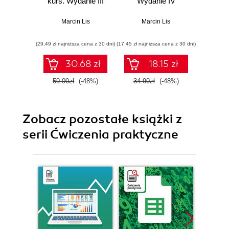
kurs. Wydanie III
Wydanie IV
kurs.
Marcin Lis
Marcin Lis
Ma
(29,49 zł najniższa cena z 30 dni)
(17,45 zł najniższa cena z 30 dni)
(29,49 zł naj
30.68 zł
18.15 zł
59.00zł
(-48%)
34.90zł
(-48%)
59.0
Zobacz pozostałe książki z
serii Ćwiczenia praktyczne