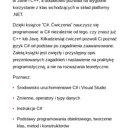
w Javie i C++, a dodatkowo pozwala na wygodne
korzystanie z klas wchodzących w skład platformy
.NET.
Dzięki książce "C#. Ćwiczenia" nauczysz się
programować w C# niezależnie od tego, czy znasz już
C++ lub Javę. Kilkadziesiąt ćwiczeń pozwoli Ci poznać
język C# od podstaw po zagadnienia zaawansowane.
Zaletą książki jest zwięzły i przystępny opis
prezentowanych zagadnień i nastawienie na praktykę
programistyczną, a nie na rozważania teoretyczne.
Poznasz:
Środowisko uruchomieniowe C# i Visual Studio
Zmienne, operatory i typy danych
Instrukcje C#
Podstawy programowania obiektowego, tworzenie
klas, metod i konstruktorów