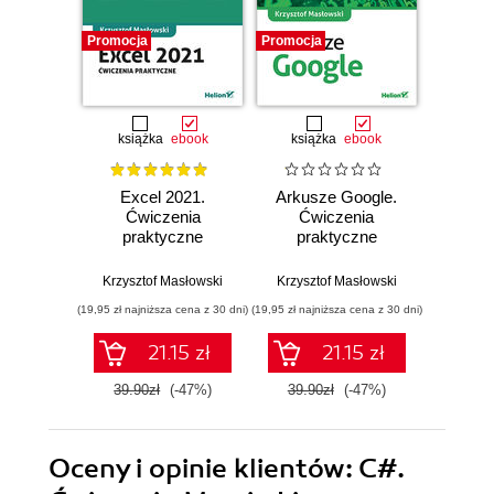
Promocja
Promocja
Promocj
książka
ebook
książka
ebook
ksią
Excel 2021.
Arkusze Google.
Exc
Ćwiczenia
Ćwiczenia
Ćw
praktyczne
praktyczne
pr
Krzysztof Masłowski
Krzysztof Masłowski
Krzysz
(19,95 zł najniższa cena z 30 dni)
(19,95 zł najniższa cena z 30 dni)
(14,95 zł naj
21.15 zł
21.15 zł
39.90zł
(-47%)
39.90zł
(-47%)
29.9
Oceny i opinie klientów: C#.