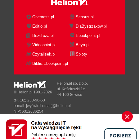
Interfejsy w klasach potomnych (104)
Czy to interfejs? (110)
Onepress.pl
Sensus.pl
Rzutowanie (113)
Słowo kluczowe as (115)
Editio.pl
DlaBystrzakow.pl
Słowo kluczowe is (116)
Bezdroza.pl
Ebookpoint.pl
Część II Programowanie w Windows (117)
Videopoint.pl
Beya.pl
Rozdział 8. Pierwsze okno (119)
Czytalisek.pl
Sploty
Utworzenie okna (119)
Biblio.Ebookpoint.pl
Wyświetlanie komunikatu (122)
Zdarzenie ApplicationExit (123)
Helion.pl sp. z o.o.
Rozdział 9. Delegacje i zdarzenia (125)
ul. Kościuszki 1c
© Helion.pl 1991-2026
44-100 Gliwice
Delegacje (125)
tel. (32) 230-98-63
Zdarzenia (128)
e-mail:
[wyświetl email]@helion.pl
NIP: 6312636254
Rozdział 10. Komponenty (133)
Regon: 241989027
Etykiety (Label) (133)
Designed with ♥ by
Tonik.pl
Przyciski (klasa Button) (137)
Pola tekstowe (TextBox) (140)