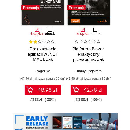
Promocja
Promocja
Promocj
książka
ebook
książka
ebook
ksią
Projektowanie
Platforma Blazor.
C# 11 
aplikacji w .NET
Praktyczny
prog
MAUI. Jak
przewodnik. Jak
a
budować
tworzyć
wielopl
doskonałe
interaktywne
Twórz
Roger Ye
Jimmy Engström
Mar
interfejsy
aplikacje
witryn
(47,40 zł najniższa cena z 30 dni)
(41,40 zł najniższa cena z 30 dni)
(89,50 zł naj
użytkownika dla
internetowe z C# i
serwi
aplikacji
.NET 7. Wydanie II
za
48.98 zł
42.78 zł
wieloplatformowych
ASP.N
Blazor 
79.00zł
(-38%)
69.00zł
(-38%)
179.0
Wyd