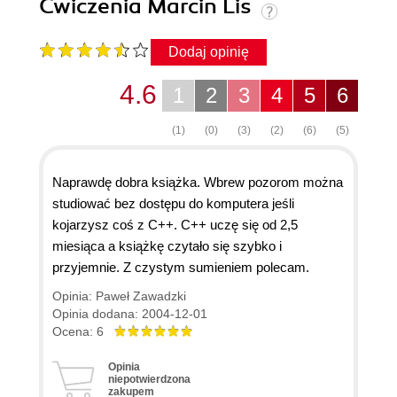
Ćwiczenia Marcin Lis
Dodaj opinię
4.6
1
2
3
4
5
6
(1)
(0)
(3)
(2)
(6)
(5)
Naprawdę dobra książka. Wbrew pozorom można
studiować bez dostępu do komputera jeśli
kojarzysz coś z C++. C++ uczę się od 2,5
miesiąca a książkę czytało się szybko i
przyjemnie. Z czystym sumieniem polecam.
Opinia: Paweł Zawadzki
Opinia dodana: 2004-12-01
Ocena: 6
Opinia
niepotwierdzona
zakupem