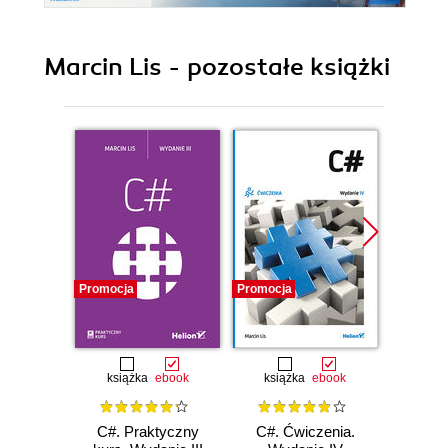
Marcin Lis - pozostałe książki
Promocja
Promocja
Promocj
książka
ebook
książka
ebook
ksią
C#. Praktyczny
C#. Ćwiczenia.
C#. 