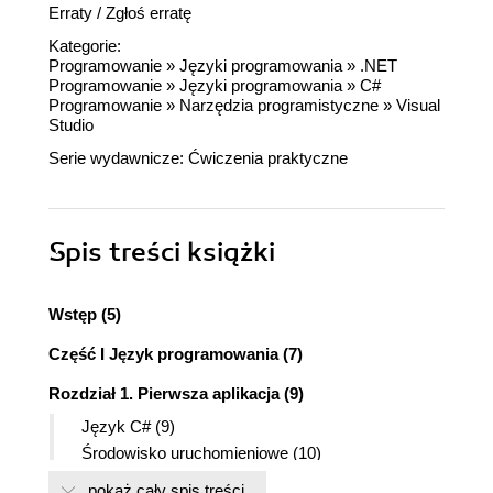
Erraty
/
Zgłoś erratę
Kategorie:
Programowanie
»
Języki programowania
»
.NET
Programowanie
»
Języki programowania
»
C#
Programowanie
»
Narzędzia programistyczne
»
Visual
Studio
Serie wydawnicze:
Ćwiczenia praktyczne
Spis treści
książki
Wstęp (5)
Część I Język programowania (7)
Rozdział 1. Pierwsza aplikacja (9)
Język C# (9)
Środowisko uruchomieniowe (10)
Narzędzia (11)
pokaż cały spis treści