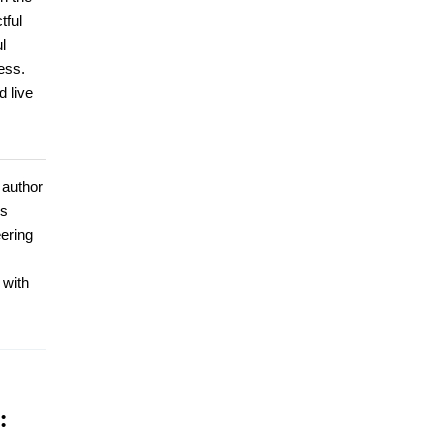
tful
l
ess.
d live
 author
rs
eering
 with
: