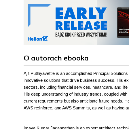
O autorach
ebooka
Ajit Puthiyavettle is an accomplished Principal Solutions
innovative solutions that drive business success. His expe
sectors, including financial services, healthcare, and life 
His deep understanding of industry trends, coupled with 
current requirements but also anticipate future needs. H
AWS re:Inforce, and AWS Summits, as well as having au
Imaya Kumar Jagannathan is an expert architect, technica