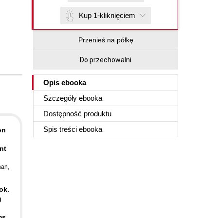
Kup 1-kliknięciem
Przenieś na półkę
Do przechowalni
Opis
ebooka
Szczegóły
ebooka
Dostępność produktu
Spis treści
ebooka
on
ent
han
,
ok.
g
ms