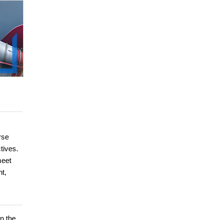
rse
ctives.
meet
t,
n the