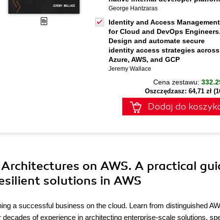
George Hantzaras
Identity and Access Management
for Cloud and DevOps Engineers
Design and automate secure
identity access strategies across
Azure, AWS, and GCP
Jeremy Wallace
Cena zestawu:
332.2
Oszczędzasz: 64,71 zł (
Dodaj do koszyk
t Architectures on AWS. A practical gu
resilient solutions in AWS
unning a successful business on the cloud. Learn from distinguished A
decades of experience in architecting enterprise-scale solutions, sp