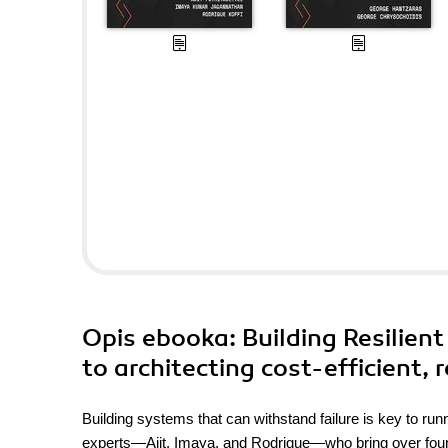
Opis
ebooka
: Building Resilien
to architecting cost-efficient, 
Building systems that can withstand failure is key to r
experts—Ajit, Imaya, and Rodrigue—who bring over four 