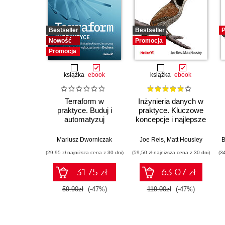
Bestseller
Bestseller
P
Nowość
Promocja
Promocja
książka
ebook
książka
ebook
Terraform w
Inżynieria danych w
praktyce. Buduj i
praktyce. Kluczowe
automatyzuj
koncepcje i najlepsze
infrastrukturę
technologie
chmurową oraz
Mariusz Dworniczak
Joe Reis
,
Matt Housley
B
zarządzaj nią z
(29,95 zł najniższa cena z 30 dni)
(59,50 zł najniższa cena z 30 dni)
(3
wykorzystaniem
Dockera
31.75 zł
63.07 zł
59.90zł
(-47%)
119.00zł
(-47%)