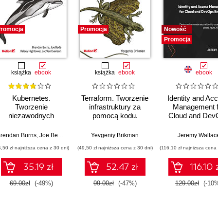
romocja
Promocja
Nowość
Promocja
książka
ebook
książka
ebook
ebook
Kubernetes.
Terraform. Tworzenie
Identity and Ac
Tworzenie
infrastruktury za
Management f
niezawodnych
pomocą kodu.
Cloud and Dev
systemów
Wydanie III
Engineers. Des
rozproszonych.
and automate se
rendan Burns
,
Joe Beda
,
Kelsey Hightower
Yevgeniy Brikman
,
Lachlan Evenson
Jeremy Wallac
Wydanie III
identity acce
4,50 zł najniższa cena z 30 dni)
(49,50 zł najniższa cena z 30 dni)
(116,10 zł najniższa cena 
strategies acr
Azure, AWS, 
35.19 zł
52.47 zł
116.10 
GCP
69.00zł
(-49%)
99.00zł
(-47%)
129.00zł
(-10