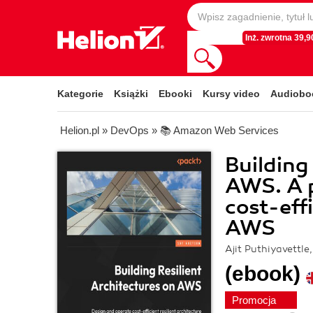
Inż. zwrotna 39,90
Kategorie
Książki
Ebooki
Kursy video
Audiobo
Helion.pl
»
DevOps
»
📚 Amazon Web Services
Building
AWS. A p
cost-effi
AWS
Ajit Puthiyavettl
(ebook)
Promocja