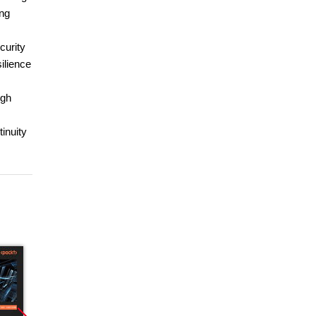
ing
curity
ilience
ugh
tinuity