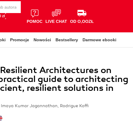
 zł
POMOC
LIVE CHAT
OD O,OOZŁ
oki
Promocje
Nowości
Bestsellery
Darmowe ebooki
 Resilient Architectures on
ractical guide to architecting
cient, resilient solutions in
e, Imaya Kumar Jagannathan, Rodrigue Koffi