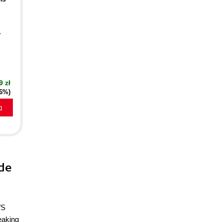
.
9 zł
16%)
a
ide
WS
eaking