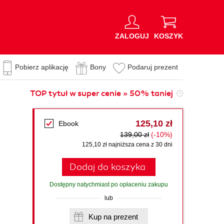
ZALOGUJ
KOSZYK
Pobierz aplikację
Bony
Podaruj prezent
TOP tytuł w super cenie » 50% taniej
125,10 zł
Ebook
139,00 zł
(-10%)
125,10 zł najniższa cena z 30 dni
Dodaj do koszyka
Dostępny natychmiast po opłaceniu zakupu
lub
Kup na prezent