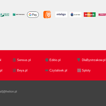
l
Sensus.pl
Editio.pl
DlaBystrzakow.pl
pl
Beya.pl
Czytalisek.pl
Sploty
il]@helion.pl