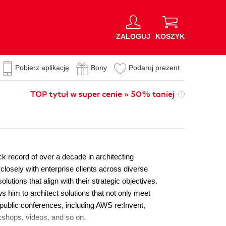
ZALOGUJ
KOSZYK
Pobierz aplikację
Bony
Podaruj prezent
TOP tytuł w super cenie » 50% taniej
ck record of over a decade in architecting
 closely with enterprise clients across diverse
olutions that align with their strategic objectives.
s him to architect solutions that not only meet
 public conferences, including AWS re:Invent,
shops, videos, and so on.