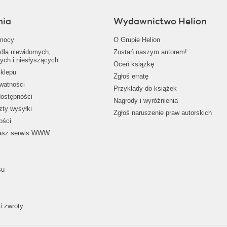
nia
Wydawnictwo Helion
mocy
O Grupie Helion
dla niewidomych,
Zostań naszym autorem!
ych i niesłyszących
Oceń książkę
klepu
Zgłoś erratę
ywatności
Przykłady do książek
dostępności
Nagrody i wyróżnienia
zty wysyłki
Zgłoś naruszenie praw autorskich
ości
nasz serwis WWW
su
i zwroty