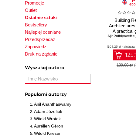
Promocje
ebo
Outlet
Ostatnie sztuki
Building Re
Bestsellery
Architecture
A practical 
Najlepiej oceniane
Ajit Puthiyavettle
architectin
Przedsprzedaż
efficient, r
Zapowiedzi
(104,25 zł najniższa
solutions 
Druk na żądanie
125.
139.00 zł
Wyszukaj autora
Popularni autorzy
Anil Ananthaswamy
Adam Józefiok
Witold Wrotek
Aurélien Géron
Witold Krieser