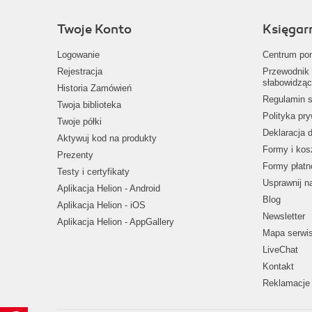
Twoje Konto
Księgar
Logowanie
Centrum po
Rejestracja
Przewodnik 
słabowidząc
Historia Zamówień
Regulamin s
Twoja biblioteka
Polityka pr
Twoje półki
Deklaracja 
Aktywuj kod na produkty
Formy i kos
Prezenty
Formy płatn
Testy i certyfikaty
Usprawnij 
Aplikacja Helion - Android
Blog
Aplikacja Helion - iOS
Newsletter
Aplikacja Helion - AppGallery
Mapa serwi
LiveChat
Kontakt
Reklamacje 