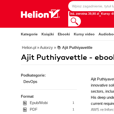
Inż. zwrotna 39,90 zł
Kursy -
Kategorie
Książki
Ebooki
Kursy video
Audiobo
Helion.pl
» Autorzy
» 📚
Ajit Puthiyavettle
Ajit Puthiyavettle - eboo
Podkategorie:
Ajit Puthiyave
DevOps
innovative sol
sectors, includ
Format
His deep under
Epub/Mobi
1
current requi
PDF
AWS re:Inforc
1