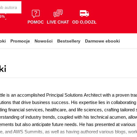
65%
POMOC
LIVE CHAT
OD O,OOZŁ
oki
Promocje
Nowości
Bestsellery
Darmowe ebooki
ki
ttle is an accomplished Principal Solutions Architect with a proven tra
utions that drive business success. His expertise lies in collaborating
ing financial services, healthcare, and life sciences, crafting tailored s
standing of industry trends, coupled with his technical acumen, allow
rements but also anticipate future needs. He has presented at various
e, and AWS Summits, as well as having authored various blogs, work