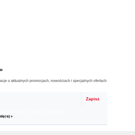
»
macje o aktualnych promocjach, nowościach i specjalnych ofertach
Zapisz
il informacje o zniżkach, promocjach
więcej »