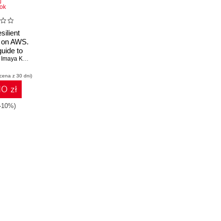
ok
silient
s on AWS.
guide to
g cost-
,
Imaya Kumar Jagannathan
,
Rodrigue Koffi
esilient
 cena z 30 dni)
in AWS
10 zł
(-10%)