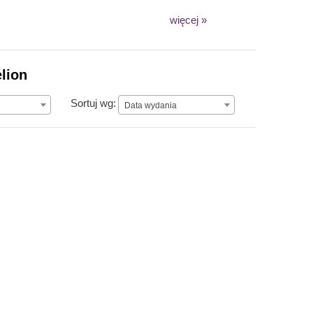
więcej »
elion
Data wydania
Sortuj wg:
Data wydania