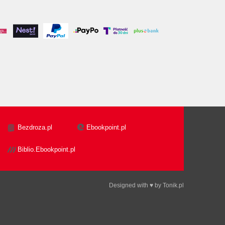
Bezdroza.pl
Ebookpoint.pl
Biblio.Ebookpoint.pl
Designed with ♥ by
Tonik.pl