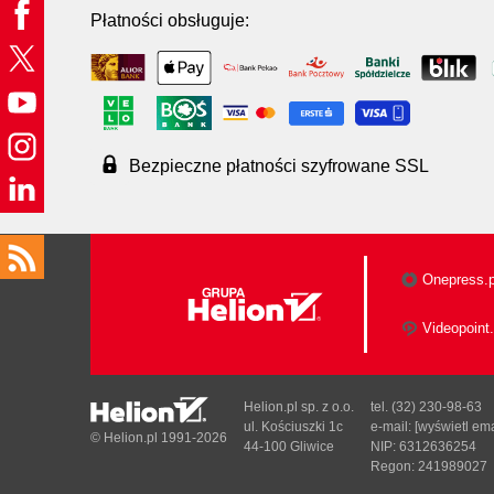
Płatności obsługuje:
Bezpieczne płatności szyfrowane SSL
Onepress.p
Videopoint.
Helion.pl sp. z o.o.
tel. (32) 230-98-63
ul. Kościuszki 1c
e-mail:
[wyświetl ema
© Helion.pl 1991-2026
44-100 Gliwice
NIP: 6312636254
Regon: 241989027