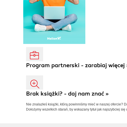
Program partnerski - zarabiaj więcej 
Brak książki? - daj nam znać »
Nie znalazłeś książki, którą powinniśmy mieć w naszej ofercie? 
Dołożymy wszelkich starań, by wskazany tytuł jak najszybciej się 