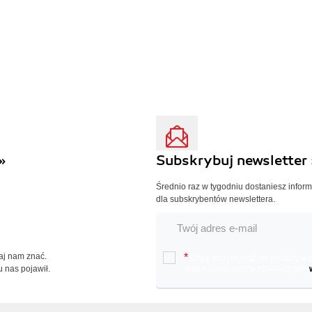
»
Subskrybuj newsletter 
Średnio raz w tygodniu dostaniesz infor
dla subskrybentów newslettera.
Daj nam znać.
*
Chcę otrzymywać na podany e-ma
u nas pojawił.
oraz nowościach wydawniczych.