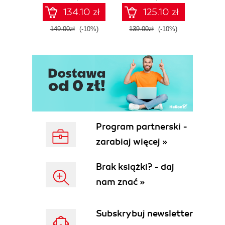
Fourth Edition
Microsoft Fabric -
def
134.10 zł
125.10 zł
Fourth Edition
ATT&C
tool
149.00zł
(-10%)
139.00zł
(-10%)
129.0
E
Program partnerski -
zarabiaj więcej »
Brak książki? - daj
nam znać »
Subskrybuj newsletter