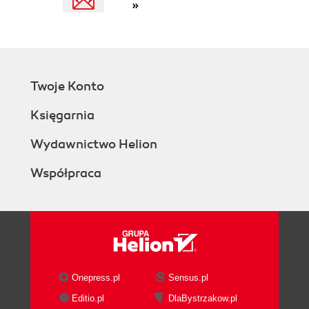
»
Twoje Konto
Księgarnia
Wydawnictwo Helion
Współpraca
Onepress.pl
Sensus.pl
Editio.pl
DlaBystrzakow.pl