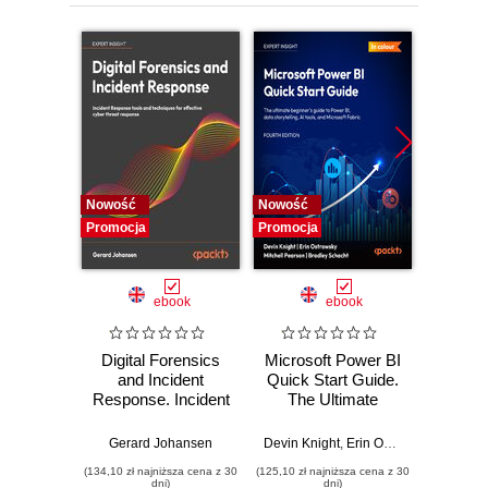
Nowość
Nowość
Nowość
Promocja
Promocja
Promocj
ebook
ebook
Digital Forensics
Microsoft Power BI
Pract
and Incident
Quick Start Guide.
Intel
Response. Incident
The Ultimate
Data-D
Response tools
Beginner's Guide
Hunti
and techniques for
to Power BI, Data
your c
Gerard Johansen
Devin Knight
,
Erin Ostrowsky
,
Mitchel
effective cyber
Storytelling, AI
effor
(134,10 zł najniższa cena z 30
(125,10 zł najniższa cena z 30
(116,10 zł 
threat response -
Tools, and
dete
dni)
dni)