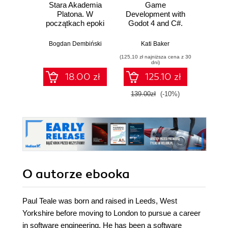
Stara Akademia
Game
Buil
Platona. W
Development with
World 
początkach epoki
Godot 4 and C#.
with U
hellenistycznej
Develop a dynamic
5. Cre
(ostatni okres)
3D game while
op
Bogdan Dembiński
Kati Baker
exploring a robust
enviro
(125,10 zł najniższa cena z 30
(134,10 zł 
node system, level
foliage,
dni)
design, and
mater
18.00 zł
125.10 zł
animations
139.00zł
(-10%)
149.0
O autorze
ebooka
Paul Teale was born and raised in Leeds, West
Yorkshire before moving to London to pursue a career
in software engineering. He has been a software