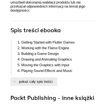
umożliwił dokonania walidacji produktu lub nie
przekazał odpowiednich informacji na temat jego
dostępności.
Spis treści
ebooka
1. Getting Started with Flutter Games
2. Working with the Flame Engine
3. Building a Game Design
4. Drawing and Animating Graphics
5. Moving the Graphics with Input
6. Playing Sound Effects and Music
7. Designing Your Own Levels
pokaż cały spis treści
8. Scaling the game for web and desktop
9. Implementing Advanced Graphics Effects
10. Making Intelligent Enemies With AI
Packt Publishing - inne książki
11. Finishing the Game
12. Appendix: Answers