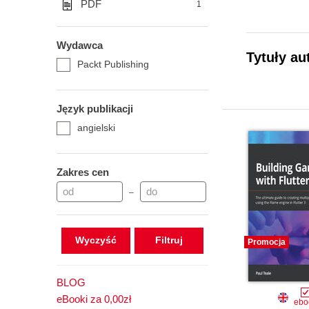
PDF
1
Wydawca
Tytuły au
Packt Publishing
Język publikacji
angielski
Zakres cen
–
Wyczyść
Promocja
BLOG
eBooki za 0,00zł
ebo