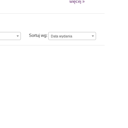
więcej »
Data wydania
Sortuj wg:
Data wydania