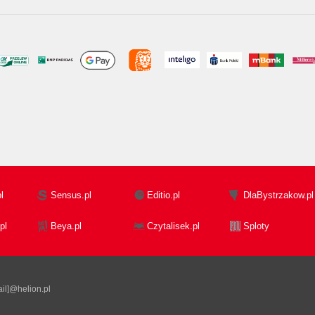
l
Sensus.pl
Editio.pl
DlaBystrzakow.pl
pl
Beya.pl
Czytalisek.pl
Sploty
il]@helion.pl