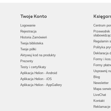
Twoje Konto
Księgar
Logowanie
Centrum po
Rejestracja
Przewodnik 
słabowidząc
Historia Zamówień
Regulamin s
Twoja biblioteka
Polityka pr
Twoje półki
Deklaracja 
Aktywuj kod na produkty
Formy i kos
Prezenty
Formy płatn
Testy i certyfikaty
Usprawnij 
Aplikacja Helion - Android
Blog
Aplikacja Helion - iOS
Newsletter
Aplikacja Helion - AppGallery
Mapa serwi
LiveChat
Kontakt
Reklamacje 