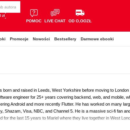
 zł
POMOC
LIVE CHAT
OD O,OOZŁ
oki
Promocje
Nowości
Bestsellery
Darmowe ebooki
s born and raised in Leeds, West Yorkshire before moving to London 
ftware engineer for 25+ years covering backend, web, and mobile, wh
ering Android and more recently Flutter. He has worked on many large
y, Shazam, Visa, NBC, and Channel 5. He is a massive sci-fi fan and 
d for the last 15 years to Mariel where they live together in West Londo