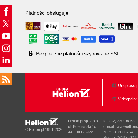
Płatności obsługuje:
Bezpieczne płatności szyfrowane SSL
Onepress.p
Videopoint.
Helion.pl sp. z o.o.
tel. (32) 230-98-63
ul. Kościuszki 1c
e-mail:
[wyświetl ema
© Helion.pl 1991-2026
44-100 Gliwice
NIP: 6312636254
Regon: 241989027