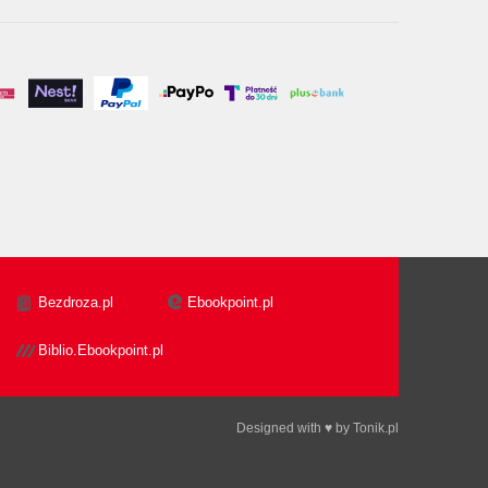
Bezdroza.pl
Ebookpoint.pl
Biblio.Ebookpoint.pl
Designed with ♥ by
Tonik.pl