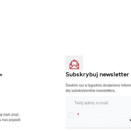
»
Subskrybuj newsletter 
Średnio raz w tygodniu dostaniesz infor
dla subskrybentów newslettera.
Daj nam znać.
*
Chcę otrzymywać na podany e-ma
u nas pojawił.
oraz nowościach wydawniczych.