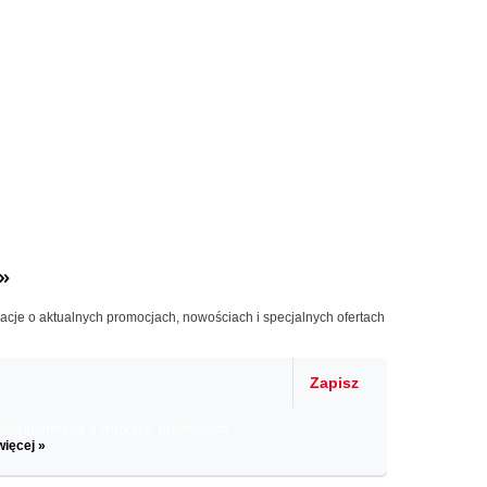
»
macje o aktualnych promocjach, nowościach i specjalnych ofertach
Zapisz
il informacje o zniżkach, promocjach
więcej »