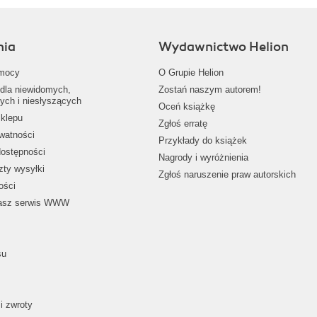
nia
Wydawnictwo Helion
mocy
O Grupie Helion
dla niewidomych,
Zostań naszym autorem!
ych i niesłyszących
Oceń książkę
klepu
Zgłoś erratę
ywatności
Przykłady do książek
dostępności
Nagrody i wyróżnienia
zty wysyłki
Zgłoś naruszenie praw autorskich
ości
nasz serwis WWW
su
i zwroty