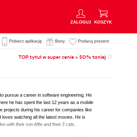
ZALOGUJ
KOSZYK
Pobierz aplikację
Bony
Podaruj prezent
TOP tytuł w super cenie » 50% taniej
to pursue a career in software engineering. He
ere he has spent the last 12 years as a mobile
 projects during his career for companies like
loves watching all the latest movies. He is
n with their son Alfie and their 2 cats.