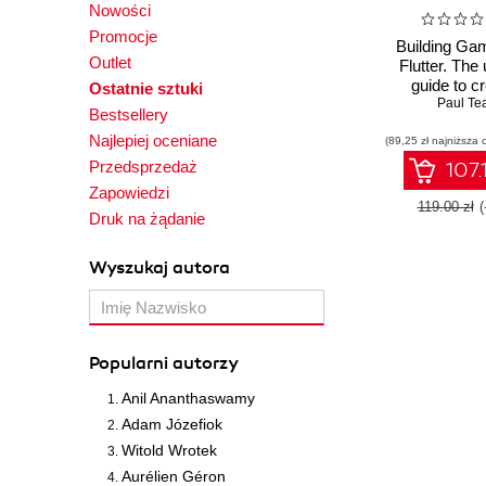
Nowości
Promocje
Building Ga
Outlet
Flutter. The 
guide to cr
Ostatnie sztuki
multiplatfo
Paul Te
Bestsellery
using the Fla
Najlepiej oceniane
(89,25 zł najniższa 
in Flutt
Przedsprzedaż
107.
Zapowiedzi
119.00 zł
(
Druk na żądanie
Wyszukaj autora
Popularni autorzy
Anil Ananthaswamy
Adam Józefiok
Witold Wrotek
Aurélien Géron