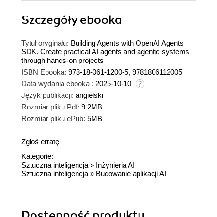
Szczegóły
ebooka
Tytuł oryginału:
Building Agents with OpenAI Agents
SDK. Create practical AI agents and agentic systems
through hands-on projects
ISBN Ebooka:
978-18-061-1200-5, 9781806112005
Data wydania ebooka :
2025-10-10
Język publikacji:
angielski
Rozmiar pliku Pdf:
9.2MB
Rozmiar pliku ePub:
5MB
Zgłoś erratę
Kategorie:
Sztuczna inteligencja
»
Inżynieria AI
Sztuczna inteligencja
»
Budowanie aplikacji AI
Dostępność produktu