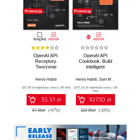
Promocja
Promocja
Bestselle
Nowość
Promocj
książka
ebook
ebook
ksią
OpenAI API.
OpenAI API
Arc
Receptury.
Cookbook. Build
syst
Tworzenie
intelligent
Proj
inteligentnych
applications
skal
aplikacji,
including chatbots,
niez
Henry Habib
Henry Habib
,
Sam McKay
,
Paul Siege
Richard 
chatbotów,
virtual assistants,
oprog
(33,50 zł najniższa cena z 30 dni)
(107,10 zł najniższa cena z 30
(34,50 zł naj
wirtualnych
and content
dni)
asystentów i
generators
35.51 zł
107.10 zł
generatorów treści
67.00zł
(-47%)
119.00zł
(-10%)
69.0