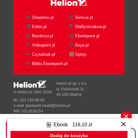
Onepress.pl
Sensus.pl
Editio.pl
DlaBystrzakow.pl
Bezdroza.pl
Ebookpoint.pl
Videopoint.pl
Beya.pl
Czytalisek.pl
Sploty
Biblio.Ebookpoint.pl
Helion.pl sp. z o.o.
ul. Kościuszki 1c
© Helion.pl 1991-2026
44-100 Gliwice
tel. (32) 230-98-63
e-mail:
[wyświetl email]@helion.pl
NIP: 6312636254
Regon: 241989027
Ebook
116,10 zł
Designed with ♥ by
Tonik.pl
Dodaj do koszyka