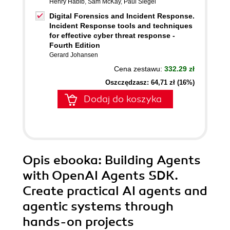
Henry Habib
,
Sam McKay
,
Paul Siegel
Digital Forensics and Incident Response.
Incident Response tools and techniques
for effective cyber threat response -
Fourth Edition
Gerard Johansen
Cena zestawu:
332.29 zł
Oszczędzasz: 64,71 zł (16%)
Dodaj do koszyka
Opis
ebooka
: Building Agents
with OpenAI Agents SDK.
Create practical AI agents and
agentic systems through
hands-on projects