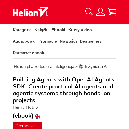
Kategorie
Książki
Ebooki
Kursy video
Audiobooki
Promocje
Nowości
Bestsellery
Darmowe ebooki
Helion.pl
»
Sztuczna inteligencja
»
📚 Inżynieria AI
Building Agents with OpenAI Agents
SDK. Create practical AI agents and
agentic systems through hands-on
projects
Henry Habib
(ebook)
Promocja