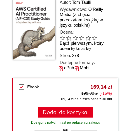
Autor:
Tom Taulli
Wydawnictwo:
O'Reilly
Media
(Z chęcią
przeczytam książkę w
języku polskim)
Ocena:
Bądź pierwszym, który
oceni tę książkę
Stron:
278
Dostępne formaty:
ePub
Mobi
169,14 zł
Ebook
199,00 zł
(-15%)
169,14 zł najniższa cena z 30 dni
Dodaj do koszyka
Dostępny natychmiast po opłaceniu zakupu
lub