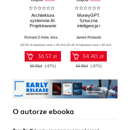
książka
ebook
książka
ebook
Architektura
MoneyGPT.
Jak 
systemów AI.
Sztuczna
wł
Projektowanie
inteligencja i
asyst
skalowalnego i
zagrożenie dla
krok
niezawodnego
globalnej ekonomii
Richard D Avila
,
Imran Ahmad
James Rickards
oprogramowania
(34,50 zł najniższa cena z 30 dni)
(32,45 zł najniższa cena z 30 dni)
(41,27 zł naj
36.57 zł
34.40 zł
69.00zł
(-47%)
64.90zł
(-47%)
59.0
O autorze
ebooka