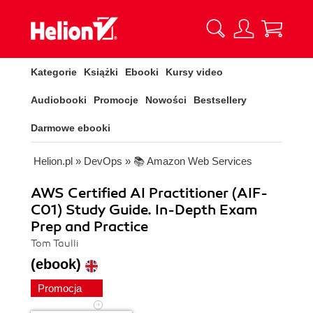
Kategorie
Książki
Ebooki
Kursy video
Audiobooki
Promocje
Nowości
Bestsellery
Darmowe ebooki
Helion.pl
»
DevOps
»
📚 Amazon Web Services
AWS Certified AI Practitioner (AIF-
C01) Study Guide. In-Depth Exam
Prep and Practice
Tom Taulli
(ebook)
Promocja