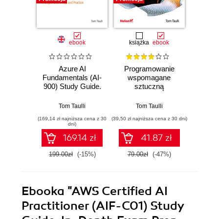
ebook
książka
ebook
Azure AI
Programowanie
AI-
Fundamentals (AI-
wspomagane
Pro
900) Study Guide.
sztuczną
In-Depth Exam
inteligencją.
To
Prep and Practice
Lepsze
Tom Taulli
Tom Taulli
planowanie,
(169,14 zł najniższa cena z 30
(39,50 zł najniższa cena z 30 dni)
(169,14 zł 
kodowanie,
dni)
testowanie i
169.14 zł
41.87 zł
wdrażanie
199.00zł
(-15%)
79.00zł
(-47%)
199.0
Ebooka
"AWS Certified AI
Practitioner (AIF-C01) Study