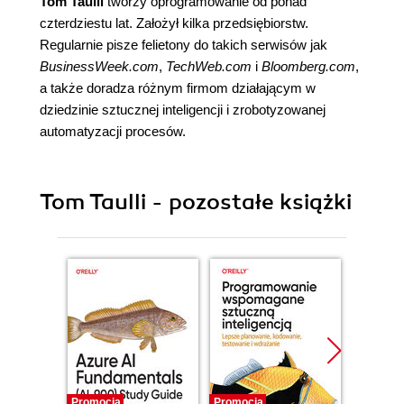
Tom Taulli
tworzy oprogramowanie od ponad
czterdziestu lat. Założył kilka przedsiębiorstw.
Regularnie pisze felietony do takich serwisów jak
BusinessWeek.com
,
TechWeb.com
i
Bloomberg.com
,
a także doradza różnym firmom działającym w
dziedzinie sztucznej inteligencji i zrobotyzowanej
automatyzacji procesów.
Tom Taulli - pozostałe książki
Promocja
Promocja
Promocj