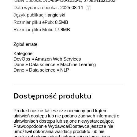
ISBN Ebooka:
979-83-416-2230-2, 9798341622302
Data wydania ebooka :
2025-08-14
Język publikacji:
angielski
Rozmiar pliku ePub:
8.5MB
Rozmiar pliku Mobi:
17.9MB
Zgłoś erratę
Kategorie:
DevOps
»
Amazon Web Services
Dane
»
Data science
»
Machine Learning
Dane
»
Data science
»
NLP
Dostępność produktu
Produkt nie został jeszcze oceniony pod kątem
ułatwień dostępu lub nie podano żadnych informacji o
ułatwieniach dostępu lub są one niewystarczające.
Prawdopodobnie Wydawca/Dostawca jeszcze nie
umożliwił dokonania walidacji produktu lub nie
przekazał odpowiednich informacji na temat jego