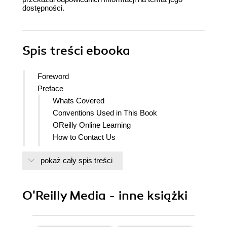
dostępności.
Spis treści
ebooka
Foreword
Preface
Whats Covered
Conventions Used in This Book
OReilly Online Learning
How to Contact Us
Acknowledgments
pokaż cały spis treści
1. Why Certify? An Introduction to the AWS AI
Practitioner Exam
Why Should You Take This Exam?
O'Reilly Media - inne książki
Recognition
The Growth of AI
AWS Remains Dominant