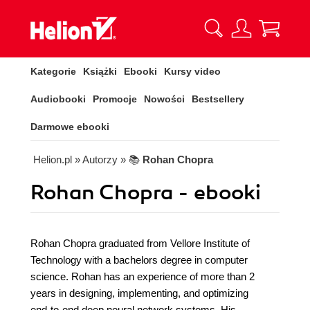
Kategorie
Książki
Ebooki
Kursy video
Audiobooki
Promocje
Nowości
Bestsellery
Darmowe ebooki
Helion.pl
» Autorzy
» 📚
Rohan Chopra
Rohan Chopra - ebooki
Rohan Chopra graduated from Vellore Institute of
Technology with a bachelors degree in computer
science. Rohan has an experience of more than 2
years in designing, implementing, and optimizing
end-to-end deep neural network systems. His