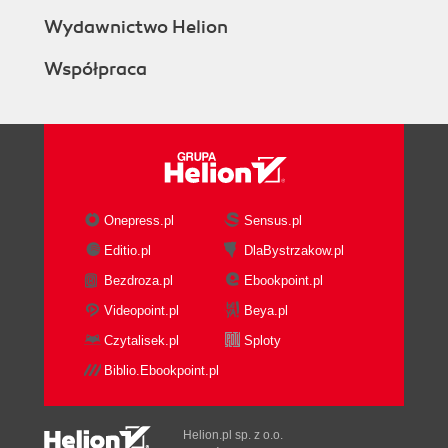
Wydawnictwo Helion
Współpraca
Onepress.pl
Sensus.pl
Editio.pl
DlaBystrzakow.pl
Bezdroza.pl
Ebookpoint.pl
Videopoint.pl
Beya.pl
Czytalisek.pl
Sploty
Biblio.Ebookpoint.pl
Helion.pl sp. z o.o.