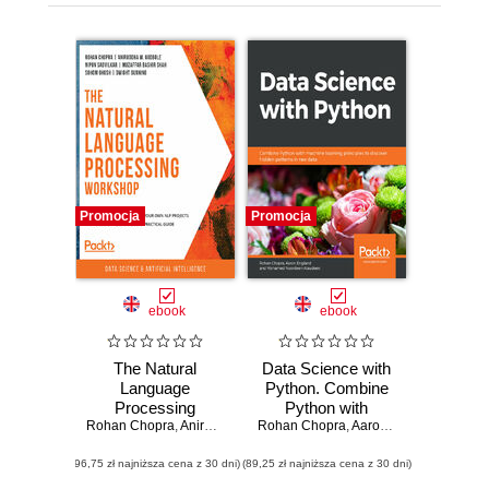
Promocja
Promocja
ebook
ebook
The Natural
Data Science with
Language
Python. Combine
Processing
Python with
Rohan Chopra
Workshop.
,
Aniruddha M. Godbole
Rohan Chopra
machine learning
,
Nipun Sadvilkar
,
Aaron England
,
Muzaffar B
,
Moham
Confidently design
principles to
(96,75 zł najniższa cena z 30 dni)
and build your own
(89,25 zł najniższa cena z 30 dni)
discover hidden
NLP projects with
patterns in raw