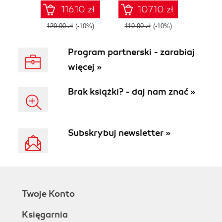
this easy-to-
data
116.10 zł
107.10 zł
understand
practical guide
129.00 zł
(-10%)
119.00 zł
(-10%)
Program partnerski - zarabiaj
więcej »
Brak książki? - daj nam znać »
Subskrybuj newsletter »
Twoje Konto
Księgarnia