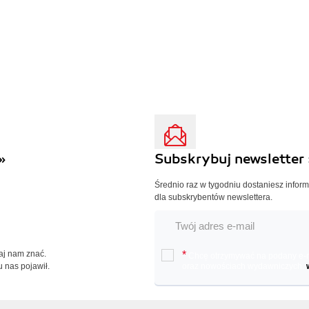
»
Subskrybuj newsletter 
Średnio raz w tygodniu dostaniesz infor
dla subskrybentów newslettera.
Daj nam znać.
*
Chcę otrzymywać na podany e-ma
u nas pojawił.
oraz nowościach wydawniczych.