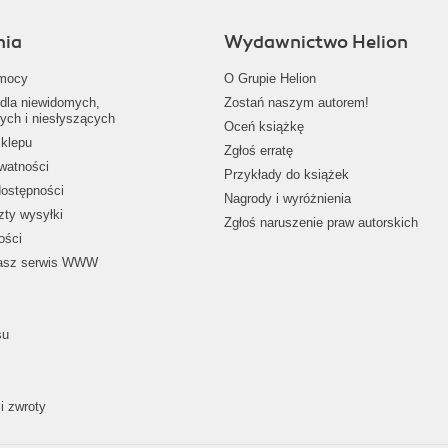
nia
Wydawnictwo Helion
mocy
O Grupie Helion
dla niewidomych,
Zostań naszym autorem!
ych i niesłyszących
Oceń książkę
klepu
Zgłoś erratę
ywatności
Przykłady do książek
dostępności
Nagrody i wyróżnienia
zty wysyłki
Zgłoś naruszenie praw autorskich
ości
nasz serwis WWW
su
i zwroty