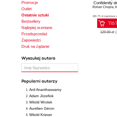
Promocje
Confidently d
Rohan Chopra
build your 
,
An
Outlet
projects with 
Ostatnie sztuki
(96,75 zł najniższa 
to-understand
Bestsellery
guid
116.
Najlepiej oceniane
129.00 zł
Przedsprzedaż
Zapowiedzi
Druk na żądanie
Wyszukaj autora
Popularni autorzy
Anil Ananthaswamy
Adam Józefiok
Witold Wrotek
Aurélien Géron
Witold Krieser