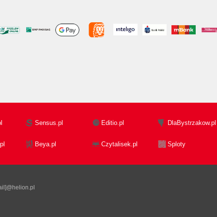
l
Sensus.pl
Editio.pl
DlaBystrzakow.pl
pl
Beya.pl
Czytalisek.pl
Sploty
il]@helion.pl