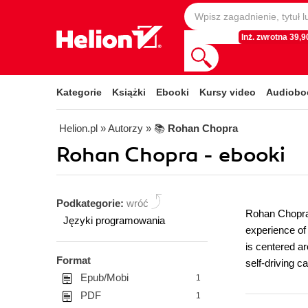
Inż. zwrotna 39,90
Kategorie
Książki
Ebooki
Kursy video
Audiobo
Helion.pl
» Autorzy
» 📚
Rohan Chopra
Rohan Chopra - ebooki
Podkategorie:
wróć
Rohan Chopra 
Języki programowania
experience of
is centered a
Format
self-driving c
Epub/Mobi
1
PDF
1