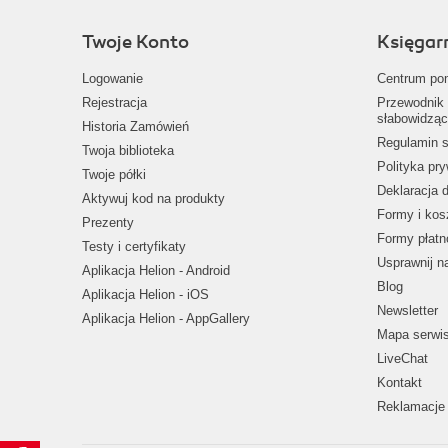
Twoje Konto
Księgar
Logowanie
Centrum po
Rejestracja
Przewodnik 
słabowidząc
Historia Zamówień
Regulamin s
Twoja biblioteka
Polityka pr
Twoje półki
Deklaracja 
Aktywuj kod na produkty
Formy i kos
Prezenty
Formy płatn
Testy i certyfikaty
Usprawnij 
Aplikacja Helion - Android
Blog
Aplikacja Helion - iOS
Newsletter
Aplikacja Helion - AppGallery
Mapa serwi
LiveChat
Kontakt
Reklamacje 