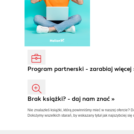
Program partnerski - zarabiaj więcej 
Brak książki? - daj nam znać »
Nie znalazłeś książki, którą powinniśmy mieć w naszej ofercie? 
Dołożymy wszelkich starań, by wskazany tytuł jak najszybciej się 