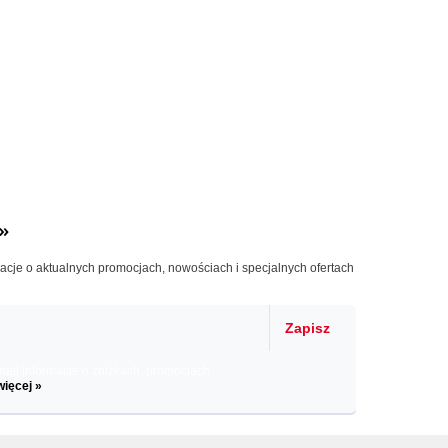
»
macje o aktualnych promocjach, nowościach i specjalnych ofertach
Zapisz
il informacje o zniżkach, promocjach
więcej »