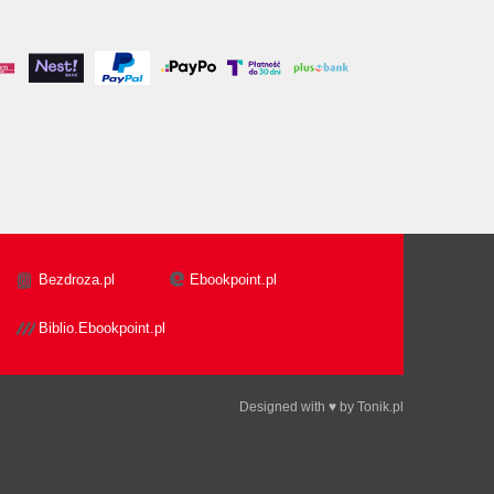
Bezdroza.pl
Ebookpoint.pl
Biblio.Ebookpoint.pl
Designed with ♥ by
Tonik.pl