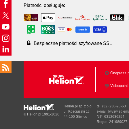
Płatności obsługuje:
Bezpieczne płatności szyfrowane SSL
Onepress.p
Videopoint.
Helion.pl sp. z o.o.
tel. (32) 230-98-63
ul. Kościuszki 1c
e-mail:
[wyświetl ema
© Helion.pl 1991-2026
44-100 Gliwice
NIP: 6312636254
Regon: 241989027