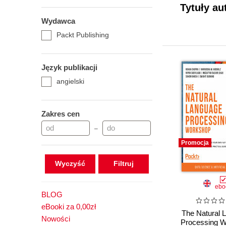
Tytuły au
Wydawca
Packt Publishing
Język publikacji
angielski
Zakres cen
–
Promocja
Wyczyść
ebo
BLOG
eBooki za 0,00zł
The Natural 
Nowości
Processing W