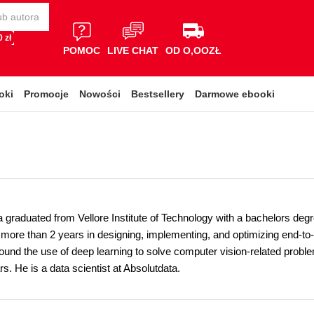
 zł
POMOC
LIVE CHAT
OD O,OOZŁ
oki
Promocje
Nowości
Bestsellery
Darmowe ebooki
graduated from Vellore Institute of Technology with a bachelors de
 more than 2 years in designing, implementing, and optimizing end-t
round the use of deep learning to solve computer vision-related pro
ars. He is a data scientist at Absolutdata.