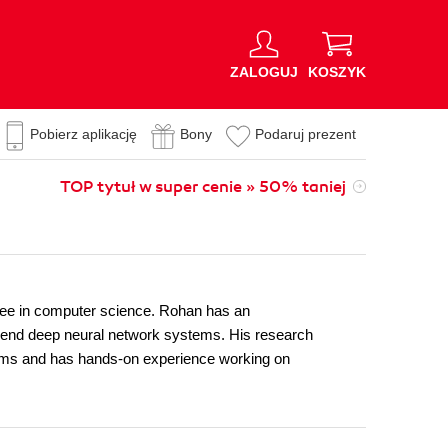
ZALOGUJ
KOSZYK
Pobierz aplikację
Bony
Podaruj prezent
TOP tytuł w super cenie » 50% taniej
gree in computer science. Rohan has an
o-end deep neural network systems. His research
blems and has hands-on experience working on