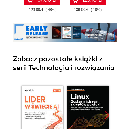
67.08 zł
125.10 zł
129.00zł
(-48%)
139.00zł
(-10%)
99.9
Zobacz pozostałe książki z
serii Technologia i rozwiązania