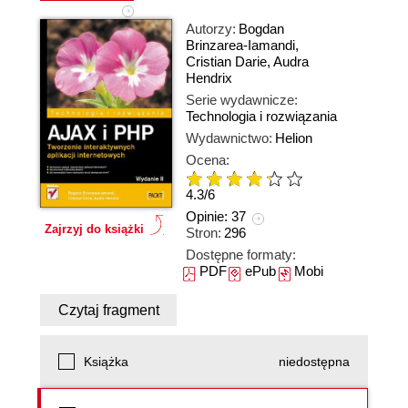
Autorzy:
Bogdan
Brinzarea-Iamandi
,
Cristian Darie
,
Audra
Hendrix
Serie wydawnicze:
Technologia i rozwiązania
Wydawnictwo:
Helion
Ocena:
4.3
/
6
Opinie:
37
Zajrzyj do książki
Stron:
296
Dostępne formaty:
PDF
ePub
Mobi
Czytaj fragment
Książka
niedostępna