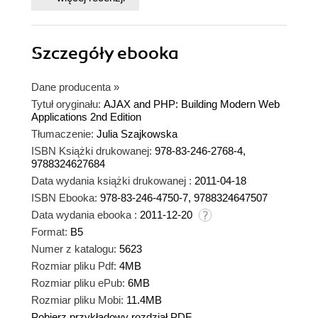
Szczegóły
ebooka
Dane producenta
»
Tytuł oryginału:
AJAX and PHP: Building Modern Web
Applications 2nd Edition
Tłumaczenie:
Julia Szajkowska
ISBN Książki drukowanej:
978-83-246-2768-4,
9788324627684
Data wydania książki drukowanej :
2011-04-18
ISBN Ebooka:
978-83-246-4750-7, 9788324647507
Data wydania ebooka :
2011-12-20
Format:
B5
Numer z katalogu:
5623
Rozmiar pliku Pdf:
4MB
Rozmiar pliku ePub:
6MB
Rozmiar pliku Mobi:
11.4MB
Pobierz przykładowy rozdział PDF