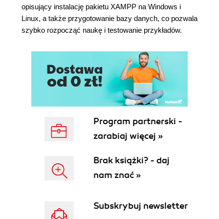
Przetwarzanie danych (142)
opisujący instalację pakietu XAMPP na Windows i
Łączenie się z bazą danych i wykonywanie
Linux, a także przygotowanie bazy danych, co pozwala
zapytań (143)
szybko rozpocząć naukę i testowanie przykładów.
Podsumowanie (149)
Rozdział 5. Weryfikacja poprawności
wprowadzanych danych za pomocą AJAX (151)
Implementacja weryfikacji poprawności danych z
zastosowaniem technologii AJAX (152)
Obiekt klasy XMLHttpRequest, wersja 2. (156)
Weryfikacja danych z wykorzystaniem możliwości
Program partnerski -
technologii AJAX (164)
zarabiaj więcej »
Podsumowanie (185)
Rozdział 6. Debugowanie i profilowanie aplikacji
Brak książki? - daj
nam znać »
AJAX (187)
Debugowanie i profilowanie kodu w przeglądarce
Internet Explorer (188)
Subskrybuj newsletter
Uruchamianie debugowania w