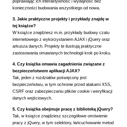
poprawiając ich interaktywność i wydajność bez
Programowanie obiektowe w języku JavaScript
konieczności budowania wszystkiego od nowa.
(91)
W języku JavaScript obiekty są słownikami
3. Jakie praktyczne projekty i przykłady znajdę w
(92)
tej książce?
Funkcje w języku JavaScript (94)
W książce znajdziesz m.in. przykłady budowy czatu
Funkcje JavaScript jako obiekty
internetowego z wykorzystaniem AJAX i jQuery oraz
pierwszej klasy (95)
arkusza danych. Projekty te ilustrują praktyczne
Funkcje wewnętrzne (96)
zastosowania omawianych technologii krok po kroku.
Domknięcia (97)
4. Czy książka omawia zagadnienia związane z
Klasy w języku JavaScript (98)
bezpieczeństwem aplikacji AJAX?
Konstruktory (98)
Tak, jeden z rozdziałów poświęcony jest
Diagramy klas (100)
bezpieczeństwu, w tym ochronie przed atakami XSS,
Odwołania do funkcji zewnętrznych (102)
CSRF oraz zabezpieczaniu plików cookie i weryfikacji
Prototypy (103)
danych wejściowych.
Właściwości i metody instancji (104)
Metody i właściwości statyczne (105)
5. Czy książka obejmuje pracę z biblioteką jQuery?
Prywatni uczestnicy klasy (106)
Tak, w książce znajdziesz szczegółowe omówienie
Kontekst wykonania w języku JavaScript
pracy z jQuery, w tym selektory, łańcuchowanie metod
(107)