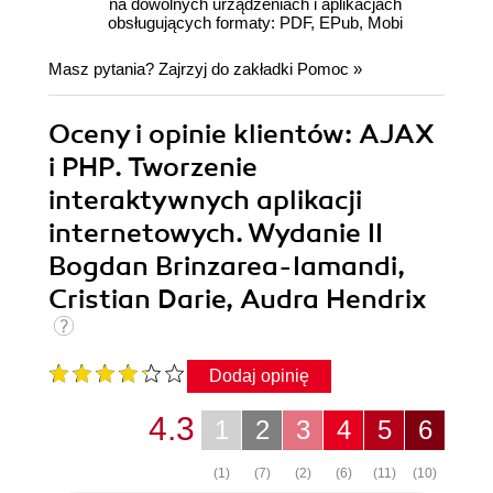
na dowolnych urządzeniach i aplikacjach
obsługujących formaty: PDF, EPub, Mobi
Masz pytania? Zajrzyj do zakładki
Pomoc
»
Oceny i opinie klientów: AJAX
i PHP. Tworzenie
interaktywnych aplikacji
internetowych. Wydanie II
Bogdan Brinzarea-Iamandi,
Cristian Darie, Audra Hendrix
Dodaj opinię
4.3
1
2
3
4
5
6
(1)
(7)
(2)
(6)
(11)
(10)