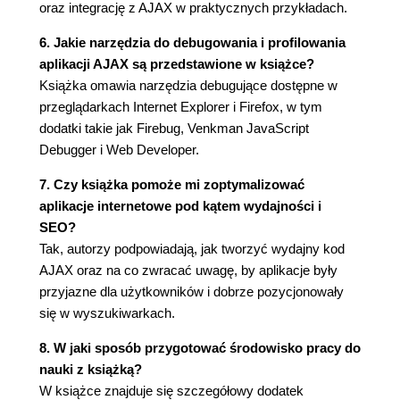
oraz integrację z AJAX w praktycznych przykładach.
Kiedy var x, kiedy this.x, a kiedy x? (109)
Praca we właściwym kontekście (110)
6. Jakie narzędzia do debugowania i profilowania
Praktyczne zagadnienia programowania
aplikacji AJAX są przedstawione w książce?
obiektowego w JavaScript - wstęp do notacji
Książka omawia narzędzia debugujące dostępne w
JSON (112)
przeglądarkach Internet Explorer i Firefox, w tym
Idea formatu JSON (113)
dodatki takie jak Firebug, Venkman JavaScript
Prosty przykład pracy z danymi w formacie
Debugger i Web Developer.
JSON (114)
7. Czy książka pomoże mi zoptymalizować
Podsumowanie (117)
aplikacje internetowe pod kątem wydajności i
Rozdział 4. Skrypty PHP i używanie MySQL po
SEO?
stronie serwera (119)
Tak, autorzy podpowiadają, jak tworzyć wydajny kod
AJAX oraz na co zwracać uwagę, by aplikacje były
PHP, DOM i XML (120)
przyjazne dla użytkowników i dobrze pozycjonowały
Język PHP i format JSON (125)
się w wyszukiwarkach.
Przekazywanie zmiennych i obsługa błędów w
języku PHP (129)
8. W jaki sposób przygotować środowisko pracy do
Praca z bazą MySQL (139)
nauki z książką?
Tworzenie tabel w bazie danych (139)
W książce znajduje się szczegółowy dodatek