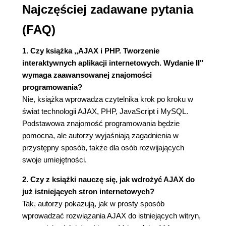
Najczęściej zadawane pytania
Tworzenie lepszych obiektów dla
przeglądarki Internet Explorer 6 (66)
(FAQ)
Inicjowanie żądania za pomocą obiektu klasy
XMLHttpRequest (68)
1. Czy książka ,,AJAX i PHP. Tworzenie
Obsługa odpowiedzi przysyłanych z serwera
interaktywnych aplikacji internetowych. Wydanie II"
(70)
wymaga zaawansowanej znajomości
Praca z dokumentami XML (78)
programowania?
Więcej na temat obsługi błędów i zwracania
Nie, książka wprowadza czytelnika krok po kroku w
wyjątków (84)
świat technologii AJAX, PHP, JavaScript i MySQL.
Tworzenie struktury pliku XML (85)
Podstawowa znajomość programowania będzie
Podsumowanie (86)
pomocna, ale autorzy wyjaśniają zagadnienia w
Rozdział 3. Obiektowy JavaScript (87)
przystępny sposób, także dla osób rozwijających
Dlaczego język JavaScript ma tak duże
swoje umiejętności.
znaczenie? (88)
2. Czy z książki nauczę się, jak wdrożyć AJAX do
Idea programowania obiektowego (88)
już istniejących stron internetowych?
Hermetyzacja (89)
Tak, autorzy pokazują, jak w prosty sposób
Dziedziczenie (90)
wprowadzać rozwiązania AJAX do istniejących witryn,
Polimorfizm (91)