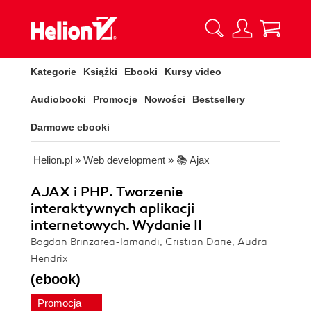
Kategorie
Książki
Ebooki
Kursy video
Audiobooki
Promocje
Nowości
Bestsellery
Darmowe ebooki
Helion.pl
»
Web development
»
📚 Ajax
AJAX i PHP. Tworzenie
interaktywnych aplikacji
internetowych. Wydanie II
Bogdan Brinzarea-Iamandi, Cristian Darie, Audra
Hendrix
(ebook)
Promocja