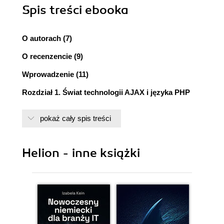
Spis treści
ebooka
O autorach (7)
O recenzencie (9)
Wprowadzenie (11)
Rozdział 1. Świat technologii AJAX i języka PHP
(17)
pokaż cały spis treści
Ogólny zarys (18)
Technologia AJAX a Web 2.0 (19)
Strony internetowe od 1990 roku (20)
Helion - inne książki
Protokół HTTP i język HTML (20)
PHP i inne technologie strony serwera (22)
JavaScript i inne technologie strony klienta
(22)
Czego zatem brakuje? (24)
Świat technologii AJAX (24)