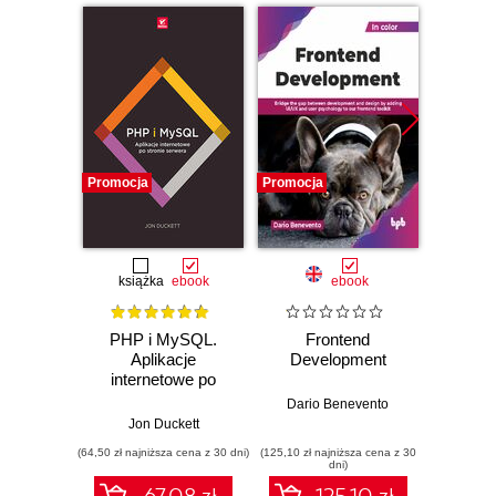
Promocja
Promocja
Promocj
książka
ebook
ebook
PHP i MySQL.
Frontend
Web D
Aplikacje
Development
with 
internetowe po
and 
stronie serwera
Dario Benevento
Jon Duckett
Kev
(64,50 zł najniższa cena z 30 dni)
(125,10 zł najniższa cena z 30
(89,91 zł naj
dni)