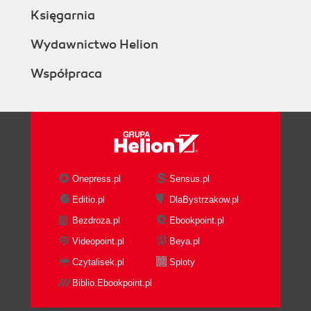
Księgarnia
Wydawnictwo Helion
Współpraca
Onepress.pl
Sensus.pl
Editio.pl
DlaBystrzakow.pl
Bezdroza.pl
Ebookpoint.pl
Videopoint.pl
Beya.pl
Czytalisek.pl
Sploty
Biblio.Ebookpoint.pl