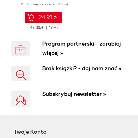
(23,50 zł najniższa cena z 30 dni)
Wydanie II
24.91 zł
47.00zł
(-47%)
Program partnerski - zarabiaj
więcej »
Brak książki? - daj nam znać »
Subskrybuj newsletter »
Twoje Konto