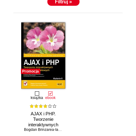
Filtruj »
Promocja
książka
ebook
AJAX i PHP.
Tworzenie
interaktywnych
aplikacji
Bogdan Brinzarea-Iamandi
,
Cristian Darie
,
Audra Hendrix
internetowych.