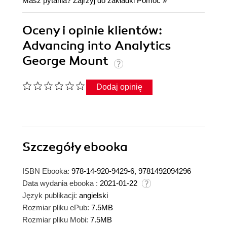
Masz pytania? Zajrzyj do zakładki
Pomoc
»
Oceny i opinie klientów:
Advancing into Analytics
George Mount
Dodaj opinię
Szczegóły
ebooka
ISBN Ebooka:
978-14-920-9429-6, 9781492094296
Data wydania ebooka :
2021-01-22
Język publikacji:
angielski
Rozmiar pliku ePub:
7.5MB
Rozmiar pliku Mobi:
7.5MB