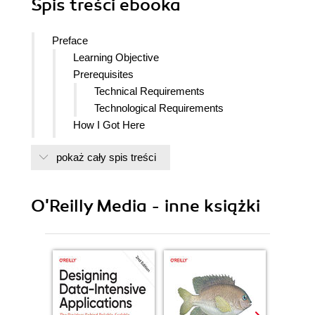
Spis treści
ebooka
Preface
Learning Objective
Prerequisites
Technical Requirements
Technological Requirements
How I Got Here
Excel Bad, Coding Good
pokaż cały spis treści
The Instructional Benefits of Excel
Book Overview
End-of-Chapter Exercises
O'Reilly Media - inne książki
This Is Not a Laundry List
Dont Panic
Conventions Used in This Book
Using Code Examples
OReilly Online Learning
How to Contact Us
Acknowledgments