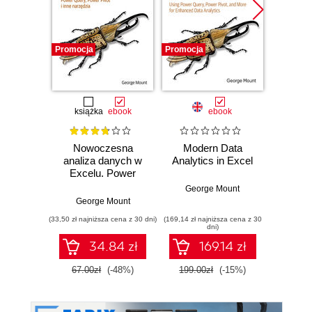
Promocja
Promocja
Promocj
książka
ebook
ebook
ksią
Nowoczesna
Modern Data
Zaaw
analiza danych w
Analytics in Excel
anali
Excelu. Power
Jak 
Query, Power Pivot
arkusz
George Mount
i inne narzędzia
Pyt
George Mount
Geo
(33,50 zł najniższa cena z 30 dni)
(169,14 zł najniższa cena z 30
(29,95 zł naj
dni)
34.84 zł
169.14 zł
67.00zł
(-48%)
199.00zł
(-15%)
59.9