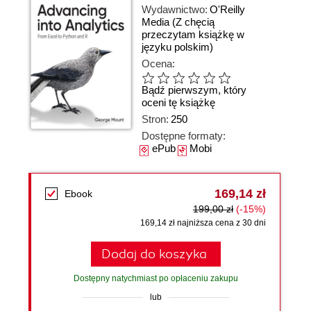
Wydawnictwo:
O'Reilly
Media
(Z chęcią
przeczytam książkę w
języku polskim)
Ocena:
Bądź pierwszym, który
oceni tę książkę
Stron:
250
Dostępne formaty:
ePub
Mobi
169,14 zł
Ebook
199,00 zł
(-15%)
169,14 zł najniższa cena z 30 dni
Dodaj do koszyka
Dostępny natychmiast po opłaceniu zakupu
lub