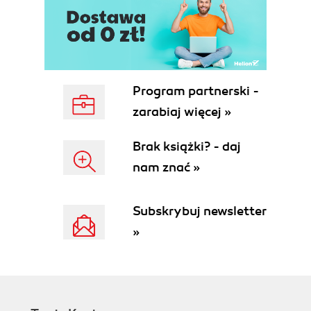
Unconditional and Conditional Probability
Probability Distributions
Discrete Probability Distributions
Continuous Probability Distributions
Conclusion
Exercises
Program partnerski -
3. Foundations of Inferential Statistics
zarabiaj więcej »
The Framework of Statistical Inference
Collect a Representative Sample
Brak książki? - daj
State the Hypotheses
nam znać »
Formulate an Analysis Plan
Analyze the Data
Make a Decision
Subskrybuj newsletter
Its Your Worldthe Datas Only Living in It
»
Conclusion
Exercises
4. Correlation and Regression
Correlation Does Not Imply Causation
Introducing Correlation