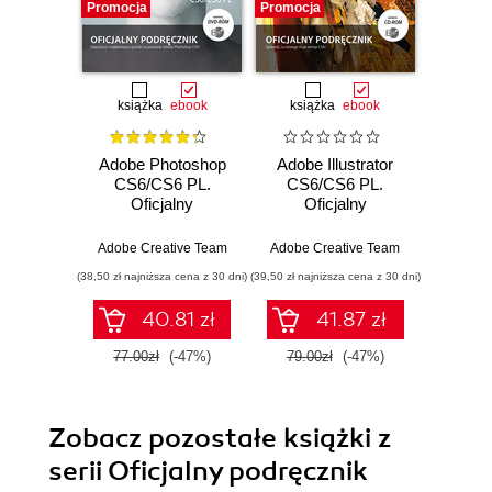
Promocja
Promocja
Promocj
książka
ebook
książka
ebook
ksią
Adobe Photoshop
Adobe Illustrator
Adobe
CS6/CS6 PL.
CS6/CS6 PL.
CS6
Oficjalny
Oficjalny
Of
podręcznik
podręcznik
po
Adobe Creative Team
Adobe Creative Team
Adobe C
(38,50 zł najniższa cena z 30 dni)
(39,50 zł najniższa cena z 30 dni)
(39,50 zł naj
40.81 zł
41.87 zł
77.00zł
(-47%)
79.00zł
(-47%)
79.0
Zobacz pozostałe książki z
serii Oficjalny podręcznik