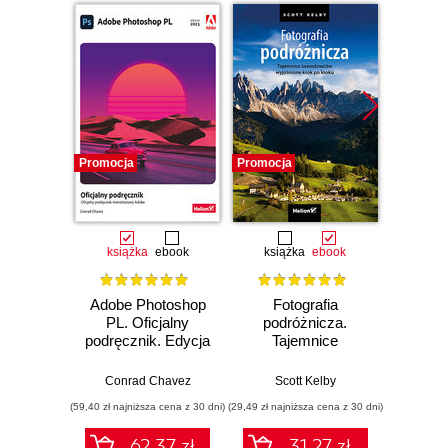
Promocja
Promocja
Promocj
książka
ebook
książka
ebook
ksią
Adobe Photoshop
Fotografia
Sekre
PL. Oficjalny
podróżnicza.
fotogra
podręcznik. Edycja
Tajemnice
Prof
2023
zawodowców
zdjęc
wyjaśnione krok po
Conrad Chavez
Scott Kelby
Sc
kroku
(59,40 zł najniższa cena z 30 dni)
(29,49 zł najniższa cena z 30 dni)
(35,40 zł naj
62.37 zł
31.27 zł