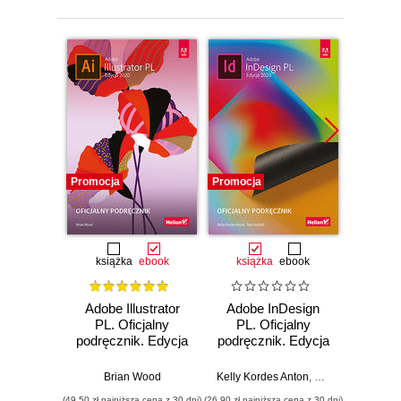
Promocja
Promocja
Promocj
książka
ebook
książka
ebook
ksią
Adobe Illustrator
Adobe InDesign
Adobe
PL. Oficjalny
PL. Oficjalny
Pro CC
podręcznik. Edycja
podręcznik. Edycja
pod
2020
2020
Wy
Brian Wood
Kelly Kordes Anton
,
Tina DeJarld
Ma
(49,50 zł najniższa cena z 30 dni)
(26,90 zł najniższa cena z 30 dni)
(44,50 zł naj