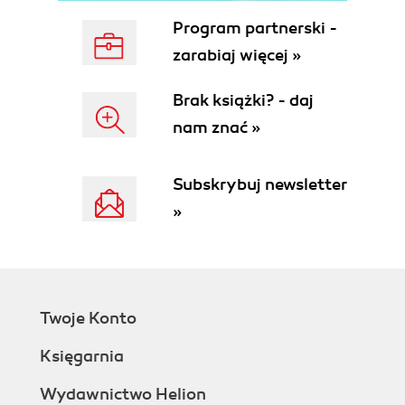
Dopasowanie jasności za pomocą narzędzia
Program partnerski -
Dodge (Rozjaśnianie) (88)
Dopasowanie nasycenia za pomocą narzędzia
zarabiaj więcej »
Sponge (Gąbka) (89)
Stosowanie filtru Unsharp Mask (Maska
Brak książki? - daj
wyostrzająca) (90)
nam znać »
Porównanie efektów korekty ręcznej i
automatycznej (92)
Subskrybuj newsletter
Zapisywanie obrazu na potrzeby druku
czterokolorowego (93)
»
Pytania na podsumowanie i odpowiedzi (94)
3. Retuszowanie i naprawianie fotografii
Tematyka lekcji (97)
Rozpoczynamy pracę (97)
Twoje Konto
Retuszowanie za pomocą narzędzia Clone Stamp
(Stempel) (99)
Księgarnia
Korzystanie z narzędzia Spot Healing Brush
(Punktowy pędzel korygujący) (101)
Wydawnictwo Helion