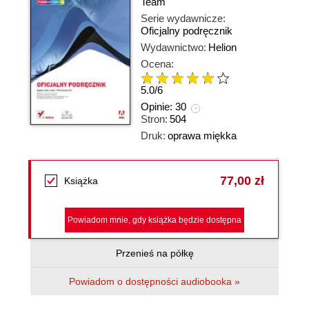
Team
Serie wydawnicze:
Oficjalny podręcznik
Wydawnictwo:
Helion
Ocena:
5.0
/
6
Opinie:
30
Stron:
504
Druk:
oprawa miękka
77,00 zł
Książka
Powiadom mnie, gdy książka będzie dostępna
Przenieś na półkę
Powiadom o dostępności audiobooka »