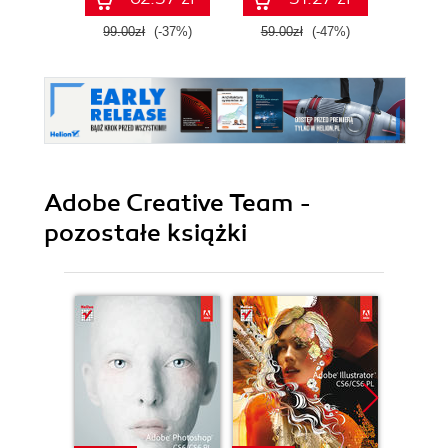
99.00zł
(-37%)
59.00zł
(-47%)
59.0
Adobe Creative Team -
pozostałe książki