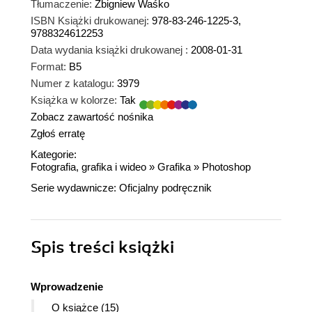
Tłumaczenie:
Zbigniew Waśko
ISBN Książki drukowanej:
978-83-246-1225-3,
9788324612253
Data wydania książki drukowanej :
2008-01-31
Format:
B5
Numer z katalogu:
3979
Książka w kolorze:
Tak
Zobacz zawartość nośnika
Zgłoś erratę
Kategorie:
Fotografia, grafika i wideo
»
Grafika
»
Photoshop
Serie wydawnicze:
Oficjalny podręcznik
Spis treści
książki
Wprowadzenie
O książce (15)