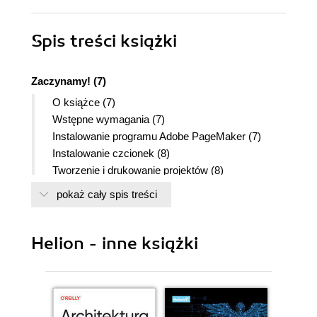
Spis treści
książki
Zaczynamy! (7)
O książce (7)
Wstępne wymagania (7)
Instalowanie programu Adobe PageMaker (7)
Instalowanie czcionek (8)
Tworzenie i drukowanie projektów (8)
Instalowanie PPD (tylko dla Windows) (9)
pokaż cały spis treści
Kopiowanie plików z dysku dołączonego do
książki (9)
Zasoby dodatkowe (10)
Helion - inne książki
Rozdział 1. Ulotka (11)
Lokalizacja plików i czcionek (12)
Przywracanie standardowych ustawień programu
(12)