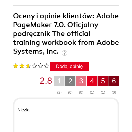
Oceny i opinie klientów: Adobe
PageMaker 7.0. Oficjalny
podręcznik The official
training workbook from Adobe
Systems, Inc.
Dodaj opinię
2.8
1
2
3
4
5
6
(2)
(0)
(0)
(1)
(1)
(0)
Niezła.