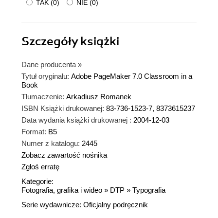
TAK
(
0
)
NIE
(
0
)
Szczegóły
książki
Dane producenta
»
Tytuł oryginału:
Adobe PageMaker 7.0 Classroom in a
Book
Tłumaczenie:
Arkadiusz Romanek
ISBN Książki drukowanej:
83-736-1523-7, 8373615237
Data wydania książki drukowanej :
2004-12-03
Format:
B5
Numer z katalogu:
2445
Zobacz zawartość nośnika
Zgłoś erratę
Kategorie:
Fotografia, grafika i wideo
»
DTP
»
Typografia
Serie wydawnicze:
Oficjalny podręcznik