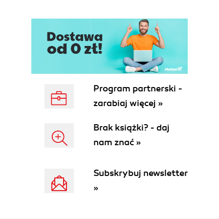
Składanie strony wzorcowej (74)
Składanie pierwszej strony (81)
Składanie drugiej strony (92)
Składanie trzeciej strony (96)
Drukowanie propozycji (99)
Pytania kontrolne (99)
Odpowiedzi (100)
Program partnerski -
Rozdział 4. Książeczka do płyty (101)
zarabiaj więcej »
Zanim rozpoczniemy (102)
Składanie strony wzorcowej (103)
Brak książki? - daj
Składanie okładki książeczki (108)
nam znać »
Składanie pierwszej rozkładówki dwustronicowej
(115)
Składanie drugiej rozkładówki dwustronicowej
Subskrybuj newsletter
(122)
»
Składanie ostatniej rozkładówki (127)
Składanie tylnej okładki (129)
Budowanie książeczki (129)