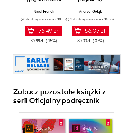
InDesign, wyd. 4
Procesy
ś
zaawa
Nigel French
Andrzej Gołąb
Andrzej 
(76,49 zł najniższa cena z 30 dni)
(53,40 zł najniższa cena z 30 dni)
(19,95 zł naj
76.49 zł
56.07 zł
89.99zł
(-15%)
89.00zł
(-37%)
39.9
Zobacz pozostałe książki z
serii Oficjalny podręcznik