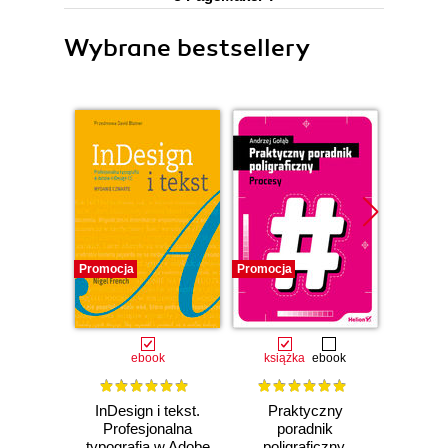
Wybrane bestsellery
Promocja
Promocja
Promocj
ebook
książka
ebook
ksią
InDesign i tekst.
Praktyczny
Kom
Profesjonalna
poradnik
typografia w Adobe
poligraficzny.
dokum