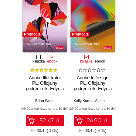
Promocja
Promocja
Promocj
książka
ebook
książka
ebook
ksią
Adobe Illustrator
Adobe InDesign
Adobe
PL. Oficjalny
PL. Oficjalny
Pro CC
podręcznik. Edycja
podręcznik. Edycja
pod
2020
2020
Wy
Brian Wood
Kelly Kordes Anton
,
Tina DeJarld
Ma
(49,50 zł najniższa cena z 30 dni)
(26,90 zł najniższa cena z 30 dni)
(44,50 zł naj
52.47 zł
26.90 zł
99.00zł
(-47%)
89.00zł
(-70%)
89.0