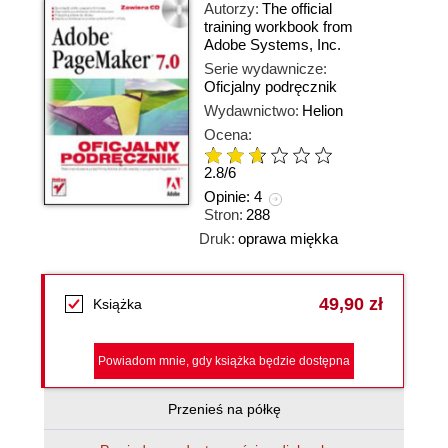
Autorzy:
The official
training workbook from
Adobe Systems
,
Inc.
Serie wydawnicze:
Oficjalny podręcznik
Wydawnictwo:
Helion
Ocena:
2.8
/
6
Opinie:
4
Stron:
288
Druk:
oprawa miękka
49,90 zł
Książka
Powiadom mnie, gdy książka będzie dostępna
Przenieś na półkę