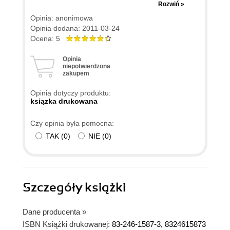
poznać program Adobe Illustrator CS3 PL i jego
Rozwiń »
możliwości. Ćwiczenia w niej zawarte są
Opinia: anonimowa
niezwykle intuicyjne i zrozumiałe, a przy tym
Opinia dodana: 2011-03-24
pozwalają na bardzo dobre zrozumienie danego
Ocena: 5
narzędzia czy efektu. Książka daje solidne
Opinia
podstawy, ale to, na ile ktoś rozwinie dane
niepotwierdzona
zakupem
zagadnienie, zależy już tylko i wyłącznie od jego
kreatywności i wyobraźni. Polecam ten zestaw
Opinia dotyczy produktu:
ćwiczeń wszystkim, którzy chcą zacząć swoją
ksiązka drukowana
przygodę z programem Adobe Illustrator CS3 z
Czy opinia była pomocna:
perspektywą zaprzyjaźnienia się z nim na dłużej :)
TAK
(
0
)
NIE
(
0
)
Szczegóły
książki
Dane producenta
»
ISBN Książki drukowanej:
83-246-1587-3, 8324615873