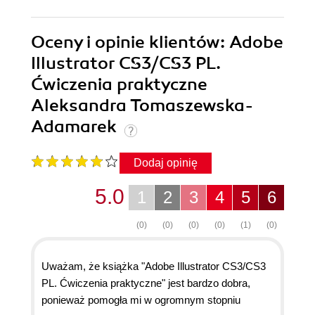
Oceny i opinie klientów: Adobe
Illustrator CS3/CS3 PL.
Ćwiczenia praktyczne
Aleksandra Tomaszewska-
Adamarek
Dodaj opinię
5.0
1
2
3
4
5
6
(0)
(0)
(0)
(0)
(1)
(0)
Uważam, że książka "Adobe Illustrator CS3/CS3
PL. Ćwiczenia praktyczne" jest bardzo dobra,
ponieważ pomogła mi w ogromnym stopniu