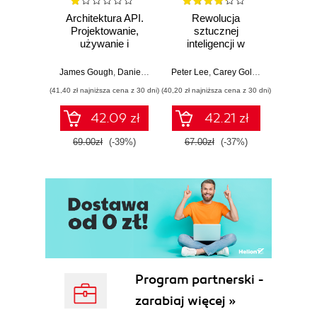
Atrybuty wyglądu (159)
Architektura API.
Rewolucja
Projektowanie,
sztucznej
prog
używanie i
inteligencji w
sterow
rozwijanie
medycynie. Jak
LAD, 
systemów
GPT-4 może
STL. Ć
James Gough
,
Daniel Bryant
,
Peter Lee
Matthew Auburn
,
Carey Goldberg
,
Isaac Ko
Jerz
opartych na API
zmienić przyszłość
pocz
(41,40 zł najniższa cena z 30 dni)
(40,20 zł najniższa cena z 30 dni)
(26,94 zł naj
42.09 zł
42.21 zł
69.00zł
(-39%)
67.00zł
(-37%)
44.9
Program partnerski -
zarabiaj więcej »