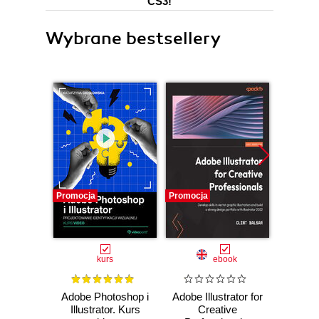
CS3!
Wybrane bestsellery
Promocja
Promocja
Promocj
kurs
ebook
ksią
Adobe Photoshop i
Adobe Illustrator for
Adobe 
Illustrator. Kurs
Creative
PL. 