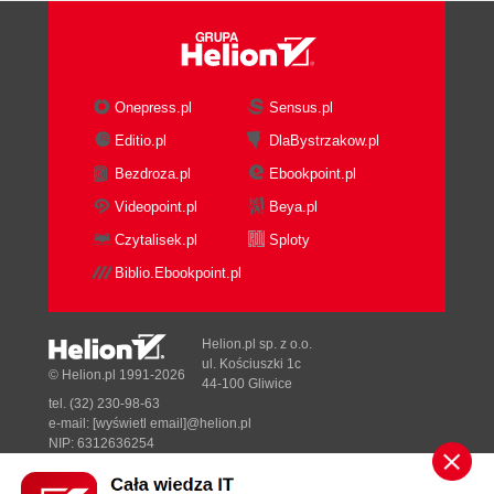
Onepress.pl
Sensus.pl
Editio.pl
DlaBystrzakow.pl
Bezdroza.pl
Ebookpoint.pl
Videopoint.pl
Beya.pl
Czytalisek.pl
Sploty
Biblio.Ebookpoint.pl
Helion.pl sp. z o.o.
ul. Kościuszki 1c
© Helion.pl 1991-2026
44-100 Gliwice
tel. (32) 230-98-63
e-mail:
[wyświetl email]@helion.pl
NIP: 6312636254
Regon: 241989027