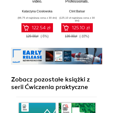
video.
Professionals.
podręc
Projektowanie
Develop skills in
identyfikacji
vector graphic
Katarzyna Ciosłowska
Clint Balsar
Br
wizualnej
illustration and build
(96,75 zł najniższa cena z 30 dni)
(125,10 zł najniższa cena z 30
(49,50 zł naj
a strong design
dni)
portfolio with
122.54 zł
125.10 zł
Illustrator 2022
129.00zł
(-5%)
139.00zł
(-10%)
99.0
Zobacz pozostałe książki z
serii Ćwiczenia praktyczne