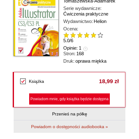
Tomaszewska-Adamarek
Serie wydawnicze:
Ćwiczenia praktyczne
Wydawnictwo:
Helion
Ocena:
5.0
/
6
Opinie:
1
Stron:
168
Druk:
oprawa miękka
18,99 zł
Książka
Powiadom mnie, gdy książka będzie dostępna
Przenieś na półkę
Powiadom o dostępności audiobooka »