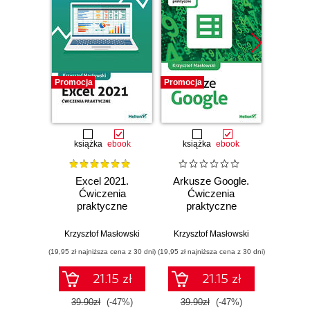
Promocja
Promocja
Promocj
książka
ebook
książka
ebook
ksią
Excel 2021.
Arkusze Google.
Exc
Ćwiczenia
Ćwiczenia
Ćw
praktyczne
praktyczne
pr
Krzysztof Masłowski
Krzysztof Masłowski
Krzysz
(19,95 zł najniższa cena z 30 dni)
(19,95 zł najniższa cena z 30 dni)
(14,95 zł naj
21.15 zł
21.15 zł
39.90zł
(-47%)
39.90zł
(-47%)
29.9